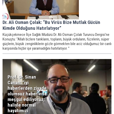
Dr. Ali Osman Çolak: “Bu Virüs Bize Mutlak Gücün
Kimde Olduğunu Hatırlatıyor”
Küçükçekmece İlçe Sağlık Müdürü Dr. Ali Osman Çolak Turuncu Dergisi’ne
Konuştu: “Allah bizlere tankların, topların, büyük orduların, füzelerin, süper
güçlerin, büyük zenginliklerin gözle görmekten bile aciz olduğumuz bir canlı
karşısında hiçbir işe yaramadığını hatırlatıyor. ”
Prof. Dr. Sinan
Canan: “iyi
haberlerden ziyade
olumsuz haberlerle
meşgul ediliyoruz,
haliyle normal
hayatımızı