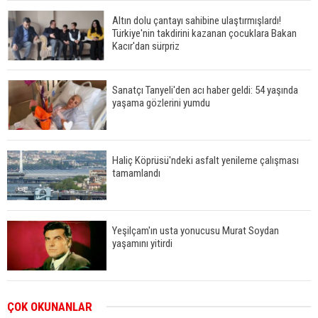
Altın dolu çantayı sahibine ulaştırmışlardı!
Türkiye'nin takdirini kazanan çocuklara Bakan
Kacır'dan sürpriz
Sanatçı Tanyeli'den acı haber geldi: 54 yaşında
yaşama gözlerini yumdu
Haliç Köprüsü'ndeki asfalt yenileme çalışması
tamamlandı
Yeşilçam'ın usta yonucusu Murat Soydan
yaşamını yitirdi
Meral Akşener ile Müsavat Dervişoğlu cenazede
ÇOK OKUNANLAR
görüntülendi