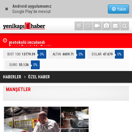
Android uygulamamız
Yükle
Google Play'de mevcut
i
Resmi Gazete'de Bugün
BIST 100
13779.39
0%
ALTIN
6659.71
0%
DOLAR
47.679
0%
EURO
55.126
0%
HABERLER
ÖZEL HABER
MANŞETLER