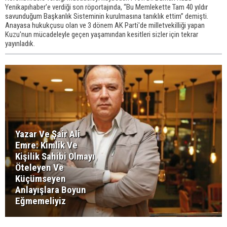
Yenikapıhaber'e verdiği son röportajında, “Bu Memlekette Tam 40 yıldır
savunduğum Başkanlık Sisteminin kurulmasına tanıklık ettim” demişti.
Anayasa hukukçusu olan ve 3 dönem AK Parti'de milletvekilliği yapan
Kuzu'nun mücadeleyle geçen yaşamından kesitleri sizler için tekrar
yayınladık.
Yazar Ve Şair Ali
Emre: Kimlik Ve
Kişilik Sahibi Olmayı
Öteleyen Ve
Küçümseyen
Anlayışlara Boyun
Eğmemeliyiz