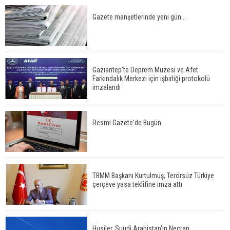
Gazete manşetlerinde yeni gün...
29 Mayıs okullar tatil mi?
Gaziantep'te Deprem Müzesi ve Afet
Farkındalık Merkezi için işbirliği protokolü
imzalandı
Bilim kurgu gerçekleşiyor... Dondurulmuş
insanları hayata döndürecek keşif
Resmi Gazete'de Bugün
Ünlü türkücü Mahmut Tuncer estetik operasyon
geçirdi: Son hali gündem oldu
TBMM Başkanı Kurtulmuş, Terörsüz Türkiye
çerçeve yasa teklifine imza attı
Yerli turist 229,7 milyar lira seyahat harcaması
yaptı
Husiler, Suudi Arabistan'ın Necran