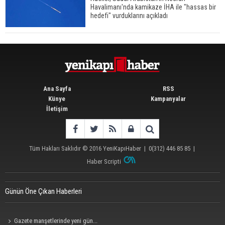
Havalimanı'nda kamikaze İHA ile "hassas bir
Gazze'deki Sağlık Bakanlığı duyurdu: Vahşetin
hedefi" vurduklarını açıkladı
pençesinde 2 salgın vaka tespit edildi
Ana Sayfa
RSS
Künye
Kampanyalar
İletişim
Tüm Hakları Saklıdır © 2016
YeniKapıHaber
|
0(312) 446 85 85
|
Haber Scripti
Günün Öne Çıkan Haberleri
Gazete manşetlerinde yeni gün...