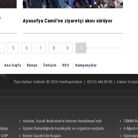
n
Ayasofya Camii'ne ziyaretçi akını sürüyor
4
5
6
7
8
9
Ana Sayfa
Künye
İletişim
RSS
Kampanyalar
Tüm Hakları Saklıdır © 2016
YeniKapıHaber
|
0(312) 446 85 85
|
Haber Scripti
Husiler, Suudi Arabistan'ın Necran Havalimanı'nda
TBMM Baş
edyayı
kamikaze İHA ile "hassas bir hedefi" vurduklarını açıkladı
İçişleri Bakanlığında kaçakçılık ve organize suçlarla
teklifine imza
4 Ağusto
i, CHP
mücadele konulu güvenlik toplantısı yapıldı
Resmi Gazete'de Bugün
bakış!
Operasyon