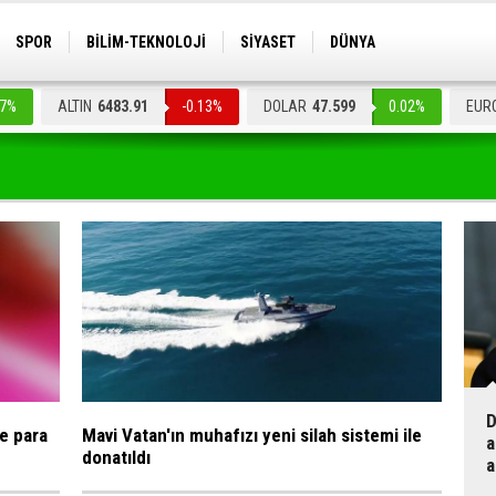
SPOR
BİLİM-TEKNOLOJİ
SİYASET
DÜNYA
.7%
ALTIN
6483.91
-0.13%
DOLAR
47.599
0.02%
EUR
D
ye para
Mavi Vatan'ın muhafızı yeni silah sistemi ile
a
donatıldı
a