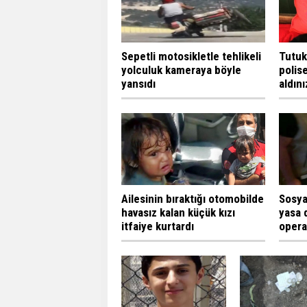
Sepetli motosikletle tehlikeli
Tutuk
yolculuk kameraya böyle
polise
yansıdı
aldını
Ailesinin bıraktığı otomobilde
Sosya
havasız kalan küçük kızı
yasa 
itfaiye kurtardı
oper