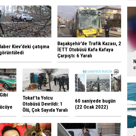
Başakşehir’de Trafik Kazası, 2
aber Kiev'deki çatışma
İETT Otobüsü Kafa Kafaya
 görüntüledi
Çarpıştı: 6 Yaralı
N
c
Gibi
Tokat’ta Yolcu
60 saniyede bugün
Otobüsü Devrildi: 1
rücüye
(22 Ocak 2022)
Ölü, Çok Sayıda Yaralı