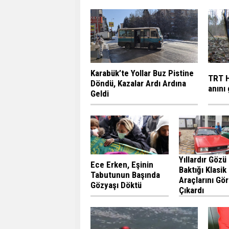
Karabük’te Yollar Buz Pistine
TRT H
Döndü, Kazalar Ardı Ardına
anını
Geldi
Yıllardır Gözü 
Ece Erken, Eşinin
Baktığı Klasik
Tabutunun Başında
Araçlarını Gö
Gözyaşı Döktü
Çıkardı