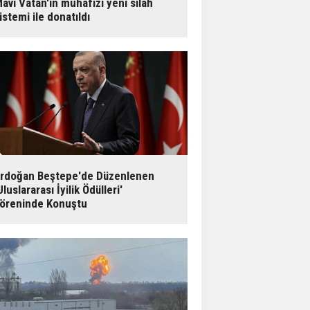
avi Vatan'ın muhafızı yeni silah
istemi ile donatıldı
rdoğan Beştepe'de Düzenlenen
Uluslararası İyilik Ödülleri'
öreninde Konuştu