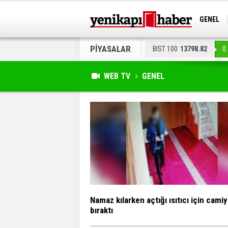
GENEL
PİYASALAR
BIST 100
13798.82
0
WEB TV
GENEL
Namaz kılarken açtığı ısıtıcı için cami
bıraktı