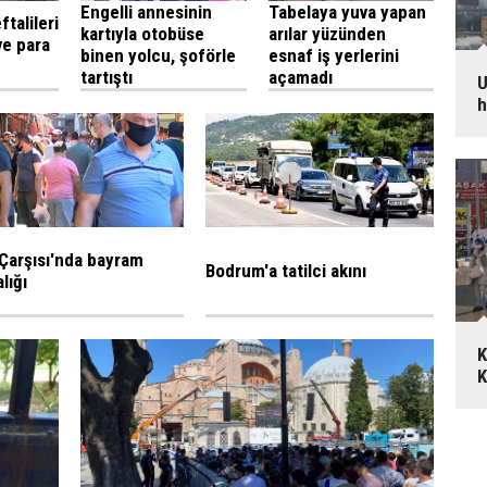
Engelli annesinin
Tabelaya yuva yapan
talileri
kartıyla otobüse
arılar yüzünden
ve para
binen yolcu, şoförle
esnaf iş yerlerini
tartıştı
açamadı
U
h
 Çarşısı'nda bayram
Bodrum'a tatilci akını
lığı
K
K