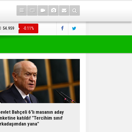
O
54.959
-0.11%
evlet Bahçeli 6'lı masanın aday
nketine katıldı! "Tercihim sınıf
rkadaşımdan yana"