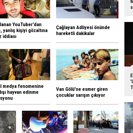
M
s
lanan YouTuber'dan
Çağlayan Adliyesi önünde
, yanlış kişiyi gözaltına
hareketli dakikalar
z iddiası
E
'
l medya fenomenine
T
Van Gölü'ne esmer giren
dışı hayvan edinme
çocuklar sarışın çıkıyor
asyonu