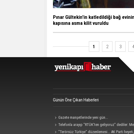
Pınar Gültekin'in katledildiği bağ evini
kapısına asma kilit vuruldu
1
2
3
Günün Öne Çıkan Haberleri
Gazete manşetlerinde yeni gün...
Telefonla arayıp "RTÜK'ten geliyoruz" dediler: M
hedef alan akılalmaz tuzak ifşa oldu
"Terörsüz Türkiye" düzenlemesi... AK Parti heyet