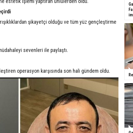
 estetik işlemi yaptıran ünlülerden oldu.
Ga
Fa
çirdi
im
rışıklıklardan şikayetçi olduğu ve tüm yüz gençleştirme
müdahaleyi sevenleri ile paylaştı.
leştiren operasyon karşısında son hali gündem oldu.
Re
Ga