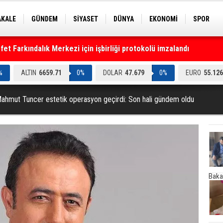
AKALE
GÜNDEM
SİYASET
DÜNYA
EKONOMİ
SPOR
EKNOLOJİ
EĞİTİM
GENEL
t Farkındalık Merkezi için işbirliği protokolü imzalandı
%
ALTIN
6659.71
0%
DOLAR
47.679
0%
EURO
55.126
Mahmut Tuncer estetik operasyon geçirdi: Son hali gündem oldu
Baka