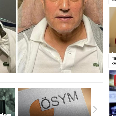
TB
çe
 ulaşım