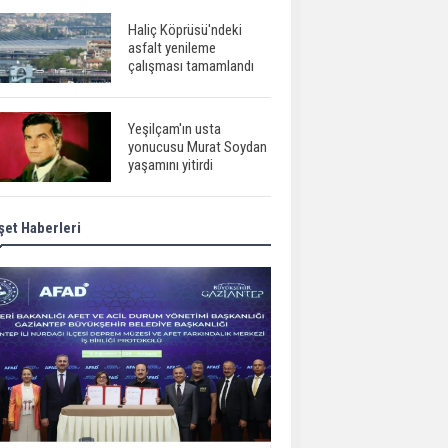
Haliç Köprüsü'ndeki
asfalt yenileme
çalışması tamamlandı
Yeşilçam'ın usta
yonucusu Murat Soydan
yaşamını yitirdi
et Haberleri
Meral Akşener ile
Müsavat Dervişoğlu
cenazede görüntülendi
29 Mayıs okullar tatil mi?
Bilim kurgu
gerçekleşiyor...