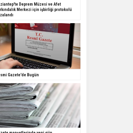
Dondurulmuş insanları
ziantep'te Deprem Müzesi ve Afet
hayata döndürecek keşif
rkındalık Merkezi için işbirliği protokolü
zalandı
Ünlü türkücü Mahmut
Tuncer estetik
operasyon geçirdi: Son
hali gündem oldu
Yerli turist 229,7 milyar
lira seyahat harcaması
yaptı
smi Gazete'de Bugün
Gazze'deki Sağlık
Bakanlığı duyurdu:
Vahşetin pençesinde 2
salgın vaka tespit edildi
zete manşetlerinde yeni gün...