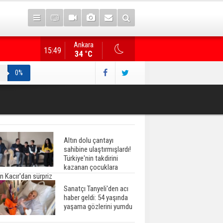
Ankara
Gazete manşetlerinde yeni gün...
15:49
34 °C
0%
Altın dolu çantayı
sahibine ulaştırmışlardı!
Türkiye'nin takdirini
kazanan çocuklara
n Kacır'dan sürpriz
Sanatçı Tanyeli'den acı
haber geldi: 54 yaşında
yaşama gözlerini yumdu