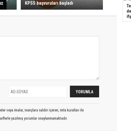
ız
KPSS başvuruları başladı
Te
de
if
er veya imalar, inançlara saldırı içeren, imla kuralları ile
arflerle yazılmış yorumlar onaylanmamaktadır.