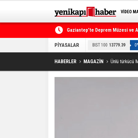
VİDEO M
BİLİM-T
Gaziantep'te Deprem Müzesi ve Afe
Resmi Gazete'de Bugün
PİYASALAR
BIST 100
13779.39
0
HABERLER
MAGAZİN
Ünlü türkücü 