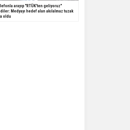
lefonla arayıp "RTÜK'ten geliyoruz"
diler: Medyayı hedef alan akılalmaz tuzak
şa oldu