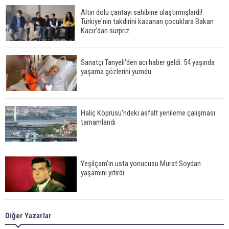
Altın dolu çantayı sahibine ulaştırmışlardı!
Türkiye'nin takdirini kazanan çocuklara Bakan
Kacır'dan sürpriz
Sanatçı Tanyeli'den acı haber geldi: 54 yaşında
yaşama gözlerini yumdu
Haliç Köprüsü'ndeki asfalt yenileme çalışması
tamamlandı
Yeşilçam'ın usta yonucusu Murat Soydan
yaşamını yitirdi
Meral Akşener ile Müsavat Dervişoğlu cenazede
Diğer Yazarlar
görüntülendi