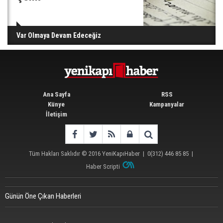
Var Olmaya Devam Edeceğiz
Ana Sayfa
RSS
Künye
Kampanyalar
İletişim
Tüm Hakları Saklıdır © 2016
YeniKapıHaber
|
0(312) 446 85 85
|
Haber Scripti
Günün Öne Çıkan Haberleri