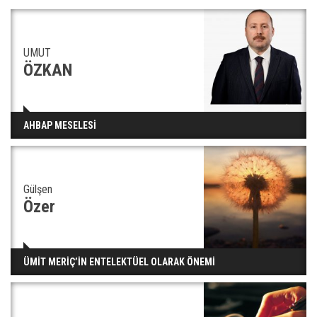
29 Mayıs okullar tatil mi?
UMUT
ÖZKAN
Bilim kurgu gerçekleşiyor... Dondurulmuş
AHBAP MESELESİ
insanları hayata döndürecek keşif
Gülşen
Ünlü türkücü Mahmut Tuncer estetik operasyon
geçirdi: Son hali gündem oldu
Özer
Yerli turist 229,7 milyar lira seyahat harcaması
ÜMİT MERİÇ’İN ENTELEKTÜEL OLARAK ÖNEMİ
yaptı