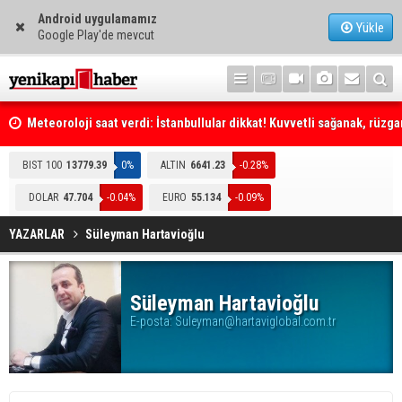
Android uygulamamız
Yükle
Google Play'de mevcut
Meteoroloji saat verdi: İstanbullular dikkat! Kuvvetli sağanak, rüzga
fırtına geliyor... Tedbirinizi alın
BIST 100
13779.39
0%
ALTIN
6641.23
-0.28%
DOLAR
47.704
-0.04%
EURO
55.134
-0.09%
YAZARLAR
Süleyman Hartavioğlu
Süleyman Hartavioğlu
E-posta:
Suleyman@hartaviglobal.com.tr