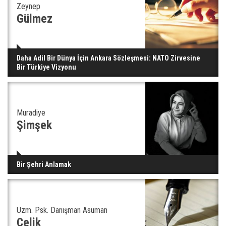
Zeynep
Gazze'deki Sağlık Bakanlığı duyurdu: Vahşetin
Gülmez
pençesinde 2 salgın vaka tespit edildi
Daha Adil Bir Dünya İçin Ankara Sözleşmesi: NATO Zirvesine
Bir Türkiye Vizyonu
Muradiye
Şimşek
Bir Şehri Anlamak
Uzm. Psk. Danışman Asuman
Çelik