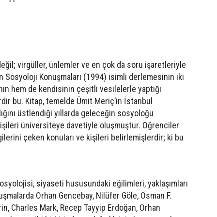
eğil; virgüller, ünlemler ve en çok da soru işaretleriyle
n Sosyoloji Konuşmaları (1994) isimli derlemesinin iki
n hem de kendisinin çeşitli vesilelerle yaptığı
dir bu. Kitap, temelde Ümit Meriç’in İstanbul
ığını üstlendiği yıllarda geleceğin sosyoloğu
kişileri üniversiteye davetiyle oluşmuştur. Öğrenciler
erini çeken konuları ve kişileri belirlemişlerdir; ki bu
syolojisi, siyaseti hususundaki eğilimleri, yaklaşımları
uşmalarda Orhan Gencebay, Nilüfer Göle, Osman F.
rin, Charles Mark, Recep Tayyip Erdoğan, Orhan