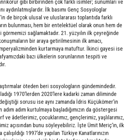
ıkorur gibi birbirinden çok farklı isimler; sunumları ve
nı aydınlatmışlardır. İlk basımı Genç Sosyologlar
n de birçok ulusal ve uluslararası toplantıda farklı
arın bulunması, hem bir entelektüel olarak onun hem de
 görmemizi sağlamaktadır. 21. yüzyılın ilk çeyreğinde
nuşmaların bir araya getirilmesinin ilk amacı,
emperyalizminden kurtarmaya matuftur. İkinci gayesi ise
fyamızdaki bazı ülkelerin sorunlarının tespiti ve
ır.
 araştırmalar öteden beri sosyologların gündemindedir.
adığı 1970’lerden 2020’lere kadarki zaman diliminde
 değiştiği sorusu ise aynı zamanda İdris Küçükömer’in
an adım adım kurtulmaya başladığımızın da göstergesi
örf ve âdetlerimiz, çocuklarımız, gençlerimiz, yaşlılarımız,
erimiz açısından bunu söyleyebiliriz. İşte Ümit Meriç’in, ilk
 çalışıldığı 1997’de yapılan Türkiye Kanatlarınızın