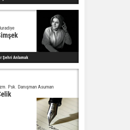
uradiye
Şimşek
ir Şehri Anlamak
zm. Psk. Danışman Asuman
elik