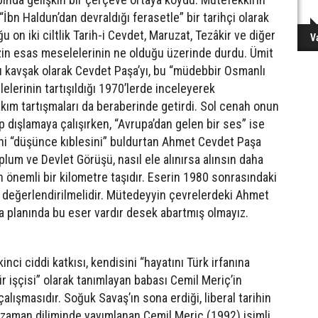
İbn Haldun’dan devraldığı ferasetle” bir tarihçi olarak
 on iki ciltlik Tarih-i Cevdet, Maruzat, Tezâkir ve diğer
V
in esas meselelerinin ne olduğu üzerinde durdu. Ümit
ğu kavşak olarak Cevdet Paşa’yı, bu “müdebbir Osmanlı
lelerinin tartışıldığı 1970’lerde inceleyerek
akım tartışmaları da beraberinde getirdi. Sol cenah onun
p dışlamaya çalışırken, “Avrupa’dan gelen bir ses” ise
fini “düşünce kıblesini” buldurtan Ahmet Cevdet Paşa
lum ve Devlet Görüşü, nasıl ele alınırsa alınsın daha
önemli bir kilometre taşıdır. Eserin 1980 sonrasındaki
 değerlendirilmelidir. Mütedeyyin çevrelerdeki Ahmet
a planında bu eser vardır desek abartmış olmayız.
nci ciddi katkısı, kendisini “hayatını Türk irfanına
 işçisi” olarak tanımlayan babası Cemil Meriç’in
alışmasıdır. Soğuk Savaş’ın sona erdiği, liberal tarihin
ir zaman diliminde yayımlanan Cemil Meriç (1992) isimli