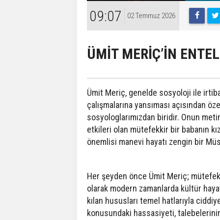
09:07
02 Temmuz 2026
ÜMİT MERİÇ’İN ENTE
Ümit Meriç, genelde sosyoloji ile irti
çalışmalarına yansıması açısından ö
sosyologlarımızdan biridir. Onun met
etkileri olan mütefekkir bir babanın k
önemlisi manevi hayatı zengin bir Mü
Her şeyden önce Ümit Meriç; mütefekk
olarak modern zamanlarda kültür hayatı
kılan hususları temel hatlarıyla ciddiy
konusundaki hassasiyeti, talebelerinin