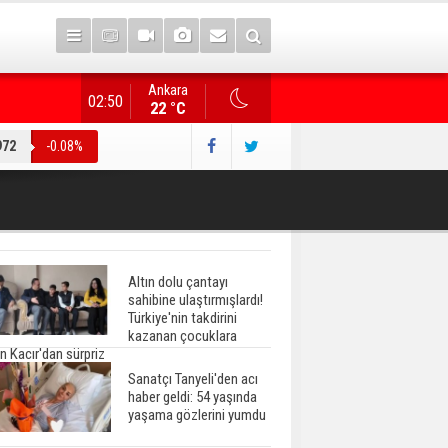
Ankara
"Terörsüz Türkiye" düzenlemesi... AK Parti heyeti, CHP
02:50
22 °C
972
-0.08%
Altın dolu çantayı
sahibine ulaştırmışlardı!
Türkiye'nin takdirini
kazanan çocuklara
n Kacır'dan sürpriz
Sanatçı Tanyeli'den acı
haber geldi: 54 yaşında
yaşama gözlerini yumdu