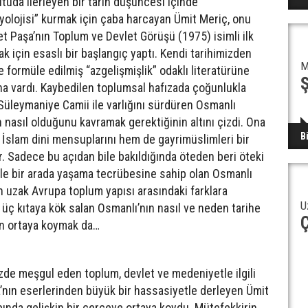
uda ilerleyen bir tarih düşüncesi içinde
osyolojisi” kurmak için çaba harcayan Ümit Meriç, onu
et Paşa’nın Toplum ve Devlet Görüşü (1975) isimli ilk
k için esaslı bir başlangıç yaptı. Kendi tarihimizden
M
e formüle edilmiş “azgelişmişlik” odaklı literatürüne
ına vardı. Kaybedilen toplumsal hafızada çoğunlukla
 Süleymaniye Camii ile varlığını sürdüren Osmanlı
 nasıl olduğunu kavramak gerektiğinin altını çizdi. Ona
B
 İslam dini mensuplarını hem de gayrimüslimleri bir
r. Sadece bu açıdan bile bakıldığında öteden beri öteki
 ile bir arada yaşama tecrübesine sahip olan Osmanlı
h uzak Avrupa toplum yapısı arasındaki farklara
U
 üç kıtaya kök salan Osmanlı’nın nasıl ve neden tarihe
Ç
den ortaya koymak da…
e meşgul eden toplum, devlet ve medeniyetle ilgili
’nın eserlerinden büyük bir hassasiyetle derleyen Ümit
abında gelişkin bir çerçeve ortaya koydu. Mütefekkirin