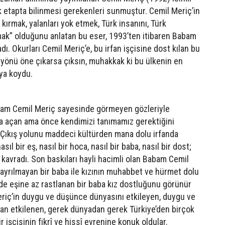
ilk etapta bilinmesi gerekenleri sunmuştur. Cemil Meriç’in
 kırmak, yalanları yok etmek, Türk insanını, Türk
mak” olduğunu anlatan bu eser, 1993’ten itibaren Babam
ı. Okurları Cemil Meriç’e, bu irfan işçisine dost kılan bu
i yönü öne çıkarsa çıksın, muhakkak ki bu ülkenin en
aya koydu.
abam Cemil Meriç sayesinde görmeyen gözleriyle
a açan ama önce kendimizi tanımamız gerektiğini
. Çıkış yolunu maddeci kültürden mana dolu irfanda
ıl bir eş, nasıl bir hoca, nasıl bir baba, nasıl bir dost;
 kavradı. Son baskıları hayli hacimli olan Babam Cemil
ç ayrılmayan bir baba ile kızının muhabbet ve hürmet dolu
de eşine az rastlanan bir baba kız dostluğunu görünür
Meriç’in duygu ve düşünce dünyasını etkileyen, duygu ve
an etkilenen, gerek dünyadan gerek Türkiye’den birçok
 işçisinin fikrî ve hissî evrenine konuk oldular.