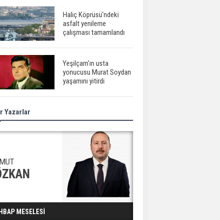
Haliç Köprüsü'ndeki
asfalt yenileme
çalışması tamamlandı
Yeşilçam'ın usta
yonucusu Murat Soydan
yaşamını yitirdi
r Yazarlar
Meral Akşener ile
Müsavat Dervişoğlu
cenazede görüntülendi
29 Mayıs okullar tatil mi?
MUT
ÖZKAN
Bilim kurgu
HBAP MESELESİ
gerçekleşiyor...