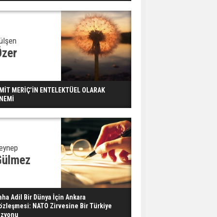
Dondurulmuş insanları
hayata döndürecek keşif
Ünlü türkücü Mahmut
ülşen
Tuncer estetik
Özer
operasyon geçirdi: Son
hali gündem oldu
Yerli turist 229,7 milyar
MİT MERİÇ’İN ENTELEKTÜEL OLARAK
lira seyahat harcaması
NEMİ
yaptı
Gazze'deki Sağlık
Bakanlığı duyurdu:
eynep
Vahşetin pençesinde 2
Gülmez
salgın vaka tespit edildi
aha Adil Bir Dünya İçin Ankara
özleşmesi: NATO Zirvesine Bir Türkiye
izyonu