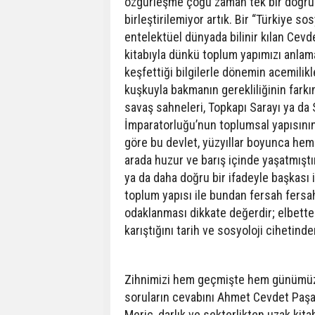
özgürleşme çoğu zaman tek bir doğrult
birleştirilemiyor artık. Bir “Türkiye s
entelektüel dünyada bilinir kılan Cevd
kitabıyla dünkü toplum yapımızı anlama
keşfettiği bilgilerle dönemin acemilikl
kuşkuyla bakmanın gerekliliğinin fark
savaş sahneleri, Topkapı Sarayı ya da
İmparatorluğu’nun toplumsal yapısının
göre bu devlet, yüzyıllar boyunca hem
arada huzur ve barış içinde yaşatmıştı
ya da daha doğru bir ifadeyle başkası
toplum yapısı ile bundan fersah fersa
odaklanması dikkate değerdir; elbette
karıştığını tarih ve sosyoloji cihetin
Zihnimizi hem geçmişte hem günümüzd
soruların cevabını Ahmet Cevdet Paşa
Meriç, darlık ve sekterlikten uzak kit