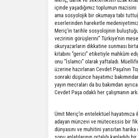
içinde yaşadığımız toplumun mazisini “
ama sosyolojik bir okumaya tabi tuttuğu
eserlerinden hareketle medeniyetimiz
Meriç’in tarihle sosyolojinin buluştu
vezirinin görüşlerini” Türkiye’nin mese
okuryazarların dikkatine sunması birt
kitabını “gerici” etiketiyle mahkûm edi
onu “İslamcı” olarak yaftaladı. Müelli
üzerine hazırlanan Cevdet Paşa’nın Top
sonraki düşünce hayatımız bakımından 
yayın mecraları da bu bakımdan ayrıca
Cevdet Paşa odaklı her çalışmanın ark
Ümit Meriç’in entelektüel hayatımıza iki
adayan münzevi ve mütecessis bir fikir
dünyasını ve muhitini yansıtan harika ç
sonu anlatılarının ortalığı kapladığı b