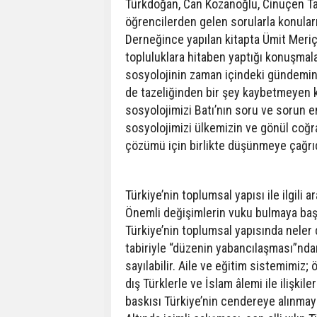
Türkdoğan, Can Kozanoğlu, Cinuçen Tanr
öğrencilerden gelen sorularla konuları
Derneğince yapılan kitapta Ümit Meriç’i
topluluklara hitaben yaptığı konuşmal
sosyolojinin zaman içindeki gündemini
de tazeliğinden bir şey kaybetmeyen ko
sosyolojimizi Batı’nın soru ve sorun 
sosyolojimizi ülkemizin ve gönül coğra
çözümü için birlikte düşünmeye çağrıd
Türkiye’nin toplumsal yapısı ile ilgili
Önemli değişimlerin vuku bulmaya başl
Türkiye’nin toplumsal yapısında neler
tabiriyle “düzenin yabancılaşması”nd
sayılabilir. Aile ve eğitim sistemimiz; 
dış Türklerle ve İslam âlemi ile ilişkil
baskısı Türkiye’nin cendereye alınmaya