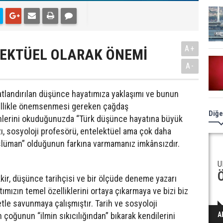
A+
LEKTÜEL OLARAK ÖNEMİ
A-
batlandırılan düşünce hayatımıza yaklaşımı ve bunun
zellikle önemsenmesi gereken çağdaş
Diğe
inlerini okuduğunuzda “Türk düşünce hayatına büyük
ızı, sosyoloji profesörü, entelektüel ama çok daha
slüman” olduğunun farkına varmamanız imkânsızdır.
U
ir, düşünce tarihçisi ve bir ölçüde deneme yazarı
mızın temel özelliklerini ortaya çıkarmaya ve bizi biz
etle savunmaya çalışmıştır. Tarih ve sosyoloji
 çoğunun “ilmin sıkıcılığından” bıkarak kendilerini
A