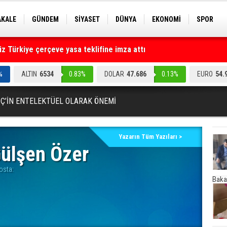
AKALE
GÜNDEM
SİYASET
DÜNYA
EKONOMİ
SPOR
EKNOLOJİ
EĞİTİM
GENEL
 Türkiye çerçeve yasa teklifine imza attı
ruz" dediler: Medyayı hedef alan akılalmaz tuzak ifşa oldu
%
ALTIN
6534
0.83%
DOLAR
47.686
0.13%
EURO
54.
İÇ’İN ENTELEKTÜEL OLARAK ÖNEMİ
Yazarın Tüm Yazıları >
ülşen Özer
osta:
Baka