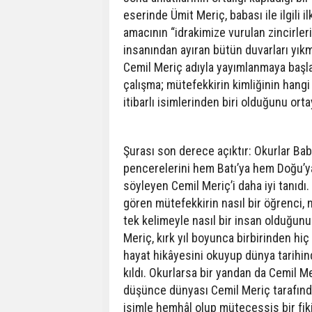
eserinde Ümit Meriç, babası ile ilgili 
amacının “idrakimize vurulan zincirleri
insanından ayıran bütün duvarları yık
Cemil Meriç adıyla yayımlanmaya başlad
çalışma; mütefekkirin kimliğinin hang
itibarlı isimlerinden biri olduğunu ort
Şurası son derece açıktır: Okurlar B
pencerelerini hem Batı’ya hem Doğu’y
söyleyen Cemil Meriç’i daha iyi tanıdı
gören mütefekkirin nasıl bir öğrenci, nas
tek kelimeyle nasıl bir insan olduğunu
Meriç, kırk yıl boyunca birbirinden hi
hayat hikâyesini okuyup dünya tarihin
kıldı. Okurlarsa bir yandan da Cemil 
düşünce dünyası Cemil Meriç tarafınd
isimle hemhâl olup mütecessis bir fikir