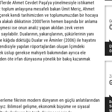
970’lerde Ahmet Cevdet Paşa’ya yönelmesiyle istikamet
uz toplum anlayışına mesafeli bakan Ümit Meriç, Ahmet
eçerek kendi tarihimizden ve toplumumuzdan bir hocaya
G
alakalı dikkatinin 2000’lerin hemen başında bir anlama
şmesi ise onun analiz yapan akıldan zevk veren
yılabilir. Dualarının, yakarışlarının, şükürlerinin yanı
e kâğıda döktüğü Dualar ve Âminler (2006) ile hayatını
endisiyle yapılan röportajlardan oluşan İçimdeki
Ü
Ö
ek üslup gerekse mahiyeti bakımından ayrıca ele
nden öte irfan dünyasına yönelik bir bakış kazanmak
Z
 ilerleme fikrinin modern dünyanın en güçlü anlatılarından
D
dayız. Bilimsel gelişme, ekonomik büyüme ve siyasal
S
V