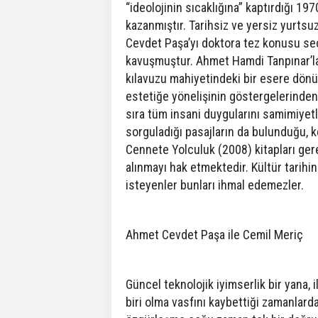
“ideolojinin sıcaklığına” kaptırdığı 1
kazanmıştır. Tarihsiz ve yersiz yurts
Cevdet Paşa’yı doktora tez konusu s
kavuşmuştur. Ahmet Hamdi Tanpınar’la 
kılavuzu mahiyetindeki bir esere dönü
estetiğe yönelişinin göstergelerinden sa
sıra tüm insani duygularını samimiyetl
sorguladığı pasajların da bulunduğu, k
Cennete Yolculuk (2008) kitapları ger
alınmayı hak etmektedir. Kültür tarihi
isteyenler bunları ihmal edemezler.
Ahmet Cevdet Paşa ile Cemil Meriç
Güncel teknolojik iyimserlik bir yana,
biri olma vasfını kaybettiği zamanlar