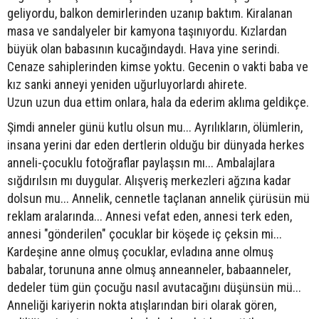
geliyordu, balkon demirlerinden uzanıp baktım. Kiralanan
masa ve sandalyeler bir kamyona taşınıyordu. Kızlardan
büyük olan babasının kucağındaydı. Hava yine serindi.
Cenaze sahiplerinden kimse yoktu. Gecenin o vakti baba ve
kız sanki anneyi yeniden uğurluyorlardı ahirete.
Uzun uzun dua ettim onlara, hala da ederim aklıma geldikçe.
Şimdi anneler günü kutlu olsun mu... Ayrılıkların, ölümlerin,
insana yerini dar eden dertlerin olduğu bir dünyada herkes
anneli-çocuklu fotoğraflar paylaşsın mı... Ambalajlara
sığdırılsın mı duygular. Alışveriş merkezleri ağzına kadar
dolsun mu... Annelik, cennetle taçlanan annelik çürüsün mü
reklam aralarında... Annesi vefat eden, annesi terk eden,
annesi "gönderilen" çocuklar bir köşede iç çeksin mi...
Kardeşine anne olmuş çocuklar, evladına anne olmuş
babalar, torununa anne olmuş anneanneler, babaanneler,
dedeler tüm gün çocuğu nasıl avutacağını düşünsün mü...
Anneliği kariyerin nokta atışlarından biri olarak gören,