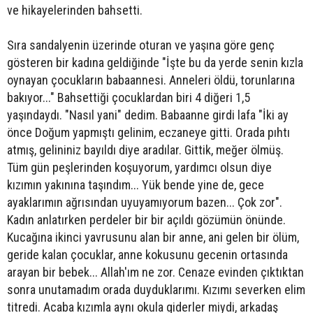
ve hikayelerinden bahsetti.
Sıra sandalyenin üzerinde oturan ve yaşına göre genç
gösteren bir kadına geldiğinde "İşte bu da yerde senin kızla
oynayan çocukların babaannesi. Anneleri öldü, torunlarına
bakıyor..." Bahsettiği çocuklardan biri 4 diğeri 1,5
yaşındaydı. "Nasıl yani" dedim. Babaanne girdi lafa "İki ay
önce Doğum yapmıştı gelinim, eczaneye gitti. Orada pıhtı
atmış, gelininiz bayıldı diye aradılar. Gittik, meğer ölmüş.
Tüm gün peşlerinden koşuyorum, yardımcı olsun diye
kızımın yakınına taşındım... Yük bende yine de, gece
ayaklarımın ağrısından uyuyamıyorum bazen... Çok zor".
Kadın anlatırken perdeler bir bir açıldı gözümün önünde.
Kucağına ikinci yavrusunu alan bir anne, ani gelen bir ölüm,
geride kalan çocuklar, anne kokusunu gecenin ortasında
arayan bir bebek... Allah'ım ne zor. Cenaze evinden çıktıktan
sonra unutamadım orada duyduklarımı. Kızımı severken elim
titredi. Acaba kızımla aynı okula giderler miydi, arkadaş