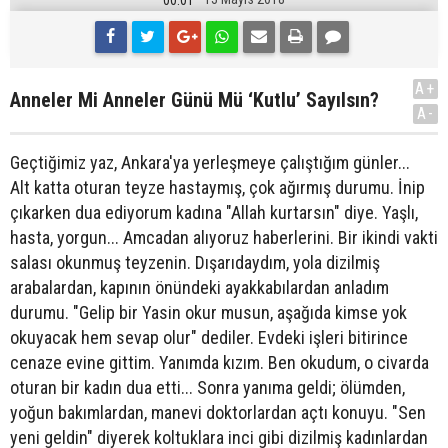
A+
Anneler Mi Anneler Günü Mü ‘Kutlu’ Sayılsın?
A-
Geçtiğimiz yaz, Ankara'ya yerleşmeye çalıştığım günler...
Alt katta oturan teyze hastaymış, çok ağırmış durumu. İnip
çıkarken dua ediyorum kadına "Allah kurtarsın" diye. Yaşlı,
hasta, yorgun... Amcadan alıyoruz haberlerini. Bir ikindi vakti
salası okunmuş teyzenin. Dışarıdaydım, yola dizilmiş
arabalardan, kapının önündeki ayakkabılardan anladım
durumu. "Gelip bir Yasin okur musun, aşağıda kimse yok
okuyacak hem sevap olur" dediler. Evdeki işleri bitirince
cenaze evine gittim. Yanımda kızım. Ben okudum, o civarda
oturan bir kadın dua etti... Sonra yanıma geldi; ölümden,
yoğun bakımlardan, manevi doktorlardan açtı konuyu. "Sen
yeni geldin" diyerek koltuklara inci gibi dizilmiş kadınlardan