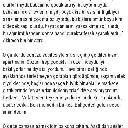
olurlar mıydı, babaanne çocuklara iyi bakıyor muydu,
babaları tekrar evlenir miydi, büyük kız biraz sinirli gibiydi
sanki annesini çok mu özlüyordu, bu kızlara ömür boyu kim
gidecek kapı olurdu, hayat canlarını yaksa kime açılırlardı,
bu ağır imtihandan sonra hangi durakta ferahlayacaklardı..."
Aklımda bin bir soru.
O günlerde cenaze vesilesiyle sık sık gidip geldiler bizim
apartmana. Gözüm hep çocukların üzerindeydi. İyi
bakılıyorlar mı diye izliyordum. Hava biraz estiğinde
ayaklarında terletmeyen çorapları gördüğümde, akşam yelek
giydiklerinde, başlarında yaşça büyük bir abla ile markete
gittiklerinde 'en azından ilgileniyorlar' diye seviniyordum.
Derken... Vefat eden teyzenin yedisi yapıldı. Kuran okundu,
dualar edildi. Ben inemedin bu kez. Bahçeden gelen sese
amin dedim.
O gece çamaşır asmak için balkona çıktım. Aşağıdan sesler