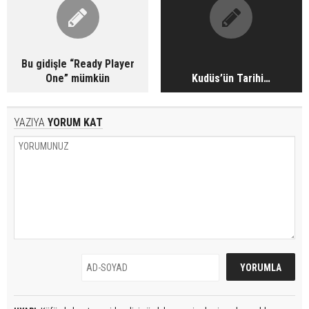
Bu gidişle “Ready Player
One” mümkün
Kudüs’ün Tarihi…
YAZIYA
YORUM KAT