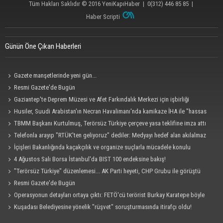
Tüm Hakları Saklıdır © 2016
YeniKapıHaber
|
0(312) 446 85 85
|
Haber Scripti
Günün Öne Çıkan Haberleri
Gazete manşetlerinde yeni gün...
Resmi Gazete'de Bugün
Gaziantep'te Deprem Müzesi ve Afet Farkındalık Merkezi için işbirliği
protokolü imzalandı
Husiler, Suudi Arabistan'ın Necran Havalimanı'nda kamikaze İHA ile "hassas
bir hedefi" vurduklarını açıkladı
TBMM Başkanı Kurtulmuş, Terörsüz Türkiye çerçeve yasa teklifine imza attı
Telefonla arayıp "RTÜK'ten geliyoruz" dediler: Medyayı hedef alan akılalmaz
tuzak ifşa oldu
İçişleri Bakanlığında kaçakçılık ve organize suçlarla mücadele konulu
güvenlik toplantısı yapıldı
4 Ağustos Salı Borsa İstanbul'da BIST 100 endeksine bakış!
"Terörsüz Türkiye" düzenlemesi... AK Parti heyeti, CHP Grubu ile görüştü
Resmi Gazete'de Bugün
Operasyonun detayları ortaya çıktı: FETÖ'cü terörist Burkay Karatepe böyle
yakalandı!
Kuşadası Belediyesine yönelik "rüşvet" soruşturmasında itirafçı oldu!
Cezaevinde 'sus' tehdidi