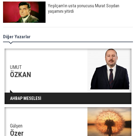
Yeşilçam'ın usta yonucusu Murat Soydan
yaşamını yitirdi
Meral Akşener ile Müsavat Dervişoğlu cenazede
Diğer Yazarlar
görüntülendi
29 Mayıs okullar tatil mi?
UMUT
ÖZKAN
Bilim kurgu gerçekleşiyor... Dondurulmuş
AHBAP MESELESİ
insanları hayata döndürecek keşif
Gülşen
Ünlü türkücü Mahmut Tuncer estetik operasyon
geçirdi: Son hali gündem oldu
Özer