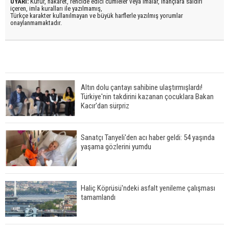
UYARI:
Küfür, hakaret, rencide edici cümleler veya imalar, inançlara saldırı
içeren, imla kuralları ile yazılmamış,
Türkçe karakter kullanılmayan ve büyük harflerle yazılmış yorumlar
onaylanmamaktadır.
Altın dolu çantayı sahibine ulaştırmışlardı!
Türkiye'nin takdirini kazanan çocuklara Bakan
Kacır'dan sürpriz
Sanatçı Tanyeli'den acı haber geldi: 54 yaşında
yaşama gözlerini yumdu
Haliç Köprüsü'ndeki asfalt yenileme çalışması
tamamlandı