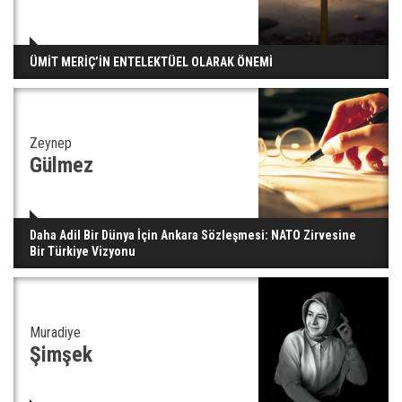
Yerli turist 229,7 milyar lira seyahat harcaması
ÜMİT MERİÇ’İN ENTELEKTÜEL OLARAK ÖNEMİ
yaptı
Zeynep
Gazze'deki Sağlık Bakanlığı duyurdu: Vahşetin
Gülmez
pençesinde 2 salgın vaka tespit edildi
Daha Adil Bir Dünya İçin Ankara Sözleşmesi: NATO Zirvesine
Bir Türkiye Vizyonu
Muradiye
Şimşek