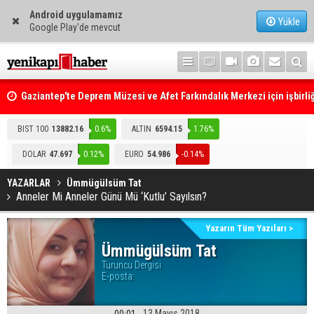
Android uygulamamız
Yükle
Google Play'de mevcut
Gaziantep'te Deprem Müzesi ve Afet Farkındalık Merkezi için işbirliğ
protokolü imzalandı
Resmi Gazete'de Bugün
BIST 100
13882.16
0.6%
ALTIN
6594.15
1.76%
DOLAR
47.697
0.12%
EURO
54.986
-0.14%
YAZARLAR
Ümmügülsüm Tat
Anneler Mi Anneler Günü Mü ‘Kutlu’ Sayılsın?
Yazarın Tüm Yazıları >
Ümmügülsüm Tat
Turuncu Dergisi
E-posta:
13 Mayıs 2018
00:01