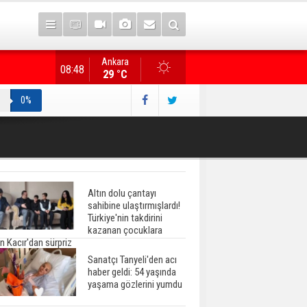
Ankara
Resmi Gazete'de Bugün
08:48
29 °C
0%
Altın dolu çantayı
sahibine ulaştırmışlardı!
Türkiye'nin takdirini
kazanan çocuklara
n Kacır'dan sürpriz
Sanatçı Tanyeli'den acı
haber geldi: 54 yaşında
yaşama gözlerini yumdu