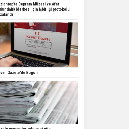
Dondurulmuş insanları
ziantep'te Deprem Müzesi ve Afet
hayata döndürecek keşif
rkındalık Merkezi için işbirliği protokolü
zalandı
Ünlü türkücü Mahmut
Tuncer estetik
operasyon geçirdi: Son
hali gündem oldu
Yerli turist 229,7 milyar
lira seyahat harcaması
yaptı
smi Gazete'de Bugün
Gazze'deki Sağlık
Bakanlığı duyurdu:
Vahşetin pençesinde 2
salgın vaka tespit edildi
zete manşetlerinde yeni gün...