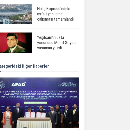
Haliç Köprüsü'ndeki
asfalt yenileme
çalışması tamamlandı
Yeşilçam'ın usta
yonucusu Murat Soydan
yaşamını yitirdi
ategorideki Diğer Haberler
Meral Akşener ile
Müsavat Dervişoğlu
cenazede görüntülendi
29 Mayıs okullar tatil mi?
Bilim kurgu
gerçekleşiyor...