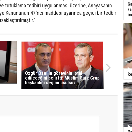
Ga
ve tutuklama tedbiri uygulanması üzerine, Anayasanın
Fa
iye Kanununun 47'nci maddesi uyarınca geçici bir tedbir
im
aklaştırılmıştır."
Özgür Özel'in görevinin iptal
Re
edileceğini belirtti! Müslim Sarı: Grup
başkanlığı seçimi usulsüz
Ga