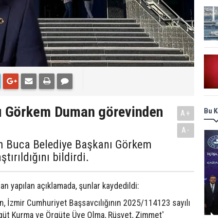
ı Görkem Duman görevinden
Bu K
A+
A-
nan Buca Belediye Başkanı Görkem
ırıldığını bildirdi.
an yapılan açıklamada, şunlar kaydedildi:
 İzmir Cumhuriyet Başsavcılığının 2025/114123 sayılı
güt Kurma ve Örgüte Üye Olma, Rüşvet, Zimmet'