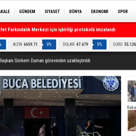
AKALE
GÜNDEM
SİYASET
DÜNYA
EKONOMİ
SPOR
EKNOLOJİ
EĞİTİM
GENEL
t Farkındalık Merkezi için işbirliği protokolü imzalandı
%
ALTIN
6659.71
0%
DOLAR
47.679
0%
EURO
55.126
Başkanı Görkem Duman görevinden uzaklaştırıldı
Baka