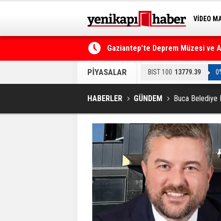
VİDEO M
BİLİM-T
Gaziantep'te Deprem Müzesi ve Afe
PİYASALAR
BIST 100
13779.39
0
HABERLER
GÜNDEM
Buca Belediye 