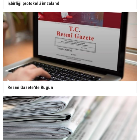
işbirliği protokolü imzalandı
Yerli turist 229,7 milyar lira seyahat harcaması
yaptı
Gazze'deki Sağlık Bakanlığı duyurdu: Vahşetin
pençesinde 2 salgın vaka tespit edildi
Resmi Gazete'de Bugün