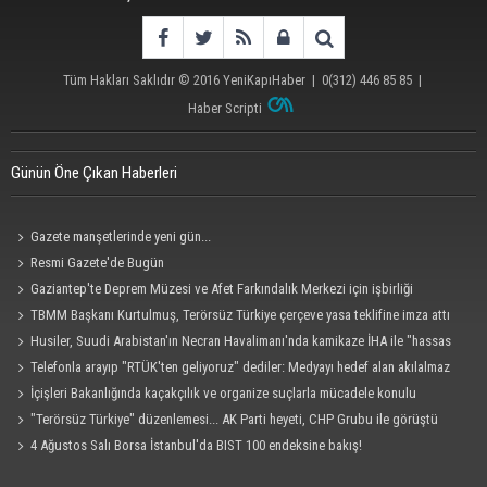
Tüm Hakları Saklıdır © 2016
YeniKapıHaber
|
0(312) 446 85 85
|
Haber Scripti
Günün Öne Çıkan Haberleri
Gazete manşetlerinde yeni gün...
Resmi Gazete'de Bugün
Gaziantep'te Deprem Müzesi ve Afet Farkındalık Merkezi için işbirliği
protokolü imzalandı
TBMM Başkanı Kurtulmuş, Terörsüz Türkiye çerçeve yasa teklifine imza attı
Husiler, Suudi Arabistan'ın Necran Havalimanı'nda kamikaze İHA ile "hassas
bir hedefi" vurduklarını açıkladı
Telefonla arayıp "RTÜK'ten geliyoruz" dediler: Medyayı hedef alan akılalmaz
tuzak ifşa oldu
İçişleri Bakanlığında kaçakçılık ve organize suçlarla mücadele konulu
güvenlik toplantısı yapıldı
"Terörsüz Türkiye" düzenlemesi... AK Parti heyeti, CHP Grubu ile görüştü
4 Ağustos Salı Borsa İstanbul'da BIST 100 endeksine bakış!