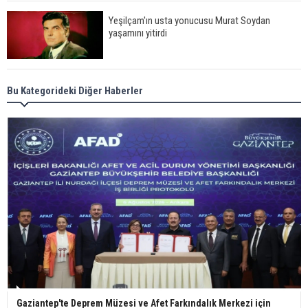
Yeşilçam'ın usta yonucusu Murat Soydan
yaşamını yitirdi
Meral Akşener ile Müsavat Dervişoğlu cenazede
Bu Kategorideki Diğer Haberler
görüntülendi
29 Mayıs okullar tatil mi?
Bilim kurgu gerçekleşiyor... Dondurulmuş
insanları hayata döndürecek keşif
Ünlü türkücü Mahmut Tuncer estetik operasyon
Gaziantep'te Deprem Müzesi ve Afet Farkındalık Merkezi için
geçirdi: Son hali gündem oldu