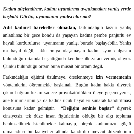
Kadını güçlendirme, kadını uyandırma uygulamaları yanlış yerde
başladı! Gücün, uyanmanın yanlışı olur mu?
Adil kadınist hareketler olmadan,
farkındalığın tasviri yanlış
anlatılırsa; bir gece kondu da yaşayan kadına pembe panjurlu ev
hayali kurdurulursa, uyanmanın yanlışı burada başlayabilir. Yanlış
mı hayal değil, lakin oraya ulaşamayan kadın isyan dalgasını
bulunduğu ortamda başlattığında kendine ilk zararı vermiş oluyor.
Çünkü bulunduğu ortam buna müsait bir ortam değil.
Farkındalığın eğitimi üzülmeye, örselenmeye
izin vermemenin
yöntemlerini öğrenmekle başlamalı. Bugün kadın hakkı diyerek
çıkan bağıran kesim sadece provokatörlükten öteye geçemeyerek,
aile kurumlarının ya da kadına uçuk hayalleri sunarak kandırılması
konusuna kadar gelmiştir.
“Değişim seninle başlar”
diyerek
cinsiyetsiz tek düze insan figürlerinin olduğu bir algı topluma
benimsetilmek istenilmekte kalmayıp, birçok kadınımızın güçlü
olma adına bu faaliyetler altında kandırılıp mevcut düzenlerinin