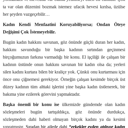
ta var olan düzenini bozmak istemez ufacık hevesi kırılsa, üzülse
her şeyden vazgeçebilir…
Kadın Kendi Menfaatini Koruyabiliyorsa; Ondan Öteye
Değişimi Çok İstemeyebilir.
Bugün kadın hakkını savunan, göz önünde güçlü duran her kadın,
hakkını savunduğu bir başka kadının sırtından geçinmesi
birçoğumuzun farkına varmadığı bir konu. El işçiliği ile çalışan bir
kadının üstünde onun hakkını savunan bir kadın olsa da; yerleri
silen kadını kurtara bilen bir kraliçe yok. Çünkü onu kurtarması için
önce onu çiğnemesi gerekiyor. Örneğin çalışan kesimde birçok üst
düzey kadının tüm alttaki işlerini yine başka kadın üstlenerek, bir
bakıma yine ezilerek görevini yapmaktadır.
Başka önemli bir konu ise
ülkemizde gündemde olan kadın
sözleşmeleri bugün tartışıldıkça, göz önünde durdukça,
sözleşmeden dahi haberi olmayan birçok kadını ya da kesimi
yıpratmıştır.
Sıradan bir ailede dahi
“erkekler evden atılıyor kadın