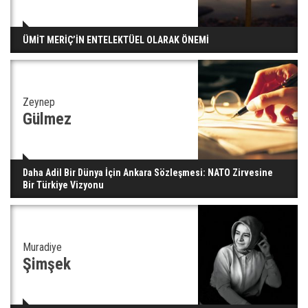
Yerli turist 229,7 milyar lira seyahat harcaması
ÜMİT MERİÇ’İN ENTELEKTÜEL OLARAK ÖNEMİ
yaptı
Zeynep
Gazze'deki Sağlık Bakanlığı duyurdu: Vahşetin
Gülmez
pençesinde 2 salgın vaka tespit edildi
Daha Adil Bir Dünya İçin Ankara Sözleşmesi: NATO Zirvesine
Bir Türkiye Vizyonu
Muradiye
Şimşek