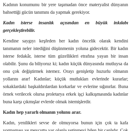
Kadının konumunu bir yere taşımadan önce materyalist dünyanın
bahsettiği gücün tanımını da yapmak gerekiyor.
Kadın isterse insanlık açısından en büyük inkılabı
gerçekleştirebilir.
Kendine saygıyı keşfeden her kadın öncelik olarak kendini
tanımanın neler istediğini düşünmenin yoluna gidecektir. Bir kadın
isterse fedakâr, isterse tüm güzellikleri etrafına yayan bir insan
olabilir. Şunu da biliyoruz ki; kadın küçük dünyasında mutluysa da
onu çok değiştirmek istemez. Orayı genişletip huzurlu olmanın
yollarını arar!
Kadınlar; küçük mutlukları evlerinde kurarlar;
sokaklardaki başkaldırılardan korkarlar ve evlerine sığınırlar. Buna
örnek verilecek olursa proletarya erkek işçi kalkışmasında kadınlar
buna karşı çıkmışlar evlerde olmak istemişlerdir.
Kadın hep yararlı olmanın yolunu arar.
Kadın, yenilikleri sevse de olmuyorsa bunun için çok ta kafa
yormaması ve mevcutta var olanla yetinmeyi bilen bir canlıdır. Çok