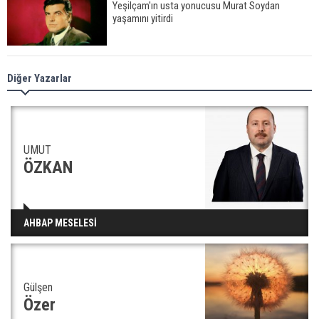
Yeşilçam'ın usta yonucusu Murat Soydan
yaşamını yitirdi
Meral Akşener ile Müsavat Dervişoğlu cenazede
Diğer Yazarlar
görüntülendi
29 Mayıs okullar tatil mi?
UMUT
ÖZKAN
Bilim kurgu gerçekleşiyor... Dondurulmuş
AHBAP MESELESİ
insanları hayata döndürecek keşif
Gülşen
Ünlü türkücü Mahmut Tuncer estetik operasyon
geçirdi: Son hali gündem oldu
Özer