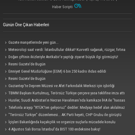
Haber Scripti
Günün Öne Çıkan Haberleri
Gazete manşetlerinde yeni gün...
Meteoroloji saat verdi: İstanbullular dikkat! Kuvvetli sağanak, rüzgar, fırtına
geliyor... Tedbirinizi alın
Doğan çiftinin ikizleriyle Anıtkabir'e yaptığı ziyaret büyük ilgi görmüştü!
Bakanlık devreye girdi: Devlet şefkat elini uzattı
Resmi Gazete'de Bugün
Emniyet Genel Müdürlüğüne (EGM) 6 bin 250 kadro ihdas edildi
Resmi Gazete'de Bugün
Gaziantep'te Deprem Müzesi ve Afet Farkındalık Merkezi için işbirliği
protokolü imzalandı
TBMM Başkanı Kurtulmuş, Terörsüz Türkiye çerçeve yasa teklifine imza attı
Husiler, Suudi Arabistan'ın Necran Havalimanı'nda kamikaze İHA ile "hassas
bir hedefi" vurduklarını açıkladı
Telefonla arayıp "RTÜK'ten geliyoruz" dediler: Medyayı hedef alan akılalmaz
tuzak ifşa oldu
"Terörsüz Türkiye" düzenlemesi... AK Parti heyeti, CHP Grubu ile görüştü
İçişleri Bakanlığında kaçakçılık ve organize suçlarla mücadele konulu
güvenlik toplantısı yapıldı
4 Ağustos Salı Borsa İstanbul'da BIST 100 endeksine bakış!