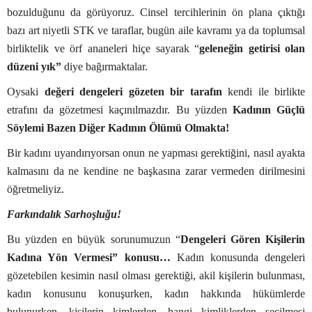
bozulduğunu da görüyoruz. Cinsel tercihlerinin ön plana çıktığı
bazı art niyetli STK ve taraflar, bugün aile kavramı ya da toplumsal
birliktelik ve örf ananeleri hiçe sayarak “
geleneğin getirisi olan
düzeni yık”
diye bağırmaktalar.
Oysaki
değeri
dengeleri gözeten bir tarafın
kendi ile birlikte
etrafını da gözetmesi kaçınılmazdır. Bu yüzden
Kadının Güçlü
Söylemi Bazen Diğer Kadının Ölümü Olmakta!
Bir kadını uyandırıyorsan onun ne yapması gerektiğini, nasıl ayakta
kalmasını da ne kendine ne başkasına zarar vermeden dirilmesini
öğretmeliyiz.
Farkındalık Sarhoşluğu!
Bu yüzden en büyük sorunumuzun “
Dengeleri Gören Kişilerin
Kadına Yön Vermesi” konusu…
Kadın konusunda dengeleri
gözetebilen kesimin nasıl olması gerektiği, akil kişilerin bulunması,
kadın konusunu konuşurken, kadın hakkında hükümlerde
bulunurken, kişilerin kimlerden, hangi kimliklerden seçilmesi