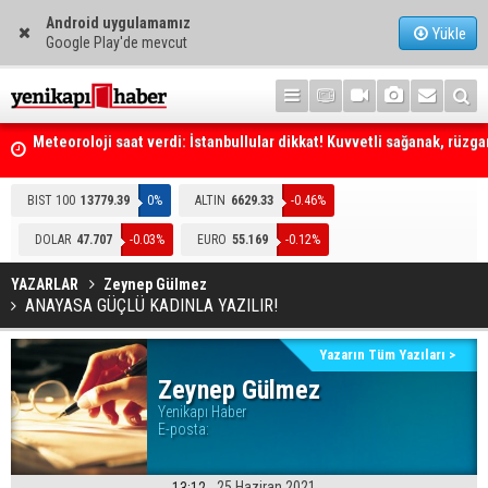
Android uygulamamız
Yükle
Google Play'de mevcut
Meteoroloji saat verdi: İstanbullular dikkat! Kuvvetli sağanak, rüzga
fırtına geliyor... Tedbirinizi alın
Emniyet Genel Müdürlüğüne (EGM) 6 bin 250 kadro ihdas edildi
BIST 100
13779.39
0%
ALTIN
6629.33
-0.46%
DOLAR
47.707
-0.03%
EURO
55.169
-0.12%
YAZARLAR
Zeynep Gülmez
ANAYASA GÜÇLÜ KADINLA YAZILIR!
Yazarın Tüm Yazıları >
Zeynep Gülmez
Yenikapı Haber
E-posta:
25 Haziran 2021
13:12