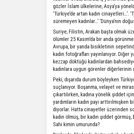
gözler İslam ülkelerine, Asya’ya yöneld
‘Türkiye’de artan kadın cinayetleri…’. 
süremeyen kadınlar…’ ‘Dünya’nın doğu
Suriye, Filistin, Arakan başta olmak üz
ölümler 25 Kasım’da bir anda görünmez o
Avrupa, bir yanda bisikletinin sepeti
kadın fotoğrafları yayınlanıyor. Diğer
kezzap döktüğü kadınlardan bahsediyor
kadınlara uygun görenler diğerlerinin 
Peki, dışarıda durum böyleyken Türkiy
suçlanıyor. Boşanma, velayet ve miras 
çıkartılırken, kadına yönelik şiddet iç
yardımların kadın payı arttırılmışken 
diyorlar. Hatta cinayetler üzerinden
kadın ölmüş, bir kadın şiddet görmüş
Sahi kimin umurunda?