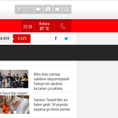
Ankara
"Terörsüz Türkiye" düzenlemesi... AK Parti heyeti, CHP
22:26
27 °C
54.818
-0.02%
Altın dolu çantayı
sahibine ulaştırmışlardı!
Türkiye'nin takdirini
kazanan çocuklara
n Kacır'dan sürpriz
Sanatçı Tanyeli'den acı
haber geldi: 54 yaşında
yaşama gözlerini yumdu