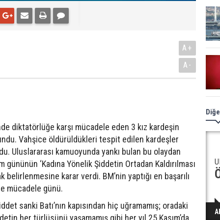
A+
A-
Diğe
de diktatörlüğe karşı mücadele eden 3 kız kardeşin
ndu. Vahşice öldürüldükleri tespit edilen kardeşler
du. Uluslararası kamuoyunda yankı bulan bu olaydan
U
sım gününün ‘Kadına Yönelik Şiddetin Ortadan Kaldırılması
k belirlenmesine karar verdi. BM’nin yaptığı en başarılı
tle mücadele günü.
iddet sanki Batı’nın kapısından hiç uğramamış; oradaki
A
iddetin her türlüsünü yaşamamış gibi her yıl 25 Kasım’da