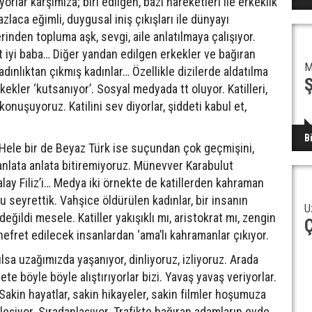
ıyorlar karşımıza; biri edilgen, bazı hareketleri ile erkeklik
zlaca eğimli, duygusal iniş çıkışları ile dünyayı
inden topluma aşk, sevgi, aile anlatılmaya çalışıyor.
at iyi baba… Diğer yandan edilgen erkekler ve bağıran
M
adınlıktan çıkmış kadınlar… Özellikle dizilerde aldatılma
ekler ‘kutsanıyor’. Sosyal medyada tt oluyor. Katilleri,
konuşuyoruz. Katilini sev diyorlar, şiddeti kabul et,
B
z. Hele bir de Beyaz Türk ise suçundan çok geçmişini,
 anlata anlata bitiremiyoruz. Münevver Karabulut
talay Filiz’i… Medya iki örnekte de katillerden kahraman
u seyrettik. Vahşice öldürülen kadınlar, bir insanın
U
değildi mesele. Katiller yakışıklı mı, aristokrat mı, zengin
Ç
efret edilecek insanlardan ‘ama’lı kahramanlar çıkıyor.
lsa uzağımızda yaşanıyor, dinliyoruz, izliyoruz. Arada
te böyle böyle alıştırıyorlar bizi. Yavaş yavaş veriyorlar.
 Sakin hayatlar, sakin hikayeler, sakin filmler hoşumuza
leşiyor. Sıradanlaşıyor. Trafikte bağıran adamların evde