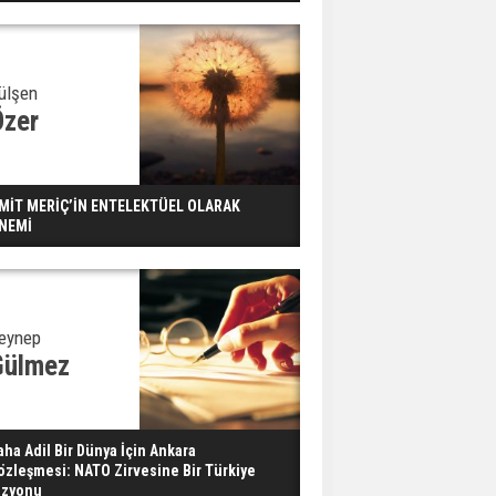
Dondurulmuş insanları
hayata döndürecek keşif
Ünlü türkücü Mahmut
ülşen
Tuncer estetik
Özer
operasyon geçirdi: Son
hali gündem oldu
Yerli turist 229,7 milyar
MİT MERİÇ’İN ENTELEKTÜEL OLARAK
lira seyahat harcaması
NEMİ
yaptı
Gazze'deki Sağlık
Bakanlığı duyurdu:
eynep
Vahşetin pençesinde 2
Gülmez
salgın vaka tespit edildi
aha Adil Bir Dünya İçin Ankara
özleşmesi: NATO Zirvesine Bir Türkiye
izyonu