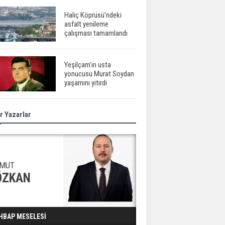
Haliç Köprüsü'ndeki
asfalt yenileme
çalışması tamamlandı
Yeşilçam'ın usta
yonucusu Murat Soydan
yaşamını yitirdi
r Yazarlar
Meral Akşener ile
Müsavat Dervişoğlu
cenazede görüntülendi
29 Mayıs okullar tatil mi?
MUT
ÖZKAN
Bilim kurgu
HBAP MESELESİ
gerçekleşiyor...