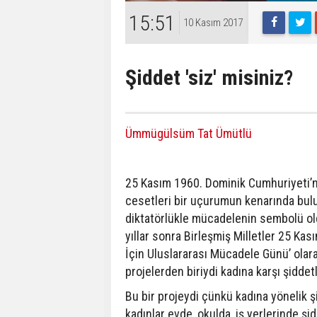
15:51
10 Kasım 2017
Şiddet 'siz' misiniz?
Ümmügülsüm Tat Ümütlü
25 Kasım 1960. Dominik Cumhuriyeti’n
cesetleri bir uçurumun kenarında bulu
diktatörlükle mücadelenin sembolü ol
yıllar sonra Birleşmiş Milletler 25 Ka
İçin Uluslararası Mücadele Günü’ olara
projelerden biriydi kadına karşı şidde
Bu bir projeydi çünkü kadına yönelik ş
kadınlar evde, okulda, iş yerlerinde ş