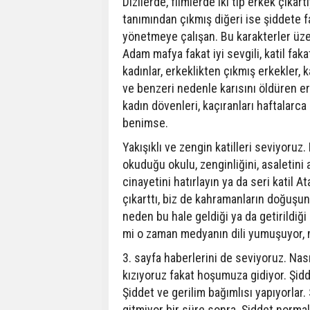
Dizilerde, filmlerde iki tip erkek çıkart
tanımından çıkmış diğeri ise şiddete fa
yönetmeye çalışan. Bu karakterler üzer
Adam mafya fakat iyi sevgili, katil fak
kadınlar, erkeklikten çıkmış erkekler, k
ve benzeri nedenle karısını öldüren erk
kadın dövenleri, kaçıranları haftalarca 
benimse.
Yakışıklı ve zengin katilleri seviyoru
okuduğu okulu, zenginliğini, asaletini
cinayetini hatırlayın ya da seri katil A
çıkarttı, biz de kahramanların doğuşun
neden bu hale geldiği ya da getirildiği 
mi o zaman medyanın dili yumuşuyor, n
3. sayfa haberlerini de seviyoruz. Nası
kızıyoruz fakat hoşumuza gidiyor. Şidde
Şiddet ve gerilim bağımlısı yapıyorlar.
gitmiyor bir süre sonra. Şiddet normal