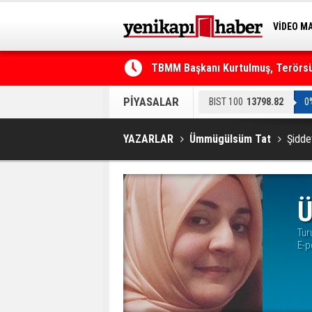
VİDEO M
BİLİM-T
TBMM Başkanı Kurtulmuş, Terörsüz
Telefonla arayıp "RTÜK'ten geliyo
PİYASALAR
BIST 100
13798.82
0
YAZARLAR
Ümmügülsüm Tat
Şiddet
Ü
Tur
E-p