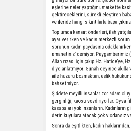
eşlerine neler yaptığını, markette kas
çektireceklerini, sürekli eleştiren ba
ve ileride hangi sıkıntılarla başa çıkm
Toplumda kanaat önderleri, ilahiyatçı
ayar verirken ve kadın merkezli soru
sorunun kadın paydasına odaklanırken 
emanetiniz’ demiyor. Peygamberimiz (
Allah rızası için çıkıp Hz. Hatice’ye, H
diye anlatmıyor. Günah deyince akılla
aile huzuru bozmaktan, eşlik hukukund
bahsetmiyor.
Şiddete meyilli insanlar zor adam oluy
gerginliği, kaosu sevdiriyorlar. Oysa 
kasabaları yok insanların. Kadınların g
derin kuyulara atacak çok vicdansız va
Sonra da eşitlikten, kadın haklarından