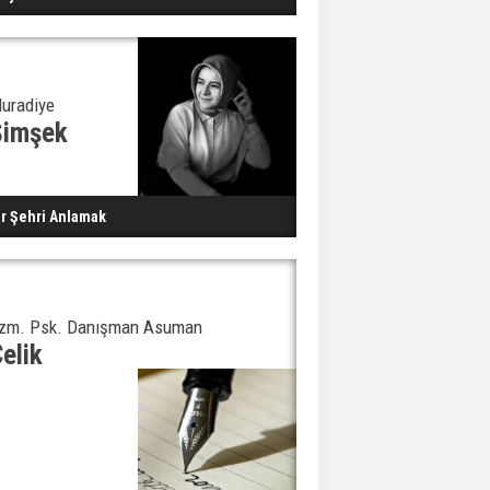
uradiye
Şimşek
ir Şehri Anlamak
zm. Psk. Danışman Asuman
elik