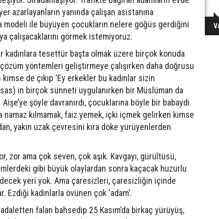
iyer azarlayanların yanında çalışan asistanına
ba modeli ile büyüyen çocukların nelere göğüs gerdiğini
V
aya çalışacaklarını görmek istemiyoruz.
lar kadınlara tesettür başta olmak üzere birçok konuda
n çözüm yöntemleri geliştirmeye çalışırken daha doğrusu
kimse de çıkıp ‘Ey erkekler bu kadınlar sizin
sas) in birçok sünneti uygulanırken bir Müslüman da
z. Aişe’ye şöyle davranırdı, çocuklarına böyle bir babaydı
ra namaz kılmamak, faiz yemek, içki içmek gelirken kimse
an, yakın uzak çevresini kıra döke yürüyenlerden
or, zor ama çok seven, çok aşık. Kavgayı, gürültüsü,
filmlerdeki gibi büyük olaylardan sonra kaçacak huzurlu
idecek yeri yok. Ama çaresizleri, çaresizliğin içinde
r. Ezdiği kadınlarla övünen çok ‘adam’.
, adaletten falan bahsedip 25 Kasım’da birkaç yürüyüş,