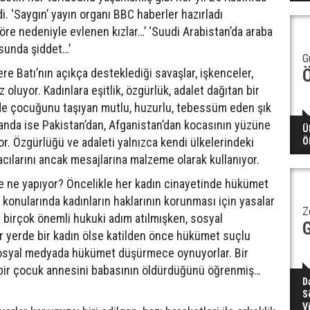
i. ‘Saygın’ yayın organı BBC haberler hazırladı
‘Töre nedeniyle evlenen kızlar…’ ‘Suudi Arabistan’da araba
sunda şiddet…’
G
ere Batı’nın açıkça desteklediği savaşlar, işkenceler,
luyor. Kadınlara eşitlik, özgürlük, adalet dağıtan bir
nde çocuğunu taşıyan mutlu, huzurlu, tebessüm eden şık
 yanda ise Pakistan’dan, Afganistan’dan kocasının yüzüne
Ü
. Özgürlüğü ve adaleti yalnızca kendi ülkelerindeki
Ö
acılarını ancak mesajlarına malzeme olarak kullanıyor.
e ne yapıyor? Öncelikle her kadın cinayetinde hükümet
konularında kadınların haklarının korunması için yasalar
Z
in birçok önemli hukuki adım atılmışken, sosyal
bir yerde bir kadın ölse katilden önce hükümet suçlu
 sosyal medyada hükümet düşürmece oynuyorlar. Bir
, bir çocuk annesini babasının öldürdüğünü öğrenmiş…
D
S
V