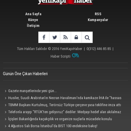
Ana Sayfa
RSS
Künye
Kampanyalar
İletişim
Tüm Hakları Saklıdır © 2016
YeniKapıHaber
|
0(312) 446 85 85
|
Haber Scripti
Günün Öne Çıkan Haberleri
Gazete manşetlerinde yeni gün...
Husiler, Suudi Arabistan'ın Necran Havalimanı'nda kamikaze İHA ile "hassas
bir hedefi" vurduklarını açıkladı
TBMM Başkanı Kurtulmuş, Terörsüz Türkiye çerçeve yasa teklifine imza attı
Telefonla arayıp "RTÜK'ten geliyoruz" dediler: Medyayı hedef alan akılalmaz
tuzak ifşa oldu
İçişleri Bakanlığında kaçakçılık ve organize suçlarla mücadele konulu
güvenlik toplantısı yapıldı
4 Ağustos Salı Borsa İstanbul'da BIST 100 endeksine bakış!