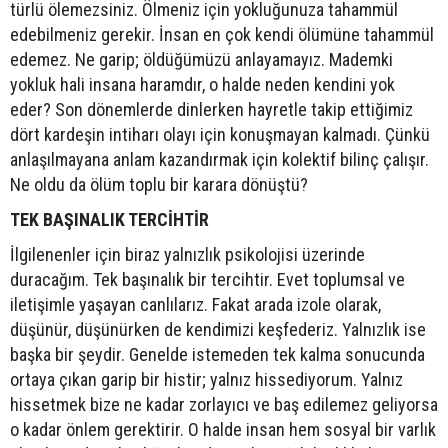
türlü ölemezsiniz. Ölmeniz için yokluğunuza tahammül
edebilmeniz gerekir. İnsan en çok kendi ölümüne tahammül
edemez. Ne garip; öldüğümüzü anlayamayız. Mademki
yokluk hali insana haramdır, o halde neden kendini yok
eder? Son dönemlerde dinlerken hayretle takip ettiğimiz
dört kardeşin intiharı olayı için konuşmayan kalmadı. Çünkü
anlaşılmayana anlam kazandırmak için kolektif bilinç çalışır.
Ne oldu da ölüm toplu bir karara dönüştü?
TEK BAŞINALIK TERCİHTİR
İlgilenenler için biraz yalnızlık psikolojisi üzerinde
duracağım. Tek başınalık bir tercihtir. Evet toplumsal ve
iletişimle yaşayan canlılarız. Fakat arada izole olarak,
düşünür, düşünürken de kendimizi keşfederiz. Yalnızlık ise
başka bir şeydir. Genelde istemeden tek kalma sonucunda
ortaya çıkan garip bir histir; yalnız hissediyorum. Yalnız
hissetmek bize ne kadar zorlayıcı ve baş edilemez geliyorsa
o kadar önlem gerektirir. O halde insan hem sosyal bir varlık