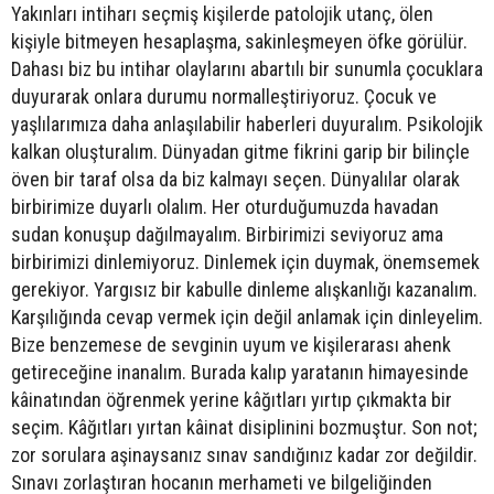
Yakınları intiharı seçmiş kişilerde patolojik utanç, ölen
kişiyle bitmeyen hesaplaşma, sakinleşmeyen öfke görülür.
Dahası biz bu intihar olaylarını abartılı bir sunumla çocuklara
duyurarak onlara durumu normalleştiriyoruz. Çocuk ve
yaşlılarımıza daha anlaşılabilir haberleri duyuralım. Psikolojik
kalkan oluşturalım. Dünyadan gitme fikrini garip bir bilinçle
öven bir taraf olsa da biz kalmayı seçen. Dünyalılar olarak
birbirimize duyarlı olalım. Her oturduğumuzda havadan
sudan konuşup dağılmayalım. Birbirimizi seviyoruz ama
birbirimizi dinlemiyoruz. Dinlemek için duymak, önemsemek
gerekiyor. Yargısız bir kabulle dinleme alışkanlığı kazanalım.
Karşılığında cevap vermek için değil anlamak için dinleyelim.
Bize benzemese de sevginin uyum ve kişilerarası ahenk
getireceğine inanalım. Burada kalıp yaratanın himayesinde
kâinatından öğrenmek yerine kâğıtları yırtıp çıkmakta bir
seçim. Kâğıtları yırtan kâinat disiplinini bozmuştur. Son not;
zor sorulara aşinaysanız sınav sandığınız kadar zor değildir.
Sınavı zorlaştıran hocanın merhameti ve bilgeliğinden