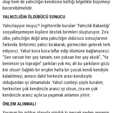
olup hem de yalnızlığın kendisine kattığı bilgelikle büyümeyi
becerebilmelidir.
YALNIZLIĞIN ÖLDÜRÜCÜ SONUCU
Yalnızlaşıyor muyuz? İngiltere’de kurulan ‘Yalnızlık Bakanlığı’
sosyalleşemeyen kişilere destek birimleri oluşturuyor. Zira
ülke, yalnızlığın değil ama yalnızlığın öldürücü sonuçlarının
farkında. Birbirimiz yalnız bırakarak, görmezden gelerek terk
ediyoruz. Yahut koca koca laflar edip ölümüne bağlanıyoruz.
“Sen varsan her şey tamam, sen yoksan her şey eksik”, “Ya
benimsin ya toprağın” şarkıları yok mu, ah bu şarkıların gözü
kör olsun! Sağlıklı bir erişkin hatta bir çocuk kendi kendiyle
kalabilmeyi, annesi dahil herkesle arası kendisiyle
olduğundan iyi olmamalıdır. Yahut cümleyi şöyle kuralım;
herkesten çok kendinizle aranız iyi olsun, zira en çok
kendinizle aranız açılırsa yaşamak anlamını yitirir.
ÖNLEM ALINMALI
Yaşanan bir intihar olayıyla gördük ki gerçek neden annenin