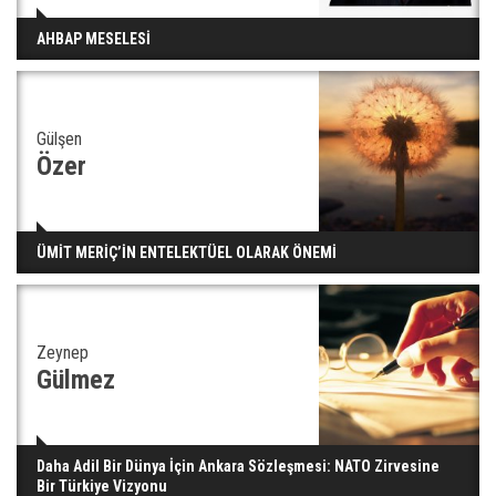
Bilim kurgu gerçekleşiyor... Dondurulmuş
AHBAP MESELESİ
insanları hayata döndürecek keşif
Gülşen
Ünlü türkücü Mahmut Tuncer estetik operasyon
geçirdi: Son hali gündem oldu
Özer
Yerli turist 229,7 milyar lira seyahat harcaması
ÜMİT MERİÇ’İN ENTELEKTÜEL OLARAK ÖNEMİ
yaptı
Zeynep
Gazze'deki Sağlık Bakanlığı duyurdu: Vahşetin
Gülmez
pençesinde 2 salgın vaka tespit edildi
Daha Adil Bir Dünya İçin Ankara Sözleşmesi: NATO Zirvesine
Bir Türkiye Vizyonu