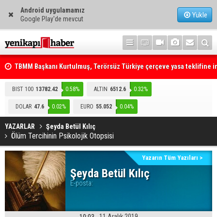
Android uygulamamız
Yükle
Google Play'de mevcut
TBMM Başkanı Kurtulmuş, Terörsüz Türkiye çerçeve yasa teklifine 
attı
Telefonla arayıp "RTÜK'ten geliyoruz" dediler: Medyayı hedef alan
BIST 100
13782.42
0.58%
ALTIN
6512.6
0.32%
akılalmaz tuzak ifşa oldu
DOLAR
47.6
0.02%
EURO
55.052
0.04%
YAZARLAR
Şeyda Betül Kılıç
Ölüm Tercihinin Psikolojik Otopsisi
Yazarın Tüm Yazıları >
Şeyda Betül Kılıç
E-posta:
11 Aralık 2019
10:03