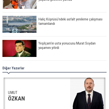
Haliç Köprüsü'ndeki asfalt yenileme çalışması
tamamlandı
Yeşilçam'ın usta yonucusu Murat Soydan
yaşamını yitirdi
Meral Akşener ile Müsavat Dervişoğlu cenazede
Diğer Yazarlar
görüntülendi
29 Mayıs okullar tatil mi?
UMUT
ÖZKAN