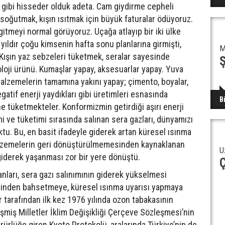
 gibi hisseder olduk adeta. Cam giydirme cepheli
n soğutmak, kışın ısıtmak için büyük faturalar ödüyoruz.
itmeyi normal görüyoruz. Uçağa atlayıp bir iki ülke
yıldır çoğu kimsenin hafta sonu planlarına girmişti,
M
 Kışın yaz sebzeleri tüketmek, seralar sayesinde
noloji ürünü. Kumaşlar yapay, aksesuarlar yapay. Yuva
malzemelerin tamamına yakını yapay; çimento, boyalar,
tif enerji yaydıkları gibi üretimleri esnasında
B
ne tüketmekteler. Konformizmin getirdiği aşırı enerji
 ve tüketimi sırasında salınan sera gazları, dünyamızı
tu. Bu, en basit ifadeyle giderek artan küresel ısınma
lzemelerin geri dönüştürülmemesinden kaynaklanan
U
 giderek yaşanması zor bir yere dönüştü.
Ç
nları, sera gazı salınımının giderek yükselmesi
ğinden bahsetmeye, küresel ısınma uyarısı yapmaya
er tarafından ilk kez 1976 yılında ozon tabakasının
eşmiş Milletler İklim Değişikliği Çerçeve Sözleşmesi’nin
ürlüğe giren Kyoto Protokolü, aralarında Türkiye’nin de