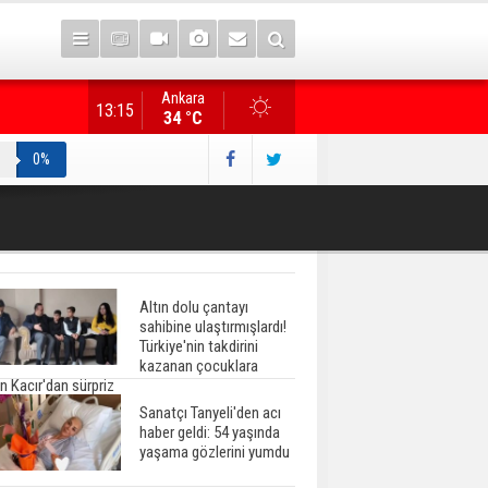
Ankara
Gazete manşetlerinde yeni gün...
13:15
34 °C
0%
Altın dolu çantayı
sahibine ulaştırmışlardı!
Türkiye'nin takdirini
kazanan çocuklara
n Kacır'dan sürpriz
Sanatçı Tanyeli'den acı
haber geldi: 54 yaşında
yaşama gözlerini yumdu