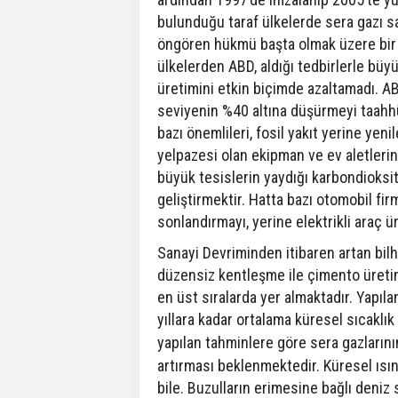
bulunduğu taraf ülkelerde sera gazı sa
öngören hükmü başta olmak üzere bir di
ülkelerden ABD, aldığı tedbirlerle bü
üretimini etkin biçimde azaltamadı. A
seviyenin %40 altına düşürmeyi taahhü
bazı önemlileri, fosil yakıt yerine yeni
yelpazesi olan ekipman ve ev aletlerind
büyük tesislerin yaydığı karbondioksit
geliştirmektir. Hatta bazı otomobil fir
sonlandırmayı, yerine elektrikli araç 
Sanayi Devriminden itibaren artan bilh
düzensiz kentleşme ile çimento üretim
en üst sıralarda yer almaktadır. Yapıla
yıllara kadar ortalama küresel sıcaklı
yapılan tahminlere göre sera gazlarının
artırması beklenmektedir. Küresel ısı
bile. Buzulların erimesine bağlı deniz 