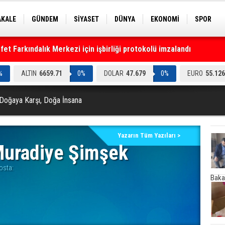
AKALE
GÜNDEM
SİYASET
DÜNYA
EKONOMİ
SPOR
EKNOLOJİ
EĞİTİM
GENEL
t Farkındalık Merkezi için işbirliği protokolü imzalandı
%
ALTIN
6659.71
0%
DOLAR
47.679
0%
EURO
55.126
 Doğaya Karşı, Doğa İnsana
Yazarın Tüm Yazıları >
uradiye Şimşek
osta:
Baka