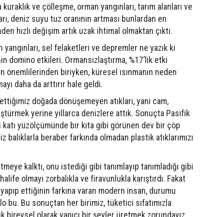
a kuraklık ve çölleşme, orman yangınları, tarım alanları ve
ları, deniz suyu tuz oranının artması bunlardan en
en hızlı değişim artık uzak ihtimal olmaktan çıktı.
ngınları, sel felaketleri ve depremler ne yazık ki
 domino etkileri. Ormansızlaştırma, %17’lik etki
en önemlilerinden biriyken, küresel ısınmanın neden
yı daha da arttırır hale geldi.
rettiğimiz doğada dönüşemeyen atıkları, yani cam,
üştürmek yerine yıllarca denizlere attık. Sonuçta Pasifik
i katı yüzölçümünde bir kıta gibi görünen dev bir çöp
z balıklarla beraber farkında olmadan plastik atıklarımızı
ye kalktı, onu istediği gibi tanımlayıp tanımladığı gibi
alife olmayı zorbalıkla ve firavunlukla karıştırdı. Fakat
 yapıp ettiğinin farkına varan modern insan, durumu
o bu. Bu sonuçtan her birimiz, tüketici sıfatımızla
k bireysel olarak yapıcı bir şeyler üretmek zorundayız.