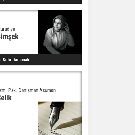
uradiye
Şimşek
ir Şehri Anlamak
zm. Psk. Danışman Asuman
elik