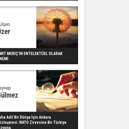
Dondurulmuş insanları
hayata döndürecek keşif
Ünlü türkücü Mahmut
ülşen
Tuncer estetik
Özer
operasyon geçirdi: Son
hali gündem oldu
Yerli turist 229,7 milyar
MİT MERİÇ’İN ENTELEKTÜEL OLARAK
lira seyahat harcaması
NEMİ
yaptı
Gazze'deki Sağlık
Bakanlığı duyurdu:
eynep
Vahşetin pençesinde 2
Gülmez
salgın vaka tespit edildi
aha Adil Bir Dünya İçin Ankara
özleşmesi: NATO Zirvesine Bir Türkiye
izyonu