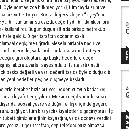
, ardından o şeye hükmetmeye başlıyor. Fakat adaletle,
l. Öyle acımasızca hükmediyor ki, tüm faydalarını ve
na hizmet ettiriyor. Sonra değersizleşen “o şey”i bir
ya, bir zamanlar su azizdi, değerliydi; bir damlası israf
G
k kullanılırdı. Bugün duşun altında birkaç metreküp
r hale geldik. Diğer taraftan doğanın saklı
nlamsal değişime uğradı. Mesela pırlanta nadir ve
lam filmlerinde, şarkılarda, pırlanta takmak isteyen
Ü
ileceği algısı oluşturulup başka hedeflere değer
Ö
şmiş laboratuvarlar sayesinde pırlanta artık nadir
çok başka değerli ve yarı değerli taş da öyle olduğu gibi..
an yeni hedefler peşine düşmeye başladı.
Z
elerle beraber hızla artıyor. Geçen yüzyıla kadar kış
utan kıyafetler giyilirdi. Mekanı değil vücudu sıcak
arıda, sosyal çevre ve doğa ile ilişki içinde geçerdi.
u sağlıyor, tüm kışı yazlık kıyafetlerle geçiriyoruz. İç
D
tükettiğimiz enerjinin kaynağını, ya da doğaya verdiği
S
arcıyoruz. Diğer taraftan, cep telefonumuz olmazsa
V