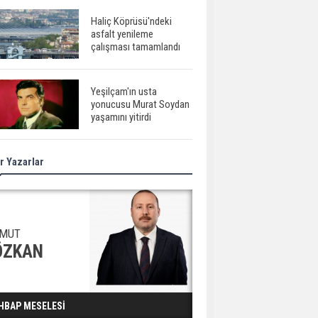
Haliç Köprüsü'ndeki
asfalt yenileme
çalışması tamamlandı
Yeşilçam'ın usta
yonucusu Murat Soydan
yaşamını yitirdi
r Yazarlar
Meral Akşener ile
Müsavat Dervişoğlu
cenazede görüntülendi
29 Mayıs okullar tatil mi?
MUT
ÖZKAN
Bilim kurgu
HBAP MESELESİ
gerçekleşiyor...