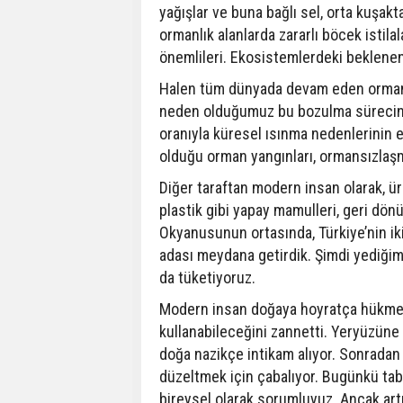
yağışlar ve buna bağlı sel, orta kuşakt
ormanlık alanlarda zararlı böcek istila
önemlileri. Ekosistemlerdeki beklenend
Halen tüm dünyada devam eden orman ya
neden olduğumuz bu bozulma sürecinin
oranıyla küresel ısınma nedenlerinin 
olduğu orman yangınları, ormansızlaşma
Diğer taraftan modern insan olarak, ü
plastik gibi yapay mamulleri, geri dön
Okyanusunun ortasında, Türkiye’nin ik
adası meydana getirdik. Şimdi yediğimi
da tüketiyoruz.
Modern insan doğaya hoyratça hükmetme
kullanabileceğini zannetti. Yeryüzüne h
doğa nazikçe intikam alıyor. Sonradan
düzeltmek için çabalıyor. Bugünkü tabl
bireysel olarak sorumluyuz. Ancak artı