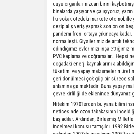
duyu organlarımızdan birini kaybetmiş
binalarda yaşıyor ve çalışıyoruz; yazı
İki sokak ötedeki markete otomobille g
gezip alış veriş yapmak son on on beş 
pandemi freni ortaya çıkıncaya kadar.
normalleşti. Giysilerimiz de artık tek
edindiğimiz evlerimizi inşa ettiğimiz 
PVC kaplama ve doğramalar… Hepsi nega
doğadaki enerji kaynaklarını alabildiği
tüketimi ve yapay malzemelerin üretimi
geri dönülmesi çok güç bir sürece sok
anlamına gelmektedir. Buna yapay ma
çevre kirliliği de eklenince dünyamız
Nitekim 1970’lerden bu yana bilim insa
neticesinde ozon tabakasının inceldi
başladılar. Ardından, Birleşmiş Milletl
incelmesi konusu tartışıldı. 1992 Birl
ardından 1997’de imzalanıp 2005’te yür