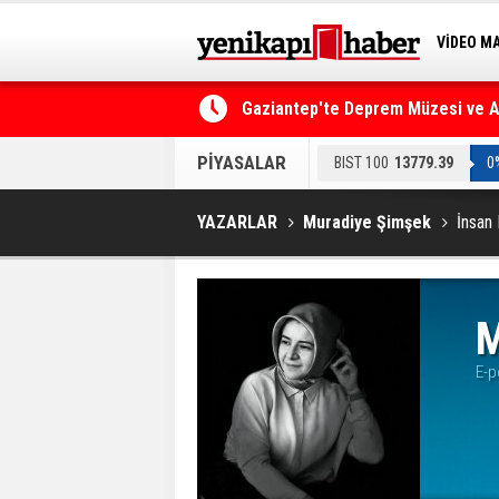
VİDEO M
BİLİM-T
Gaziantep'te Deprem Müzesi ve Afe
Resmi Gazete'de Bugün
PİYASALAR
BIST 100
13779.39
0
YAZARLAR
Muradiye Şimşek
İnsan
M
E-p