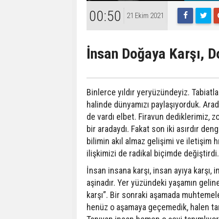
00:50
21 Ekim 2021
İnsan Doğaya Karşı, D
Binlerce yıldır yeryüzündeyiz. Tabiatla v
halinde dünyamızı paylaşıyorduk. Ara
de vardı elbet. Firavun dediklerimiz, z
bir aradaydı. Fakat son iki asırdır den
bilimin akıl almaz gelişimi ve iletişim 
ilişkimizi de radikal biçimde değiştirdi.
İnsan insana karşı, insan ayıya karşı, 
aşinadır. Yer yüzündeki yaşamın geline
karşı”. Bir sonraki aşamada muhtemelen
henüz o aşamaya geçemedik, halen tan