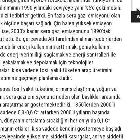
lınımının 1990 yılındaki seviyeye yani %5’e çekilmesini
zi tedbirler getirdi. En fazla sera gazı emisyonu olan
V
yük ölçüde başarı sağladı. Çin halen yüksek emisyon
B ise, 2030’a kadar sera gazı emisyonunu 1990’daki
t etti. Bu çerçevede AB tarafından alınan tedbirlerden
lenebilir enerji kullanımını arttırmak, geniş kullanım
e enerji verimliliği sağlamak ve enerji santralleri ile
i yakalamak ve depolamak için teknolojiler
maları kısa vadede fosil yakıt tüketen araç üretimini
üretimine geçmeyi planlamaktadır.
assa fosil yakıt tüketimi, ormansızlaştırma, yoğun ve
i, sera gazı emisyonuna neden olan başlıklar arasında
n araştırmalar göstermektedir ki, 1850’lerden 2000’li
k sadece 0,3-0,6 C
artarken 2000’li yılların başında
°
, dünyanın ortalama sıcaklığını her on yılda 0,1 C
°
nmanın etkileri kısa vadede kendini göstermeye başladı
seviyesinde yükselme, şiddetli kasırgalar, ani ve şiddetli