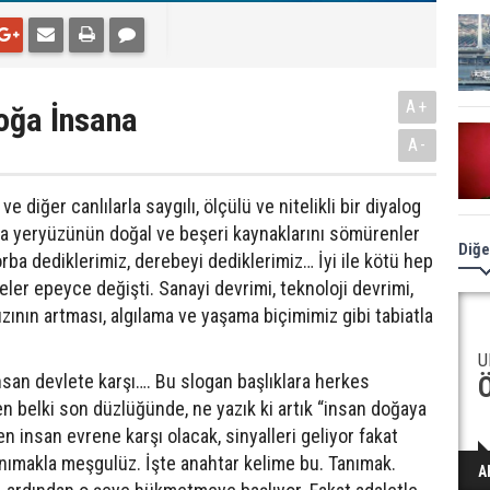
A+
oğa İnsana
A-
e diğer canlılarla saygılı, ölçülü ve nitelikli bir diyalog
da yeryüzünün doğal ve beşeri kaynaklarını sömürenler
Diğe
orba dediklerimiz, derebeyi dediklerimiz… İyi ile kötü hep
geler epeyce değişti. Sanayi devrimi, teknoloji devrimi,
hızının artması, algılama ve yaşama biçimimiz gibi tabiatla
U
insan devlete karşı…. Bu slogan başlıklara herkes
n belki son düzlüğünde, ne yazık ki artık “insan doğaya
 insan evrene karşı olacak, sinyalleri geliyor fakat
ımakla meşgulüz. İşte anahtar kelime bu. Tanımak.
A