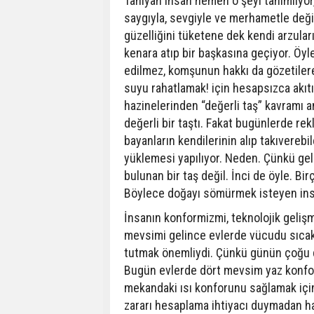
Tanıyan insan hemen o şeyi tanımlıyor
saygıyla, sevgiyle ve merhametle deği
güzelliğini tüketene dek kendi arzuları
kenara atıp bir başkasına geçiyor. Öyle 
edilmez, komşunun hakkı da gözetilere
suyu rahatlamak! için hesapsızca akıtı
hazinelerinden “değerli taş” kavramı a
değerli bir taştı. Fakat bugünlerde rek
bayanların kendilerinin alıp takıvereb
yüklemesi yapılıyor. Neden. Çünkü geli
bulunan bir taş değil. İnci de öyle. Bir
Böylece doğayı sömürmek isteyen ins
İnsanın konformizmi, teknolojik gelişm
mevsimi gelince evlerde vücudu sıcak t
tutmak önemliydi. Çünkü günün çoğu dış
Bugün evlerde dört mevsim yaz konforun
mekandaki ısı konforunu sağlamak için 
zararı hesaplama ihtiyacı duymadan h