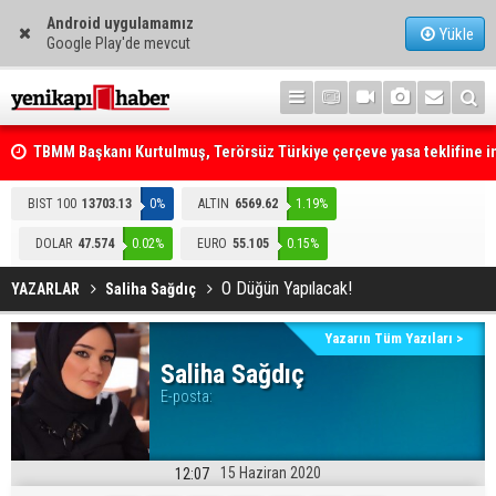
Android uygulamamız
Yükle
Google Play'de mevcut
TBMM Başkanı Kurtulmuş, Terörsüz Türkiye çerçeve yasa teklifine 
attı
Telefonla arayıp "RTÜK'ten geliyoruz" dediler: Medyayı hedef alan
BIST 100
13703.13
0%
ALTIN
6569.62
1.19%
akılalmaz tuzak ifşa oldu
DOLAR
47.574
0.02%
EURO
55.105
0.15%
O Düğün Yapılacak!
YAZARLAR
Saliha Sağdıç
Yazarın Tüm Yazıları >
Saliha Sağdıç
E-posta:
15 Haziran 2020
12:07