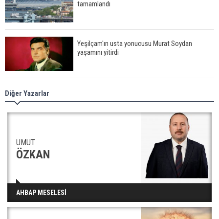
tamamlandı
Yeşilçam'ın usta yonucusu Murat Soydan
yaşamını yitirdi
Meral Akşener ile Müsavat Dervişoğlu cenazede
Diğer Yazarlar
görüntülendi
29 Mayıs okullar tatil mi?
UMUT
ÖZKAN
Bilim kurgu gerçekleşiyor... Dondurulmuş
AHBAP MESELESİ
insanları hayata döndürecek keşif