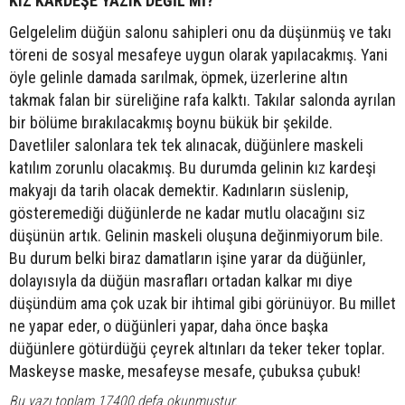
KIZ KARDEŞE YAZIK DEĞİL Mİ?
Gelgelelim düğün salonu sahipleri onu da düşünmüş ve takı
töreni de sosyal mesafeye uygun olarak yapılacakmış. Yani
öyle gelinle damada sarılmak, öpmek, üzerlerine altın
takmak falan bir süreliğine rafa kalktı. Takılar salonda ayrılan
bir bölüme bırakılacakmış boynu bükük bir şekilde.
Davetliler salonlara tek tek alınacak, düğünlere maskeli
katılım zorunlu olacakmış. Bu durumda gelinin kız kardeşi
makyajı da tarih olacak demektir. Kadınların süslenip,
gösteremediği düğünlerde ne kadar mutlu olacağını siz
düşünün artık. Gelinin maskeli oluşuna değinmiyorum bile.
Bu durum belki biraz damatların işine yarar da düğünler,
dolayısıyla da düğün masrafları ortadan kalkar mı diye
düşündüm ama çok uzak bir ihtimal gibi görünüyor. Bu millet
ne yapar eder, o düğünleri yapar, daha önce başka
düğünlere götürdüğü çeyrek altınları da teker teker toplar.
Maskeyse maske, mesafeyse mesafe, çubuksa çubuk!
Bu yazı toplam 17400 defa okunmuştur.