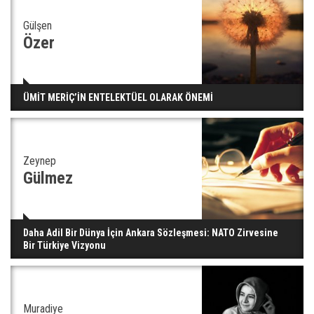
Gülşen
Ünlü türkücü Mahmut Tuncer estetik operasyon
geçirdi: Son hali gündem oldu
Özer
Yerli turist 229,7 milyar lira seyahat harcaması
ÜMİT MERİÇ’İN ENTELEKTÜEL OLARAK ÖNEMİ
yaptı
Zeynep
Gazze'deki Sağlık Bakanlığı duyurdu: Vahşetin
Gülmez
pençesinde 2 salgın vaka tespit edildi
Daha Adil Bir Dünya İçin Ankara Sözleşmesi: NATO Zirvesine
Bir Türkiye Vizyonu
Muradiye