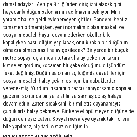
damat adayları, Avrupa Birliği’nden giriş izni alacak gibi
heyecanla düğün salonlarının açılmasını bekliyor. Milli
yaramız haline geldi evlenemeyen çiftler. Pandemi henüz
tamamen bitmemişken, yeni normalimiz olan maskeli ve
sosyal mesafeli hayat devam ederken okullar bile
kapalıyken nasıl düğün yapılacak, onu bırakın bir düğünün
olmazsa olmazı nasıl halay çekilecek? Bir yerde bir buçuk
metre sopayı uçlarından tutarak halay çeken birtakım
kimseler gördüm, kocaman bir şaka olduğunu düşündüm
fakat değilmiş. Düğün salonları açıldığında davetliler için
sosyal mesafeli halay çekilmesi için bu çubuklardan
verecekmiş. Yurdum insanını birazcık tanıyorsam o sopalar
gecenin sonunda bir yere atılır ve sarmaş dolaş halaya
devam edilir. Zaten sıcakkanlı bir milletiz dayanamayız
çubuklarla halay çekmeye. Bir kere el öpülmeyen düğüne de
düğün demeyiz zaten. Sosyal mesafeye uyarak takı töreni
bile yapılmaz, hiç tadı olmaz o düğünün.