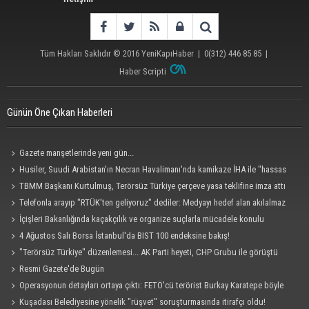
Tüm Hakları Saklıdır © 2016
YeniKapıHaber
|
0(312) 446 85 85
|
Haber Scripti
Günün Öne Çıkan Haberleri
Gazete manşetlerinde yeni gün...
Husiler, Suudi Arabistan'ın Necran Havalimanı'nda kamikaze İHA ile "hassas
bir hedefi" vurduklarını açıkladı
TBMM Başkanı Kurtulmuş, Terörsüz Türkiye çerçeve yasa teklifine imza attı
Telefonla arayıp "RTÜK'ten geliyoruz" dediler: Medyayı hedef alan akılalmaz
tuzak ifşa oldu
İçişleri Bakanlığında kaçakçılık ve organize suçlarla mücadele konulu
güvenlik toplantısı yapıldı
4 Ağustos Salı Borsa İstanbul'da BIST 100 endeksine bakış!
"Terörsüz Türkiye" düzenlemesi... AK Parti heyeti, CHP Grubu ile görüştü
Resmi Gazete'de Bugün
Operasyonun detayları ortaya çıktı: FETÖ'cü terörist Burkay Karatepe böyle
yakalandı!
Kuşadası Belediyesine yönelik "rüşvet" soruşturmasında itirafçı oldu!