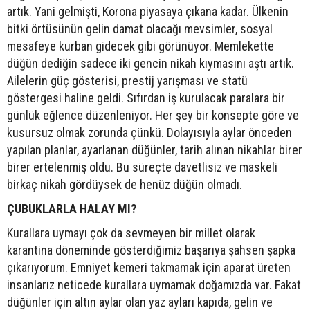
artık. Yani gelmişti, Korona piyasaya çıkana kadar. Ülkenin
bitki örtüsünün gelin damat olacağı mevsimler, sosyal
mesafeye kurban gidecek gibi görünüyor. Memlekette
düğün dediğin sadece iki gencin nikah kıymasını aştı artık.
Ailelerin güç gösterisi, prestij yarışması ve statü
göstergesi haline geldi. Sıfırdan iş kurulacak paralara bir
günlük eğlence düzenleniyor. Her şey bir konsepte göre ve
kusursuz olmak zorunda çünkü. Dolayısıyla aylar önceden
yapılan planlar, ayarlanan düğünler, tarih alınan nikahlar birer
birer ertelenmiş oldu. Bu süreçte davetlisiz ve maskeli
birkaç nikah gördüysek de henüz düğün olmadı.
ÇUBUKLARLA HALAY MI?
Kurallara uymayı çok da sevmeyen bir millet olarak
karantina döneminde gösterdiğimiz başarıya şahsen şapka
çıkarıyorum. Emniyet kemeri takmamak için aparat üreten
insanlarız neticede kurallara uymamak doğamızda var. Fakat
düğünler için altın aylar olan yaz ayları kapıda, gelin ve