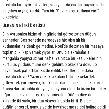
coşkulu kutluyorduk zaten, son yıllarda cadılar bayramında
da çıtayı arşa çıkardık. Tam bir “Sevim koş, kutlama var!”
ülkesiyiz.
ÜLKENİN BİTKİ ÖRTÜSÜ
Elin Avrupalısı bizim altın günlerini görse zaten düğün
zanneder. Beş senede neredeyse hiç abartılı bir
kutlamalarına denk gelmedim. Noel’de de zaten bir masaya
toplanıp iki kap yemek yiyorlar. Onu biz akrabalarla
mangalda yapıyoruz her hafta. Yalnızca bir kez ülkelerinin
kurtuluş yıl dönümüne denk geldim. Sokaklara dökülüp
havai fişek patlattılar. Bizde evlilik teklifleri bile daha
coşkulu oluyor! Yazın sokakta koloni halinde çekirdek
çitleyerek yürümeye çıksak onlardan daha kalabalık oluruz.
Fransızlar futbolda dünya şampiyonu oldu da bizim bir asker
uğurlamamız kadar çok sevinmediler. Düğün diye de
kilisede iki şarkı, bir dua okuyorlar, oldu bitti. Biz de
düğünler şeref, namus ve de haysiyet meselesi haline geldi