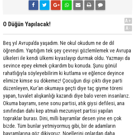
A+
O Düğün Yapılacak!
A-
Beş yıl Avrupa’da yaşadım. Ne okul okudum ne de dil
öğrendim. Yaptığım tek şey çevreyi gözlemlemek ve Avrupa
ülkeleri ile kendi ülkemi kıyaslayıp durmak oldu. Yazmayı da
sevince epey ekmek çıkardım bu konuda. Şunu gönül
rahatlığıyla söyleyebilirim ki kutlama ve eğlence deyince
elimize kimse su dökemez! Çocuğun dişi çıktı diye parti
düzenleyen, Kur’an okumaya geçti diye taç giyme töreni
yapan, tuvalet alışkanlığı kazandı diye balo veren insanlarız.
Okuma bayramı, sene sonu partisi, atık giysi defilesi, ana
sınıfından dahi kep atmalı mezuniyet partisi yapılan
topraklar burası. Dini, milli bayramlar desen yine en çok
bizde. Tüm bunlar yetmiyormuş gibi, bir de adamların
bayramlarına göz dikiyoruz. Noellerini onlardan daha