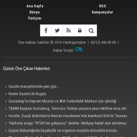
Ana Sayfa
RSS
Künye
Kampanyalar
İletişim
Tüm Hakları Saklıdır © 2016
YeniKapıHaber
|
0(312) 446 85 85
|
Haber Scripti
Günün Öne Çıkan Haberleri
Gazete manşetlerinde yeni gün...
Resmi Gazete'de Bugün
Gaziantep'te Deprem Müzesi ve Afet Farkındalık Merkezi için işbirliği
protokolü imzalandı
TBMM Başkanı Kurtulmuş, Terörsüz Türkiye çerçeve yasa teklifine imza attı
Husiler, Suudi Arabistan'ın Necran Havalimanı'nda kamikaze İHA ile "hassas
bir hedefi" vurduklarını açıkladı
Telefonla arayıp "RTÜK'ten geliyoruz" dediler: Medyayı hedef alan akılalmaz
tuzak ifşa oldu
İçişleri Bakanlığında kaçakçılık ve organize suçlarla mücadele konulu