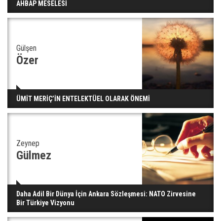
AHBAP MESELESİ
insanları hayata döndürecek keşif
Gülşen
Ünlü türkücü Mahmut Tuncer estetik operasyon
geçirdi: Son hali gündem oldu
Özer
Yerli turist 229,7 milyar lira seyahat harcaması
ÜMİT MERİÇ’İN ENTELEKTÜEL OLARAK ÖNEMİ
yaptı
Zeynep
Gazze'deki Sağlık Bakanlığı duyurdu: Vahşetin
Gülmez
pençesinde 2 salgın vaka tespit edildi
Daha Adil Bir Dünya İçin Ankara Sözleşmesi: NATO Zirvesine
Bir Türkiye Vizyonu