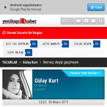
Android uygulamamız
Yükle
Google Play'de mevcut
i
Resmi Gazete'de Bugün
BIST 100
13779.39
0%
ALTIN
6659.71
0%
DOLAR
47.679
0%
EURO
55.126
0%
Norveç deyip geçmeyin
YAZARLAR
Gülay Kurt
Yazarın Tüm Yazıları >
Gülay Kurt
Dr. Mimar
E-posta:
06 Mayıs 2019
13:57