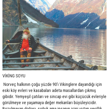
VİKİNG SOYU
Norveç halkının çoğu yüzde 90’ı Vikinglere dayandığı için
eski köy evleri ve kasabaları adeta masallardan çıkmış
gibidir. Yemyeşil çatıları ve sincap evi gibi küçücük evleriyle
görülmeye ve yaşamaya değer mekanları büyüleyicidir.
Bozulmayan doğası, soğuk ama insanın içini ısıtan yeşillik