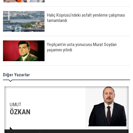
Haliç Köprüsü'ndeki asfalt yenileme çalışması
tamamlandı
Yeşilçam'ın usta yonucusu Murat Soydan
yaşamını yitirdi
Meral Akşener ile Müsavat Dervişoğlu cenazede
Diğer Yazarlar
görüntülendi
29 Mayıs okullar tatil mi?
UMUT
ÖZKAN
Bilim kurgu gerçekleşiyor... Dondurulmuş