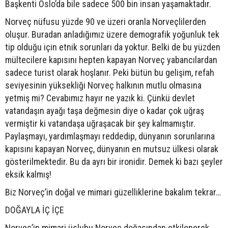
Başkenti Oslo’da bile sadece 500 bin insan yaşamaktadır.
Norveç nüfusu yüzde 90 ve üzeri oranla Norveçlilerden
oluşur. Buradan anladığımız üzere demografik yoğunluk tek
tip olduğu için etnik sorunları da yoktur. Belki de bu yüzden
mültecilere kapısını hepten kapayan Norveç yabancılardan
sadece turist olarak hoşlanır. Peki bütün bu gelişim, refah
seviyesinin yüksekliği Norveç halkının mutlu olmasına
yetmiş mi? Cevabımız hayır ne yazık ki. Çünkü devlet
vatandaşın ayağı taşa değmesin diye o kadar çok uğraş
vermiştir ki vatandaşa uğraşacak bir şey kalmamıştır.
Paylaşmayı, yardımlaşmayı reddedip, dünyanın sorunlarına
kapısını kapayan Norveç, dünyanın en mutsuz ülkesi olarak
gösterilmektedir. Bu da ayrı bir ironidir. Demek ki bazı şeyler
eksik kalmış!
Biz Norveç’in doğal ve mimari güzelliklerine bakalım tekrar…
DOĞAYLA İÇ İÇE
Norveç’in mimari üslubu Norveç doğasından etkilenerek