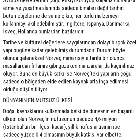
Avrupa devletlerinin çoğu eskiyi koruyup kollama muhafaza
etme ve yaşatma alanında sadece binaları değil tarihin
bütün objelerine de sahip çıkıp, her türlü malzemeyi
kullanmayı akıl edebilmiştir. İngiltere, İspanya, Danimarka,
İsveç, Hollanda bunlardan bazılarıdır.
Tarihe ve kültürel değerlere saygılarından dolayı birçok özel
yapı bugüne kadar gelebilmiş durumdadır. Durum böyle
olunca geleneksel Norveç mimarisiyle tarihi bir olunca
masallardan fırlamış gibi gözüken manzaralar da kaçınılmaz
oluyor. Buna en büyük katkı ise Norveç’teki yapıların çoğu
sadece o bölgeden elde edilen kaynaklarla inşa edilmesi
olduğu düşünülüyor.
DÜNYANIN EN MUTSUZ ÜLKESİ
Doğal kaynaklarını kullanmada belki de dünyanın en başarılı
ülkesi olan Norveç’in nüfusunun sadece 4,6 milyon
(İstanbul’un bir ilçesi kadar), yıllık nüfus artışının ise
sadece yüzde 0,4 olmasının büyük katkısı var elbette.