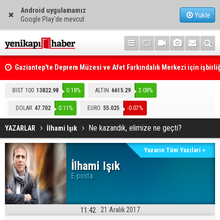
Android uygulamamız
Yükle
Google Play'de mevcut
Gaziantep'te Deprem Müzesi ve Afet Farkındalık Merkezi için işbirliğ
protokolü imzalandı
Resmi Gazete'de Bugün
BIST 100
13822.98
0.18%
ALTIN
6615.29
2.08%
DOLAR
47.702
0.11%
EURO
55.025
-0.07%
Ne kazandık, elimize ne geçti?
YAZARLAR
İlhami Işık
Yazarın Tüm Yazıları >
İlhami Işık
E-posta:
21 Aralık 2017
11:42