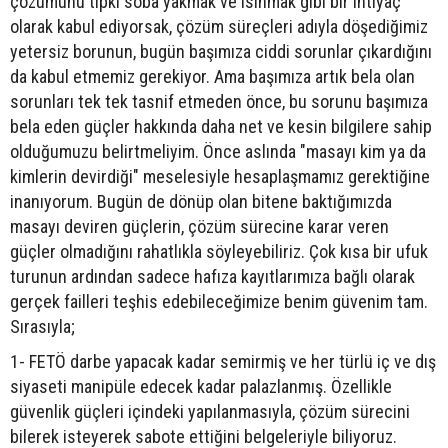
çözümünü tıpkı soba yakmak ve ısınmak gibi bir ihtiyaç
olarak kabul ediyorsak, çözüm süreçleri adıyla döşediğimiz
yetersiz borunun, bugün başımıza ciddi sorunlar çıkardığını
da kabul etmemiz gerekiyor. Ama başımıza artık bela olan
sorunları tek tek tasnif etmeden önce, bu sorunu başımıza
bela eden güçler hakkında daha net ve kesin bilgilere sahip
olduğumuzu belirtmeliyim. Önce aslında "masayı kim ya da
kimlerin devirdiği" meselesiyle hesaplaşmamız gerektiğine
inanıyorum. Bugün de dönüp olan bitene baktığımızda
masayı deviren güçlerin, çözüm sürecine karar veren
güçler olmadığını rahatlıkla söyleyebiliriz. Çok kısa bir ufuk
turunun ardından sadece hafıza kayıtlarımıza bağlı olarak
gerçek failleri teşhis edebileceğimize benim güvenim tam.
Sırasıyla;
1- FETÖ darbe yapacak kadar semirmiş ve her türlü iç ve dış
siyaseti manipüle edecek kadar palazlanmış. Özellikle
güvenlik güçleri içindeki yapılanmasıyla, çözüm sürecini
bilerek isteyerek sabote ettiğini belgeleriyle biliyoruz.