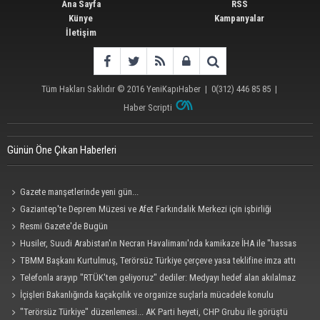
Ana Sayfa
RSS
Künye
Kampanyalar
İletişim
Tüm Hakları Saklıdır © 2016
YeniKapıHaber
|
0(312) 446 85 85
|
Haber Scripti
Günün Öne Çıkan Haberleri
Gazete manşetlerinde yeni gün...
Gaziantep'te Deprem Müzesi ve Afet Farkındalık Merkezi için işbirliği
protokolü imzalandı
Resmi Gazete'de Bugün
Husiler, Suudi Arabistan'ın Necran Havalimanı'nda kamikaze İHA ile "hassas
bir hedefi" vurduklarını açıkladı
TBMM Başkanı Kurtulmuş, Terörsüz Türkiye çerçeve yasa teklifine imza attı
Telefonla arayıp "RTÜK'ten geliyoruz" dediler: Medyayı hedef alan akılalmaz
tuzak ifşa oldu
İçişleri Bakanlığında kaçakçılık ve organize suçlarla mücadele konulu
güvenlik toplantısı yapıldı
"Terörsüz Türkiye" düzenlemesi... AK Parti heyeti, CHP Grubu ile görüştü