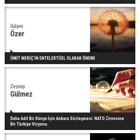
insanları hayata döndürecek keşif
Gülşen
Ünlü türkücü Mahmut Tuncer estetik operasyon
geçirdi: Son hali gündem oldu
Özer
Yerli turist 229,7 milyar lira seyahat harcaması
ÜMİT MERİÇ’İN ENTELEKTÜEL OLARAK ÖNEMİ
yaptı
Zeynep
Gazze'deki Sağlık Bakanlığı duyurdu: Vahşetin
Gülmez
pençesinde 2 salgın vaka tespit edildi
Daha Adil Bir Dünya İçin Ankara Sözleşmesi: NATO Zirvesine
Bir Türkiye Vizyonu