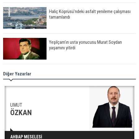
Haliç Köprüsü'ndeki asfalt yenileme çalışması
tamamlandı
Yeşilçam'ın usta yonucusu Murat Soydan
yaşamını yitirdi
Meral Akşener ile Müsavat Dervişoğlu cenazede
Diğer Yazarlar
görüntülendi
29 Mayıs okullar tatil mi?
UMUT
ÖZKAN
Bilim kurgu gerçekleşiyor... Dondurulmuş
AHBAP MESELESİ