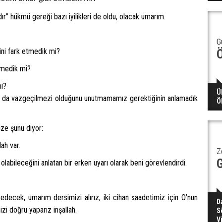
dır” hükmü gereği bazı iyilikleri de oldu, olacak umarım.
G
rini fark etmedik mi?
tmedik mi?
mi?
Ü
ın da vazgeçilmezi olduğunu unutmamamız gerektiğinin anlamadık
Ö
ze şunu diyor:
ah var.
Z
r olabileceğini anlatan bir erken uyarı olarak beni görevlendirdi.
ecek, umarım dersimizi alırız, iki cihan saadetimiz için O’nun
D
izi doğru yaparız inşallah.
S
V