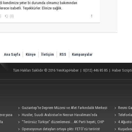
i kendimize yeter bi durumda olmamız bakımından
derece isabetli. Teşekkürler. Elinize sağlık.
)
(0)
Ana Sayfa
Künye
İletişim
RSS
Kampanyalar
Tüm Hakları Saklıdır © 2016
YeniKapıHaber
|
0(312) 446 85 85
|
Haber Scripti
Gaziantep'te Deprem Müzesi ve Afet Farkındalık Merkezi
Resmi Ga
eve yasa
için işbirliği protokolü imzalandı
Husiler, Suudi Arabistan'ın Necran Havalimanı'nda
Telefonla
rla
kamikaze İHA ile "hassas bir hedefi" vurduklarını açıkladı
"Terörsüz Türkiye" düzenlemesi... AK Parti heyeti, CHP
hedef alan a
4 Ağusto
Grubu ile görüştü
Operasyonun detayları ortaya çıktı: FETÖ'cü terörist
bakış!
Kuşadası