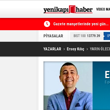
VİDEO M
BİLİM-T
Gazete manşetlerinde yeni gün...
PİYASALAR
BIST 100
13779.39
0
YAZARLAR
Ersoy Kılıç
YARIN ÖLECE
E
E-p