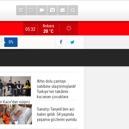
Ankara
TBMM Başkanı Kurtulmuş, Terörsüz Türkiye çerçeve yasa
05:32
20 °C
0%
Altın dolu çantayı
sahibine ulaştırmışlardı!
Türkiye'nin takdirini
kazanan çocuklara
n Kacır'dan sürpriz
Sanatçı Tanyeli'den acı
haber geldi: 54 yaşında
yaşama gözlerini yumdu