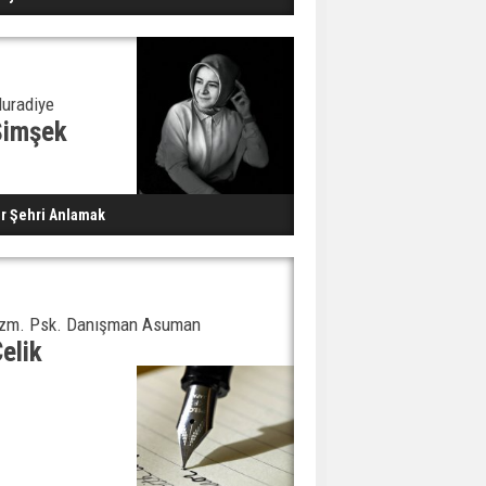
uradiye
Şimşek
ir Şehri Anlamak
zm. Psk. Danışman Asuman
elik