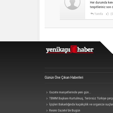
Her durumda kend
tespitleriniz son 
Yanıtla
(0
Günün Öne Çıkan Haberleri
Gazete manşetlerinde yeni gün...
TBMM Başkanı Kurtulmuş, Terörsüz Türkiye çerç
teklifine imza attı
İçişleri Bakanlığında kaçakçılık ve organize suçla
mücadele konulu güvenlik toplantısı yapıldı
Resmi Gazete'de Bugün