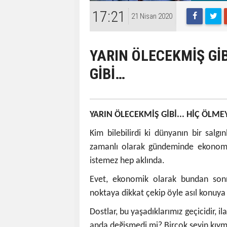
17:21
21 Nisan 2020
YARIN ÖLECEKMİŞ GİB
GİBİ…
YARIN ÖLECEKMİŞ GİBİ... HİÇ ÖLM
Kim bilebilirdi ki dünyanın bir salg
zamanlı olarak gündeminde ekonomi
istemez hep aklında.
Evet, ekonomik olarak bundan son
noktaya dikkat çekip öyle asıl konuya
Dostlar, bu yaşadıklarımız geçicidir, i
anda değişmedi mi? Birçok şeyin kıyme