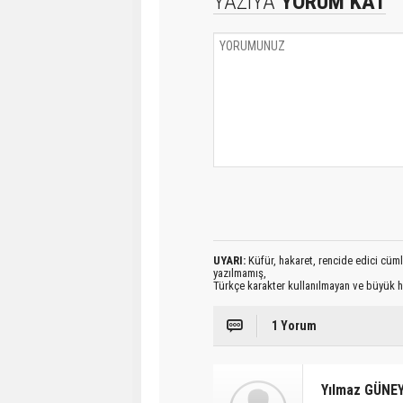
YAZIYA
YORUM KAT
UYARI:
Küfür, hakaret, rencide edici cümlel
yazılmamış,
Türkçe karakter kullanılmayan ve büyük h
1 Yorum
Yılmaz GÜNE