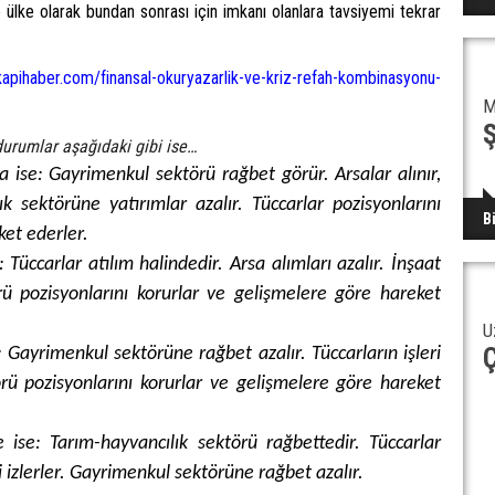
 ülke olarak bundan sonrası için imkanı olanlara tavsiyemi tekrar
ikapihaber.com/finansal-okuryazarlik-ve-kriz-refah-kombinasyonu-
M
urumlar aşağıdaki gibi ise…
 ise: Gayrimenkul sektörü rağbet görür. Arsalar alınır,
lık sektörüne yatırımlar azalır. Tüccarlar pozisyonlarını
B
ket ederler.
 Tüccarlar atılım halindedir. Arsa alımları azalır. İnşaat
örü pozisyonlarını korurlar ve gelişmelere göre hareket
U
Ç
: Gayrimenkul sektörüne rağbet azalır. Tüccarların işleri
örü pozisyonlarını korurlar ve gelişmelere göre hareket
 ise: Tarım-hayvancılık sektörü rağbettedir. Tüccarlar
i izlerler. Gayrimenkul sektörüne rağbet azalır.