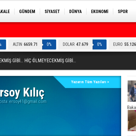
AKALE
GÜNDEM
SİYASET
DÜNYA
EKONOMİ
SPOR
EKNOLOJİ
EĞİTİM
GENEL
%
ALTIN
6659.71
0%
DOLAR
47.679
0%
EURO
55.126
KMİŞ GİBİ... HİÇ ÖLMEYECEKMİŞ GİBİ…
Yazarın Tüm Yazıları >
rsoy Kılıç
osta:
ersoy41@gmail.com
Baka