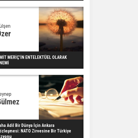
Dondurulmuş insanları
hayata döndürecek keşif
Ünlü türkücü Mahmut
ülşen
Tuncer estetik
Özer
operasyon geçirdi: Son
hali gündem oldu
Yerli turist 229,7 milyar
MİT MERİÇ’İN ENTELEKTÜEL OLARAK
lira seyahat harcaması
NEMİ
yaptı
Gazze'deki Sağlık
Bakanlığı duyurdu:
eynep
Vahşetin pençesinde 2
Gülmez
salgın vaka tespit edildi
aha Adil Bir Dünya İçin Ankara
özleşmesi: NATO Zirvesine Bir Türkiye
izyonu