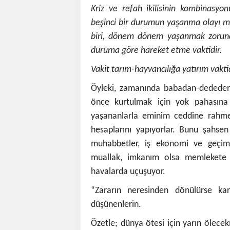
Kriz ve refah ikilisinin kombinasyo
beşinci bir durumun yaşanma olayı m
biri, dönem dönem yaşanmak zorund
duruma göre hareket etme vaktidir.
Vakit tarım-hayvancılığa yatırım vaktid
Öyleki, zamanında babadan-dededen 
önce kurtulmak için yok pahasına 
yaşananlarla eminim ceddine rahme
hesaplarını yapıyorlar. Bunu şahse
muhabbetler, iş ekonomi ve geçime
muallak, imkanım olsa memlekete d
havalarda uçuşuyor.
“Zararın neresinden dönülürse ka
düşünenlerin.
Özetle; dünya ötesi için yarın ölece