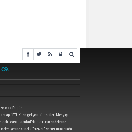
zete'de Bugün
 arayıp "RTÜK'ten geliyoruz" dediler: Medyayı
kılalmaz tuzak ifşa oldu
s Salı Borsa İstanbul'da BIST 100 endeksine
 Belediyesine yönelik "rüşvet" soruşturmasında