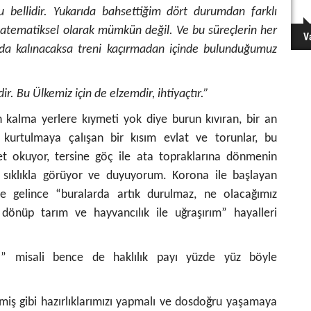
nu bellidir. Yukarıda bahsettiğim dört durumdan farklı
atematiksel olarak mümkün değil. Ve bu süreçlerin her
V
a kalınacaksa treni kaçırmadan içinde bulunduğumuz
ir. Bu Ülkemiz için de elzemdir, ihtiyaçtır.”
kalma yerlere kıymeti yok diye burun kıvıran, bir an
kurtulmaya çalışan bir kısım evlat ve torunlar, bu
t okuyor, tersine göç ile ata topraklarına dönmenin
n sıklıkla görüyor ve duyuyorum. Korona ile başlayan
 gelince “buralarda artık durulmaz, ne olacağımız
önüp tarım ve hayvancılık ile uğraşırım” hayalleri
r” misali bence de haklılık payı yüzde yüz böyle
kmiş gibi hazırlıklarımızı yapmalı ve dosdoğru yaşamaya