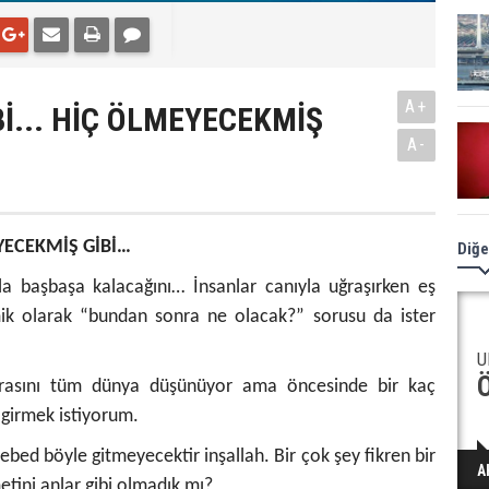
A+
İ... HİÇ ÖLMEYECEKMİŞ
A-
EYECEKMİŞ GİBİ…
Diğe
ınla başbaşa kalacağını… İnsanlar canıyla uğraşırken eş
k olarak “bundan sonra ne olacak?” sorusu da ister
U
rasını tüm dünya düşünüyor ama öncesinde bir kaç
 girmek istiyorum.
laebed böyle gitmeyecektir inşallah. Bir çok şey fikren bir
A
tini anlar gibi olmadık mı?