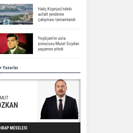
Haliç Köprüsü'ndeki
asfalt yenileme
çalışması tamamlandı
Yeşilçam'ın usta
yonucusu Murat Soydan
yaşamını yitirdi
r Yazarlar
Meral Akşener ile
Müsavat Dervişoğlu
cenazede görüntülendi
29 Mayıs okullar tatil mi?
MUT
ÖZKAN
Bilim kurgu
HBAP MESELESİ
gerçekleşiyor...