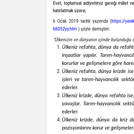
Evet, toplumsal aidiyetimiz gereği millet ve
hatırlatmak üzere;
6 Ocak 2019 tarihli yazımda (
https://yen
66052yy.htm
) şöyle demiştim:
“Ülkenizin ve dünyanın içinde bulunduğu d
Ülkeniz refahta, dünya da refahta
inşaatlar yapılır. Tarım-hayvancı
korurlar ve gelişmelere göre hare
Ülkeniz refahta, dünya krizde ise:
işleri ve tarım-hayvancılık sekt
ederler.
Ülkeniz krizde, dünya refahta ise
yavaşlar. Tarım-hayvancılık sekt
ederler.
Ülkeniz krizde, dünya da kriz de
pozisyonlarını korur ve gelişmeler