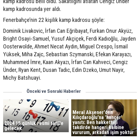
kamp kadrosu belli oldu. Sakatlığını atlatan Cengiz Ünder
kamp kadrosunda yer aldı.
Fenerbahçe’nin 22 kişilik kamp kadrosu şöyle:
Dominik Livakovic, İrfan Can Eğribayat, Furkan Onur Akyüz,
Bright Osayi-Samuel, Yusuf Akçiçek, Ferdi Kadıoğlu, Jayden
Oosterwolde, Ahmet Necat Aydın, Miguel Crespo, İsmail
Yüksek, Miha Zajc, Sebastian Szymanski, Efekan Karayazı,
Muhammed İmre, Kaan Akyazı, İrfan Can Kahveci, Cengiz
Ünder, Ryan Kent, Dusan Tadic, Edin Dzeko, Umut Nayir,
Michy Batshuayi.
Önceki ve Sonraki Haberler
Meral Akşener'den
Kılıçdaroğlu'na 'hançer'
yanıtı: Ben hakkettiği
2024 15 günlük resmi tatille
takdirde hançeri kalbine
gelecek
vururum, arkadan işim yoktur