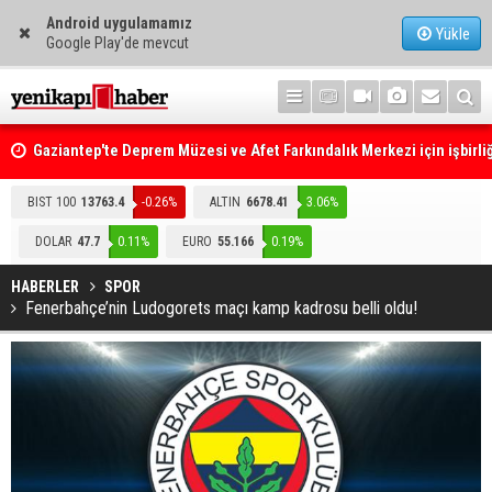
Android uygulamamız
Yükle
Google Play'de mevcut
Gaziantep'te Deprem Müzesi ve Afet Farkındalık Merkezi için işbirliğ
protokolü imzalandı
Resmi Gazete'de Bugün
BIST 100
13763.4
-0.26%
ALTIN
6678.41
3.06%
DOLAR
47.7
0.11%
EURO
55.166
0.19%
HABERLER
SPOR
Fenerbahçe’nin Ludogorets maçı kamp kadrosu belli oldu!