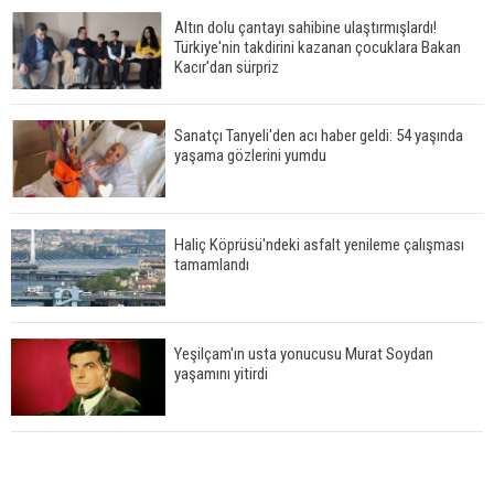
Altın dolu çantayı sahibine ulaştırmışlardı!
Türkiye'nin takdirini kazanan çocuklara Bakan
Kacır'dan sürpriz
Sanatçı Tanyeli'den acı haber geldi: 54 yaşında
yaşama gözlerini yumdu
Haliç Köprüsü'ndeki asfalt yenileme çalışması
tamamlandı
Yeşilçam'ın usta yonucusu Murat Soydan
yaşamını yitirdi
Meral Akşener ile Müsavat Dervişoğlu cenazede
görüntülendi