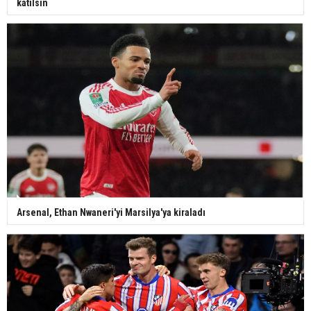
katılsın
Arsenal, Ethan Nwaneri'yi Marsilya'ya kiraladı