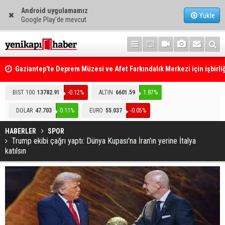
Android uygulamamız
Yükle
Google Play'de mevcut
Gaziantep'te Deprem Müzesi ve Afet Farkındalık Merkezi için işbirliğ
protokolü imzalandı
Resmi Gazete'de Bugün
BIST 100
13782.91
-0.12%
ALTIN
6601.59
1.87%
DOLAR
47.703
0.11%
EURO
55.037
-0.05%
HABERLER
SPOR
Trump ekibi çağrı yaptı: Dünya Kupası'na İran'ın yerine İtalya
katılsın