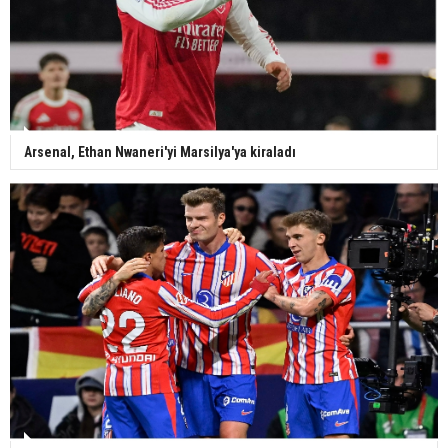
Arsenal, Ethan Nwaneri'yi Marsilya'ya kiraladı