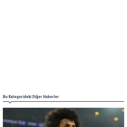
Bilim kurgu gerçekleşiyor... Dondurulmuş
insanları hayata döndürecek keşif
Ünlü türkücü Mahmut Tuncer estetik operasyon
geçirdi: Son hali gündem oldu
Yerli turist 229,7 milyar lira seyahat harcaması
yaptı
Gazze'deki Sağlık Bakanlığı duyurdu: Vahşetin
pençesinde 2 salgın vaka tespit edildi
Bu Kategorideki Diğer Haberler