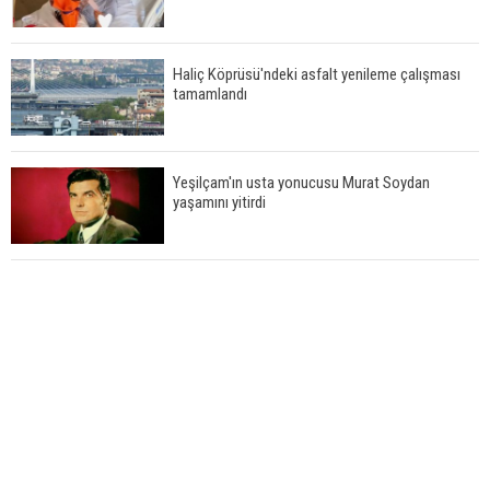
Haliç Köprüsü'ndeki asfalt yenileme çalışması
tamamlandı
Yeşilçam'ın usta yonucusu Murat Soydan
yaşamını yitirdi
Meral Akşener ile Müsavat Dervişoğlu cenazede
görüntülendi
29 Mayıs okullar tatil mi?