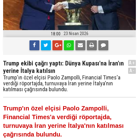
23 Nisan 2026
18:00
Trump ekibi çağrı yaptı: Dünya Kupası'na İran'ın
A+
yerine İtalya katılsın
A-
Trump'ın özel elçisi Paolo Zampolli, Financial Times'a
verdiği röportajda, turnuvaya İran yerine İtalya'nın
katılması çağrısında bulundu.
Trump'ın özel elçisi Paolo Zampolli,
Financial Times'a verdiği röportajda,
turnuvaya İran yerine İtalya'nın katılması
çağrısında bulundu.