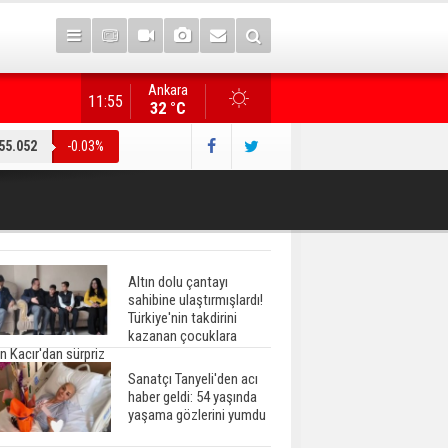
Ankara
Gazete manşetlerinde yeni gün...
11:55
32 °C
55.052
-0.03%
Altın dolu çantayı
sahibine ulaştırmışlardı!
Türkiye'nin takdirini
kazanan çocuklara
n Kacır'dan sürpriz
Sanatçı Tanyeli'den acı
haber geldi: 54 yaşında
yaşama gözlerini yumdu