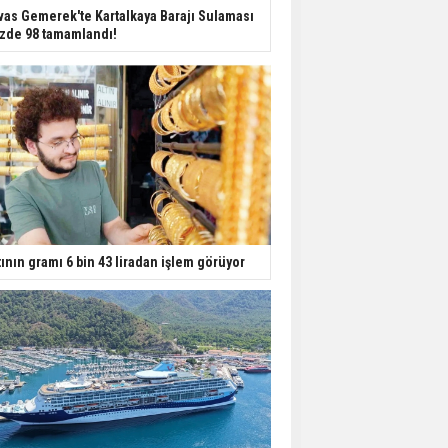
Dondurulmuş insanları
vas Gemerek'te Kartalkaya Barajı Sulaması
hayata döndürecek keşif
zde 98 tamamlandı!
Ünlü türkücü Mahmut
Tuncer estetik
operasyon geçirdi: Son
hali gündem oldu
Yerli turist 229,7 milyar
lira seyahat harcaması
yaptı
tının gramı 6 bin 43 liradan işlem görüyor
Gazze'deki Sağlık
Bakanlığı duyurdu:
Vahşetin pençesinde 2
salgın vaka tespit edildi