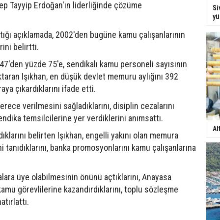
ep Tayyip Erdoğan'ın liderliğinde çözüme
Si
yü
tığı açıklamada, 2002'den bugüne kamu çalışanlarının
ni belirtti.
7'den yüzde 75'e, sendikalı kamu personeli sayısının
ktaran Işıkhan, en düşük devlet memuru aylığını 392
raya çıkardıklarını ifade etti.
erece verilmesini sağladıklarını, disiplin cezalarını
sendika temsilcilerine yer verdiklerini anımsattı.
Al
dıklarını belirten Işıkhan, engelli yakını olan memura
izni tanıdıklarını, banka promosyonlarını kamu çalışanlarına
lara üye olabilmesinin önünü açtıklarını, Anayasa
kamu görevlilerine kazandırdıklarını, toplu sözleşme
tırlattı.