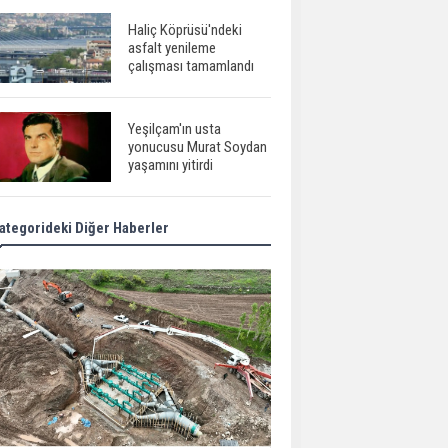
Haliç Köprüsü'ndeki
asfalt yenileme
çalışması tamamlandı
Yeşilçam'ın usta
yonucusu Murat Soydan
yaşamını yitirdi
ategorideki Diğer Haberler
Meral Akşener ile
Müsavat Dervişoğlu
cenazede görüntülendi
29 Mayıs okullar tatil mi?
Bilim kurgu
gerçekleşiyor...