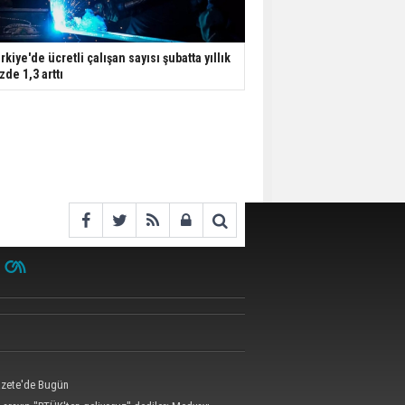
rkiye'de ücretli çalışan sayısı şubatta yıllık
zde 1,3 arttı
zete'de Bugün