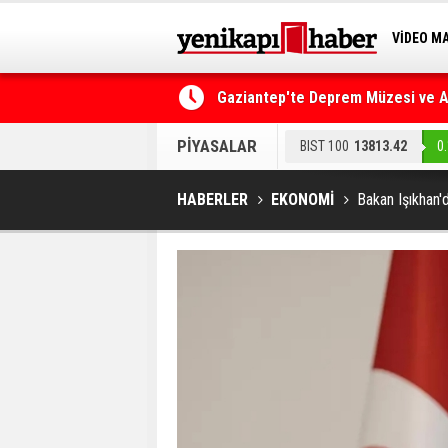
VİDEO M
BİLİM-T
Gaziantep'te Deprem Müzesi ve Afe
Resmi Gazete'de Bugün
PİYASALAR
BIST 100
13813.42
0
HABERLER
EKONOMİ
Bakan Işıkhan'd