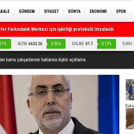
AKALE
GÜNDEM
SİYASET
DÜNYA
EKONOMİ
SPOR
EKNOLOJİ
EĞİTİM
GENEL
t Farkındalık Merkezi için işbirliği protokolü imzalandı
.11%
ALTIN
6633.26
2.36%
DOLAR
47.7
0.12%
EURO
an kamu çalışanlarının haklarına ilişkin açıklama
Baka