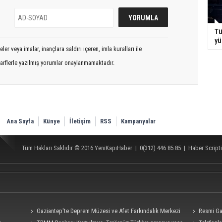
Tü
yü
er veya imalar, inançlara saldırı içeren, imla kuralları ile
arflerle yazılmış yorumlar onaylanmamaktadır.
Ana Sayfa
Künye
İletişim
RSS
Kampanyalar
Tüm Hakları Saklıdır © 2016
YeniKapıHaber
|
0(312) 446 85 85
|
Haber Scripti
Gaziantep'te Deprem Müzesi ve Afet Farkındalık Merkezi
Resmi Ga