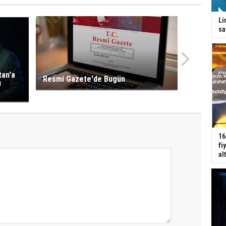
Li
sa
tan'a
Resmi Gazete'de Bugün
ı
16
fi
al