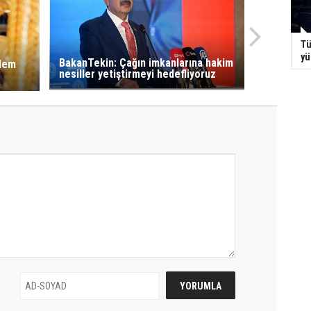
Tü
yü
BakanTekin: Çağın imkanlarına hakim
şlem
nesiller yetiştirmeyi hedefliyoruz