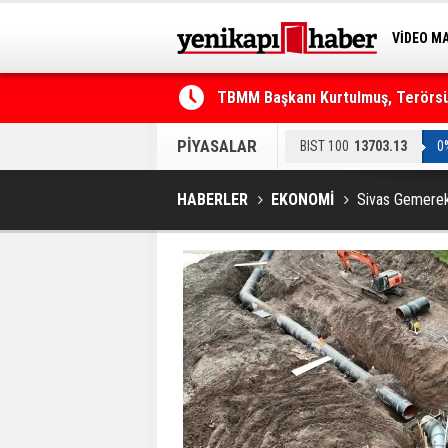
VİDEO M
BİLİM-T
TBMM Başkanı Kurtulmuş, Terörsüz
Telefonla arayıp "RTÜK'ten geliyo
PİYASALAR
BIST 100
13703.13
0
HABERLER
EKONOMİ
Sivas Gemerek