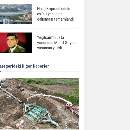
Haliç Köprüsü'ndeki
asfalt yenileme
çalışması tamamlandı
Yeşilçam'ın usta
yonucusu Murat Soydan
yaşamını yitirdi
ategorideki Diğer Haberler
Meral Akşener ile
Müsavat Dervişoğlu
cenazede görüntülendi
29 Mayıs okullar tatil mi?
Bilim kurgu
gerçekleşiyor...