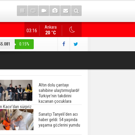
Ankara
"Terörsüz Türkiye" düzenlemesi... AK Parti heyeti, CHP
03:16
20 °C
55.081
0.15%
Altın dolu çantayı
sahibine ulaştırmışlardı!
Türkiye'nin takdirini
kazanan çocuklara
n Kacır'dan sürpriz
Sanatçı Tanyeli'den acı
haber geldi: 54 yaşında
yaşama gözlerini yumdu