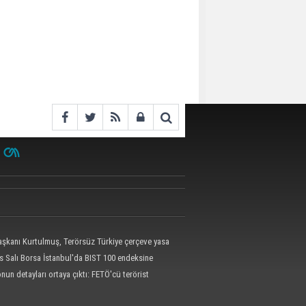
kanı Kurtulmuş, Terörsüz Türkiye çerçeve yasa
 attı
s Salı Borsa İstanbul'da BIST 100 endeksine
un detayları ortaya çıktı: FETÖ'cü terörist
epe böyle yakalandı!