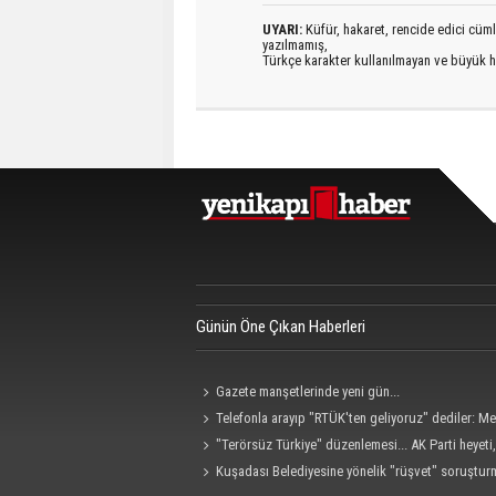
UYARI:
Küfür, hakaret, rencide edici cümlel
yazılmamış,
Türkçe karakter kullanılmayan ve büyük h
Günün Öne Çıkan Haberleri
Gazete manşetlerinde yeni gün...
Telefonla arayıp "RTÜK'ten geliyoruz" dediler: M
hedef alan akılalmaz tuzak ifşa oldu
"Terörsüz Türkiye" düzenlemesi... AK Parti heyet
Grubu ile görüştü
Kuşadası Belediyesine yönelik "rüşvet" soruştu