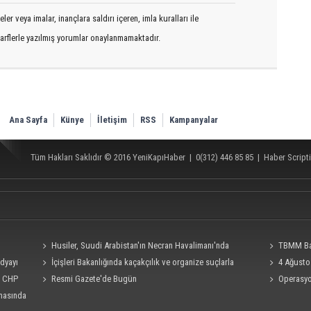
er veya imalar, inançlara saldırı içeren, imla kuralları ile
arflerle yazılmış yorumlar onaylanmamaktadır.
Ana Sayfa
Künye
İletişim
RSS
Kampanyalar
Tüm Hakları Saklıdır © 2016
YeniKapıHaber
|
0(312) 446 85 85
|
Haber Scripti
Husiler, Suudi Arabistan'ın Necran Havalimanı'nda
TBMM Baş
edyayı
kamikaze İHA ile "hassas bir hedefi" vurduklarını açıkladı
İçişleri Bakanlığında kaçakçılık ve organize suçlarla
teklifine imza
4 Ağusto
i, CHP
mücadele konulu güvenlik toplantısı yapıldı
Resmi Gazete'de Bugün
bakış!
Operasyon
rmasında
Burkay Karat