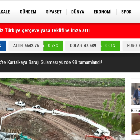
AKALE
GÜNDEM
SİYASET
DÜNYA
EKONOMİ
SPOR
EKNOLOJİ
EĞİTİM
GENEL
 Türkiye çerçeve yasa teklifine imza attı
ruz" dediler: Medyayı hedef alan akılalmaz tuzak ifşa oldu
%
ALTIN
6542.75
0.78%
DOLAR
47.589
0.01%
EURO
'te Kartalkaya Barajı Sulaması yüzde 98 tamamlandı!
Baka