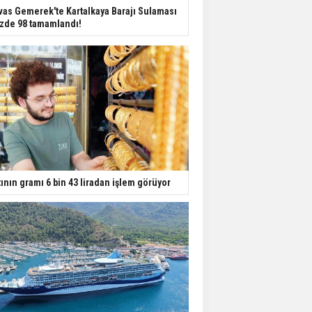
Dondurulmuş insanları
vas Gemerek'te Kartalkaya Barajı Sulaması
hayata döndürecek keşif
zde 98 tamamlandı!
Ünlü türkücü Mahmut
Tuncer estetik
operasyon geçirdi: Son
hali gündem oldu
Yerli turist 229,7 milyar
lira seyahat harcaması
yaptı
tının gramı 6 bin 43 liradan işlem görüyor
Gazze'deki Sağlık
Bakanlığı duyurdu:
Vahşetin pençesinde 2
salgın vaka tespit edildi