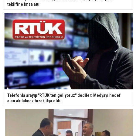
teklifine imza attı
Yerli turist 229,7 milyar lira seyahat harcaması
yaptı
Gazze'deki Sağlık Bakanlığı duyurdu: Vahşetin
pençesinde 2 salgın vaka tespit edildi
Telefonla arayıp "RTÜK'ten geliyoruz" dediler: Medyayı hedef
alan akılalmaz tuzak ifşa oldu