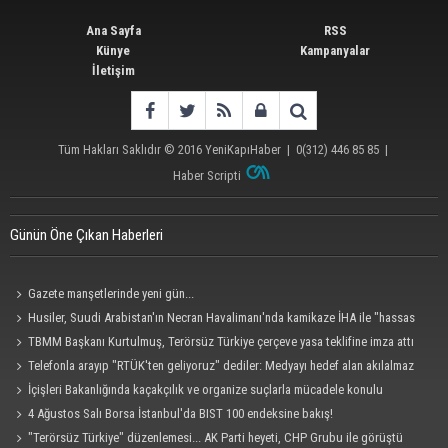
Ana Sayfa
RSS
Künye
Kampanyalar
İletişim
Tüm Hakları Saklıdır © 2016
YeniKapıHaber
|
0(312) 446 85 85
|
Haber Scripti
Günün Öne Çıkan Haberleri
Gazete manşetlerinde yeni gün...
Husiler, Suudi Arabistan'ın Necran Havalimanı'nda kamikaze İHA ile "hassas
bir hedefi" vurduklarını açıkladı
TBMM Başkanı Kurtulmuş, Terörsüz Türkiye çerçeve yasa teklifine imza attı
Telefonla arayıp "RTÜK'ten geliyoruz" dediler: Medyayı hedef alan akılalmaz
tuzak ifşa oldu
İçişleri Bakanlığında kaçakçılık ve organize suçlarla mücadele konulu
güvenlik toplantısı yapıldı
4 Ağustos Salı Borsa İstanbul'da BIST 100 endeksine bakış!
"Terörsüz Türkiye" düzenlemesi... AK Parti heyeti, CHP Grubu ile görüştü