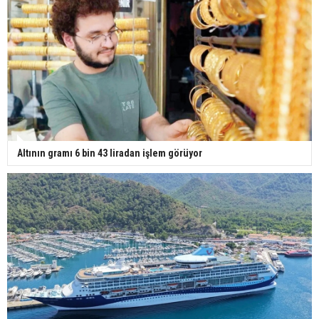
Gazze'deki Sağlık Bakanlığı duyurdu: Vahşetin
pençesinde 2 salgın vaka tespit edildi
Altının gramı 6 bin 43 liradan işlem görüyor