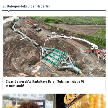
Meral Akşener ile Müsavat Dervişoğlu cenazede
Bu Kategorideki Diğer Haberler
görüntülendi
29 Mayıs okullar tatil mi?
Bilim kurgu gerçekleşiyor... Dondurulmuş
insanları hayata döndürecek keşif
Ünlü türkücü Mahmut Tuncer estetik operasyon
geçirdi: Son hali gündem oldu
Sivas Gemerek'te Kartalkaya Barajı Sulaması yüzde 98
tamamlandı!
Yerli turist 229,7 milyar lira seyahat harcaması
yaptı