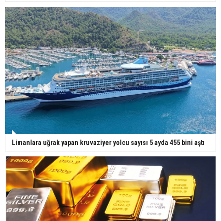
Limanlara uğrak yapan kruvaziyer yolcu sayısı 5 ayda 455 bini aştı