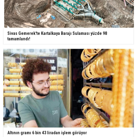
insanları hayata döndürecek keşif
Ünlü türkücü Mahmut Tuncer estetik operasyon
geçirdi: Son hali gündem oldu
Sivas Gemerek'te Kartalkaya Barajı Sulaması yüzde 98
tamamlandı!
Yerli turist 229,7 milyar lira seyahat harcaması
yaptı
Gazze'deki Sağlık Bakanlığı duyurdu: Vahşetin
pençesinde 2 salgın vaka tespit edildi
Altının gramı 6 bin 43 liradan işlem görüyor