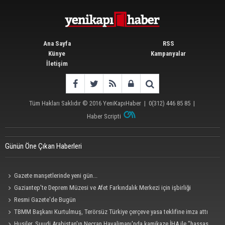
Ana Sayfa
RSS
Künye
Kampanyalar
İletişim
Tüm Hakları Saklıdır © 2016
YeniKapıHaber
|
0(312) 446 85 85
|
Haber Scripti
Günün Öne Çıkan Haberleri
Gazete manşetlerinde yeni gün...
Gaziantep'te Deprem Müzesi ve Afet Farkındalık Merkezi için işbirliği
protokolü imzalandı
Resmi Gazete'de Bugün
TBMM Başkanı Kurtulmuş, Terörsüz Türkiye çerçeve yasa teklifine imza attı
Husiler, Suudi Arabistan'ın Necran Havalimanı'nda kamikaze İHA ile "hassas