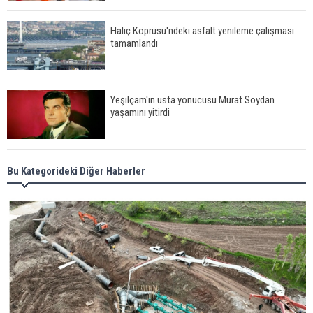
Haliç Köprüsü'ndeki asfalt yenileme çalışması
tamamlandı
Yeşilçam'ın usta yonucusu Murat Soydan
yaşamını yitirdi
Meral Akşener ile Müsavat Dervişoğlu cenazede
Bu Kategorideki Diğer Haberler
görüntülendi
29 Mayıs okullar tatil mi?
Bilim kurgu gerçekleşiyor... Dondurulmuş