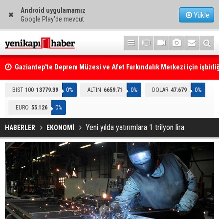
Android uygulamamız
Yükle
Google Play'de mevcut
Gaziantep'te Deprem Müzesi ve Afet Farkındalık Merkezi için işbirliğ
protokolü imzalandı
Resmi Gazete'de Bugün
BIST 100
13779.39
0%
ALTIN
6659.71
0%
DOLAR
47.679
0%
EURO
55.126
0%
Yeni yılda yatırımlara 1 trilyon lira
HABERLER
EKONOMİ