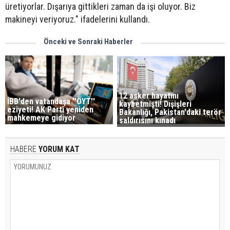
üretiyorlar. Dışarıya gittikleri zaman da işi oluyor. Biz
makineyi veriyoruz." ifadelerini kullandı.
Önceki ve Sonraki Haberler
12 asker hayatını
İBB'den vatandaşa ''ÖYT''
kaybetmişti! Dışişleri
eziyeti! AK Parti yeniden
Bakanlığı, Pakistan'daki terör
mahkemeye gidiyor
saldırısını kınadı
HABERE
YORUM KAT