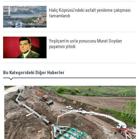
Haliç Köprüsü'ndeki asfalt yenileme çalışması
tamamlandı
Yeşilçam'ın usta yonucusu Murat Soydan
yaşamını yitirdi
Meral Akşener ile Müsavat Dervişoğlu cenazede
Bu Kategorideki Diğer Haberler
görüntülendi
29 Mayıs okullar tatil mi?
Bilim kurgu gerçekleşiyor... Dondurulmuş
insanları hayata döndürecek keşif