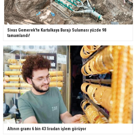
Ünlü türkücü Mahmut Tuncer estetik operasyon
geçirdi: Son hali gündem oldu
Sivas Gemerek'te Kartalkaya Barajı Sulaması yüzde 98
tamamlandı!
Yerli turist 229,7 milyar lira seyahat harcaması
yaptı
Gazze'deki Sağlık Bakanlığı duyurdu: Vahşetin
pençesinde 2 salgın vaka tespit edildi
Altının gramı 6 bin 43 liradan işlem görüyor