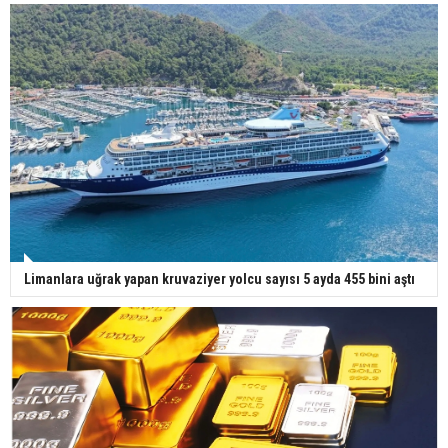
Limanlara uğrak yapan kruvaziyer yolcu sayısı 5 ayda 455 bini aştı