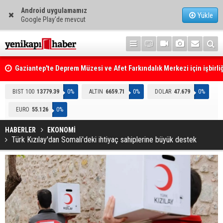
Android uygulamamız
Yükle
Google Play'de mevcut
Gaziantep'te Deprem Müzesi ve Afet Farkındalık Merkezi için işbirliğ
protokolü imzalandı
Resmi Gazete'de Bugün
BIST 100
13779.39
0%
ALTIN
6659.71
0%
DOLAR
47.679
0%
EURO
55.126
0%
HABERLER
EKONOMİ
Türk Kızılay'dan Somali'deki ihtiyaç sahiplerine büyük destek