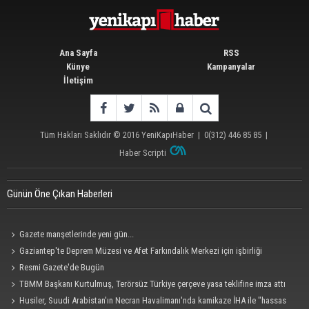
Ana Sayfa
RSS
Künye
Kampanyalar
İletişim
Tüm Hakları Saklıdır © 2016
YeniKapıHaber
|
0(312) 446 85 85
|
Haber Scripti
Günün Öne Çıkan Haberleri
Gazete manşetlerinde yeni gün...
Gaziantep'te Deprem Müzesi ve Afet Farkındalık Merkezi için işbirliği
protokolü imzalandı
Resmi Gazete'de Bugün
TBMM Başkanı Kurtulmuş, Terörsüz Türkiye çerçeve yasa teklifine imza attı
Husiler, Suudi Arabistan'ın Necran Havalimanı'nda kamikaze İHA ile "hassas