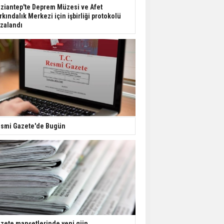
Dondurulmuş insanları
ziantep'te Deprem Müzesi ve Afet
hayata döndürecek keşif
rkındalık Merkezi için işbirliği protokolü
zalandı
Ünlü türkücü Mahmut
Tuncer estetik
operasyon geçirdi: Son
hali gündem oldu
Yerli turist 229,7 milyar
lira seyahat harcaması
yaptı
smi Gazete'de Bugün
Gazze'deki Sağlık
Bakanlığı duyurdu:
Vahşetin pençesinde 2
salgın vaka tespit edildi
zete manşetlerinde yeni gün...