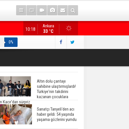
Ankara
Gazete manşetlerinde yeni gün...
10:18
33 °C
0%
Altın dolu çantayı
sahibine ulaştırmışlardı!
Türkiye'nin takdirini
kazanan çocuklara
n Kacır'dan sürpriz
Sanatçı Tanyeli'den acı
haber geldi: 54 yaşında
yaşama gözlerini yumdu