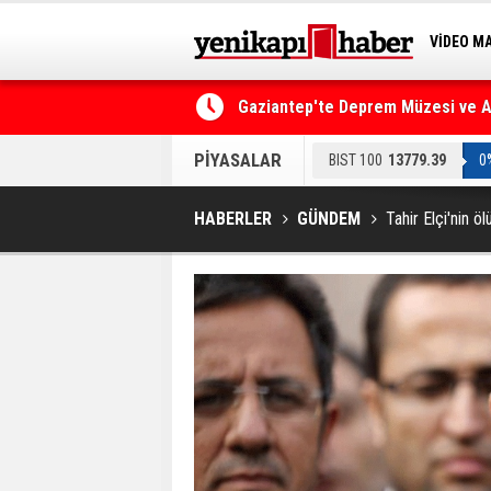
VİDEO M
BİLİM-T
Gaziantep'te Deprem Müzesi ve Afe
Resmi Gazete'de Bugün
PİYASALAR
BIST 100
13779.39
0
HABERLER
GÜNDEM
Tahir Elçi'nin ö