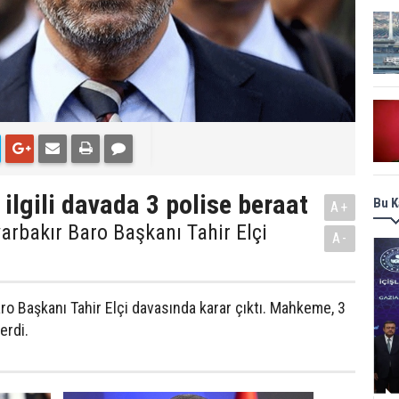
 ilgili davada 3 polise beraat
Bu K
A+
yarbakır Baro Başkanı Tahir Elçi
A-
aro Başkanı Tahir Elçi davasında karar çıktı. Mahkeme, 3
erdi.