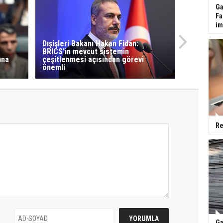
Ga
Fa
im
Dışişleri Bakanı Hakan Fidan:
BRICS'in mevcut sistemin
una
çeşitlenmesi açısından görevi
önemli
Re
Ga