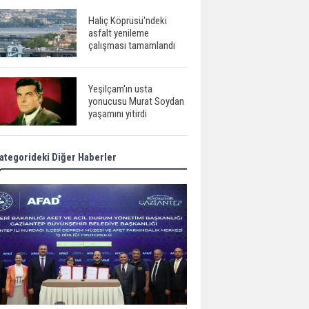
Haliç Köprüsü'ndeki
asfalt yenileme
çalışması tamamlandı
Yeşilçam'ın usta
yonucusu Murat Soydan
yaşamını yitirdi
ategorideki Diğer Haberler
Meral Akşener ile
Müsavat Dervişoğlu
cenazede görüntülendi
29 Mayıs okullar tatil mi?
Bilim kurgu
gerçekleşiyor...