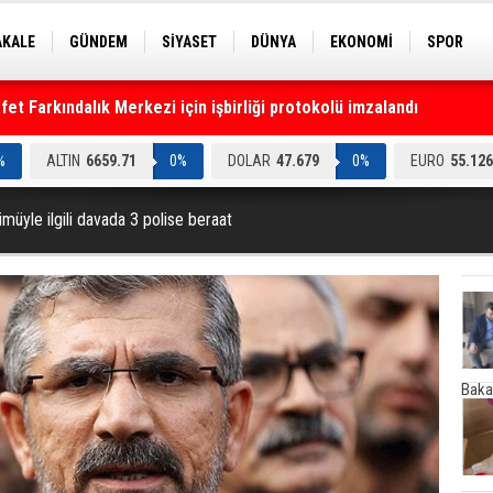
AKALE
GÜNDEM
SİYASET
DÜNYA
EKONOMİ
SPOR
EKNOLOJİ
EĞİTİM
GENEL
t Farkındalık Merkezi için işbirliği protokolü imzalandı
%
ALTIN
6659.71
0%
DOLAR
47.679
0%
EURO
55.126
lümüyle ilgili davada 3 polise beraat
Baka