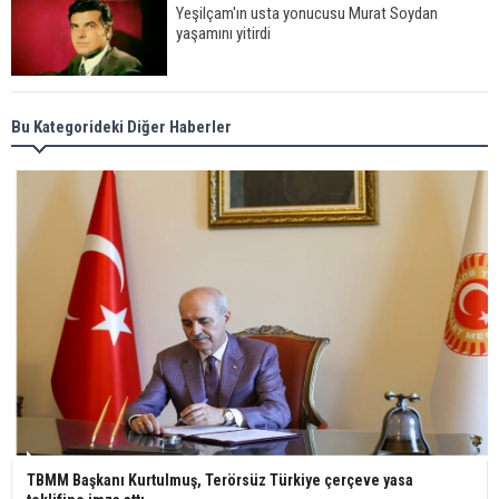
Yeşilçam'ın usta yonucusu Murat Soydan
yaşamını yitirdi
Meral Akşener ile Müsavat Dervişoğlu cenazede
Bu Kategorideki Diğer Haberler
görüntülendi
29 Mayıs okullar tatil mi?
Bilim kurgu gerçekleşiyor... Dondurulmuş
insanları hayata döndürecek keşif
Ünlü türkücü Mahmut Tuncer estetik operasyon
geçirdi: Son hali gündem oldu
TBMM Başkanı Kurtulmuş, Terörsüz Türkiye çerçeve yasa