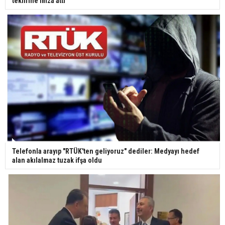
teklifine imza attı
Yerli turist 229,7 milyar lira seyahat harcaması
yaptı
Gazze'deki Sağlık Bakanlığı duyurdu: Vahşetin
pençesinde 2 salgın vaka tespit edildi
Telefonla arayıp "RTÜK'ten geliyoruz" dediler: Medyayı hedef
alan akılalmaz tuzak ifşa oldu