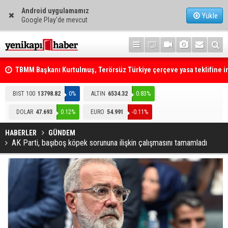
Android uygulamamız
Yükle
Google Play'de mevcut
TBMM Başkanı Kurtulmuş, Terörsüz Türkiye çerçeve yasa teklifine 
attı
Telefonla arayıp "RTÜK'ten geliyoruz" dediler: Medyayı hedef alan
akılalmaz tuzak ifşa oldu
BIST 100
13798.82
0%
ALTIN
6534.32
0.83%
DOLAR
47.693
0.12%
EURO
54.991
-0.11%
HABERLER
GÜNDEM
AK Parti, başıboş köpek sorununa ilişkin çalışmasını tamamladı