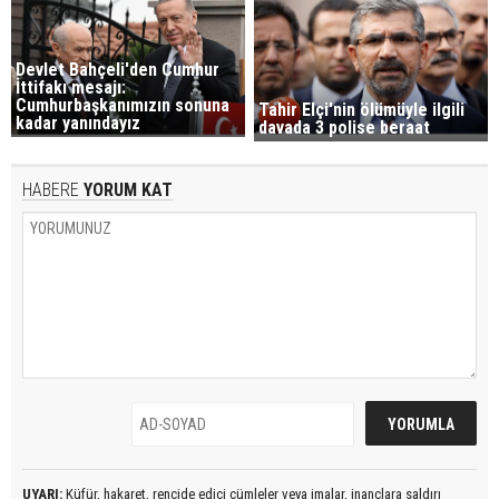
Devlet Bahçeli'den Cumhur
İttifakı mesajı:
Cumhurbaşkanımızın sonuna
Tahir Elçi'nin ölümüyle ilgili
kadar yanındayız
davada 3 polise beraat
HABERE
YORUM KAT
UYARI:
Küfür, hakaret, rencide edici cümleler veya imalar, inançlara saldırı