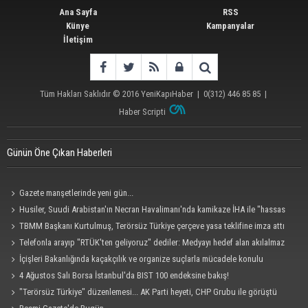
Ana Sayfa
RSS
Künye
Kampanyalar
İletişim
Tüm Hakları Saklıdır © 2016
YeniKapıHaber
|
0(312) 446 85 85
|
Haber Scripti
Günün Öne Çıkan Haberleri
Gazete manşetlerinde yeni gün...
Husiler, Suudi Arabistan'ın Necran Havalimanı'nda kamikaze İHA ile "hassas
bir hedefi" vurduklarını açıkladı
TBMM Başkanı Kurtulmuş, Terörsüz Türkiye çerçeve yasa teklifine imza attı
Telefonla arayıp "RTÜK'ten geliyoruz" dediler: Medyayı hedef alan akılalmaz
tuzak ifşa oldu
İçişleri Bakanlığında kaçakçılık ve organize suçlarla mücadele konulu
güvenlik toplantısı yapıldı
4 Ağustos Salı Borsa İstanbul'da BIST 100 endeksine bakış!
"Terörsüz Türkiye" düzenlemesi... AK Parti heyeti, CHP Grubu ile görüştü