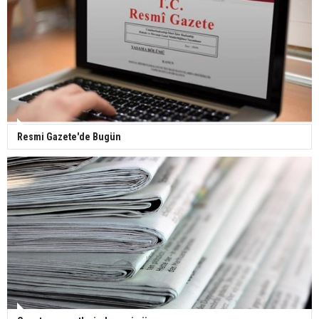
yaptı
Gazze'deki Sağlık Bakanlığı duyurdu: Vahşetin
pençesinde 2 salgın vaka tespit edildi
Resmi Gazete'de Bugün