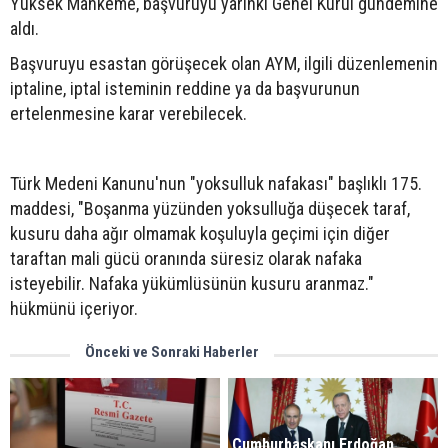
Yüksek Mahkeme, başvuruyu yarınki Genel Kurul gündemine
aldı.
Başvuruyu esastan görüşecek olan AYM, ilgili düzenlemenin
iptaline, iptal isteminin reddine ya da başvurunun
ertelenmesine karar verebilecek.
Türk Medeni Kanunu'nun "yoksulluk nafakası" başlıklı 175.
maddesi, "Boşanma yüzünden yoksulluğa düşecek taraf,
kusuru daha ağır olmamak koşuluyla geçimi için diğer
taraftan mali gücü oranında süresiz olarak nafaka
isteyebilir. Nafaka yükümlüsünün kusuru aranmaz."
hükmünü içeriyor.
Önceki ve Sonraki Haberler
Cumhurbaşkanı Erdoğan,