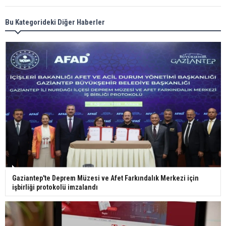
Meral Akşener ile Müsavat Dervişoğlu cenazede
Bu Kategorideki Diğer Haberler
görüntülendi
29 Mayıs okullar tatil mi?
Bilim kurgu gerçekleşiyor... Dondurulmuş
insanları hayata döndürecek keşif
Ünlü türkücü Mahmut Tuncer estetik operasyon
Gaziantep'te Deprem Müzesi ve Afet Farkındalık Merkezi için
geçirdi: Son hali gündem oldu
işbirliği protokolü imzalandı
Yerli turist 229,7 milyar lira seyahat harcaması