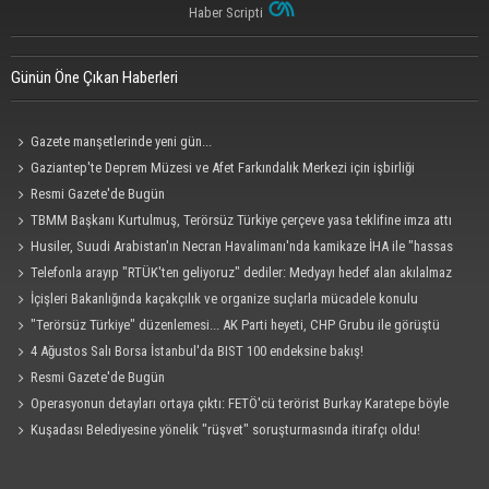
Haber Scripti
Günün Öne Çıkan Haberleri
Gazete manşetlerinde yeni gün...
Gaziantep'te Deprem Müzesi ve Afet Farkındalık Merkezi için işbirliği
protokolü imzalandı
Resmi Gazete'de Bugün
TBMM Başkanı Kurtulmuş, Terörsüz Türkiye çerçeve yasa teklifine imza attı
Husiler, Suudi Arabistan'ın Necran Havalimanı'nda kamikaze İHA ile "hassas
bir hedefi" vurduklarını açıkladı
Telefonla arayıp "RTÜK'ten geliyoruz" dediler: Medyayı hedef alan akılalmaz
tuzak ifşa oldu
İçişleri Bakanlığında kaçakçılık ve organize suçlarla mücadele konulu
güvenlik toplantısı yapıldı
"Terörsüz Türkiye" düzenlemesi... AK Parti heyeti, CHP Grubu ile görüştü
4 Ağustos Salı Borsa İstanbul'da BIST 100 endeksine bakış!
Resmi Gazete'de Bugün
Operasyonun detayları ortaya çıktı: FETÖ'cü terörist Burkay Karatepe böyle
yakalandı!
Kuşadası Belediyesine yönelik "rüşvet" soruşturmasında itirafçı oldu!
Cezaevinde 'sus' tehdidi