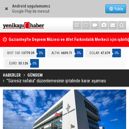
Android uygulamamız
Yükle
Google Play'de mevcut
Gaziantep'te Deprem Müzesi ve Afet Farkındalık Merkezi için işbirliğ
protokolü imzalandı
Resmi Gazete'de Bugün
BIST 100
13779.39
0%
ALTIN
6659.71
0%
DOLAR
47.679
0%
EURO
55.126
0%
HABERLER
GÜNDEM
"Süresiz nafaka" düzenlemesinin iptalinde karar aşaması