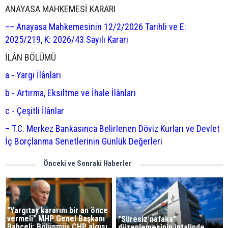
ANAYASA MAHKEMESİ KARARI
–– Anayasa Mahkemesinin 12/2/2026 Tarihli ve E:
2025/219, K: 2026/43 Sayılı Kararı
İLÂN BÖLÜMÜ
a - Yargı İlânları
b - Artırma, Eksiltme ve İhale İlânları
c - Çeşitli İlânlar
– T.C. Merkez Bankasınca Belirlenen Döviz Kurları ve Devlet
İç Borçlanma Senetlerinin Günlük Değerleri
Önceki ve Sonraki Haberler
"Yargıtay kararını bir an önce
vermeli" MHP Genel Başkanı
"Süresiz nafaka"
Bahçeli: Bölünmüş CHP algısı
düzenlemesinin iptalinde