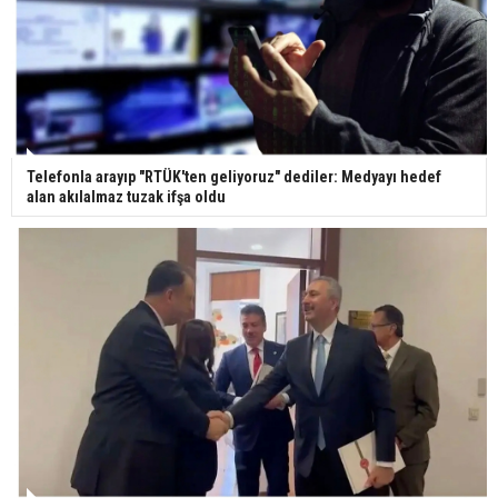
Gazze'deki Sağlık Bakanlığı duyurdu: Vahşetin
pençesinde 2 salgın vaka tespit edildi
Telefonla arayıp "RTÜK'ten geliyoruz" dediler: Medyayı hedef
alan akılalmaz tuzak ifşa oldu