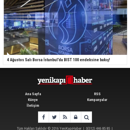
4 Ağustos Salı Borsa İstanbul'da BIST 100 endeksine bakış!
Ana Sayfa
RSS
Künye
Kampanyalar
İletişim
Tüm Hakları Saklıdır © 2016
YeniKapıHaber
|
0(312) 446 85 85
|