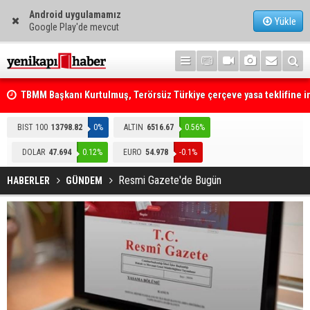
Android uygulamamız
Yükle
Google Play'de mevcut
TBMM Başkanı Kurtulmuş, Terörsüz Türkiye çerçeve yasa teklifine 
attı
Telefonla arayıp "RTÜK'ten geliyoruz" dediler: Medyayı hedef alan
BIST 100
13798.82
0%
ALTIN
6516.67
0.56%
akılalmaz tuzak ifşa oldu
DOLAR
47.694
0.12%
EURO
54.978
-0.1%
Resmi Gazete'de Bugün
HABERLER
GÜNDEM