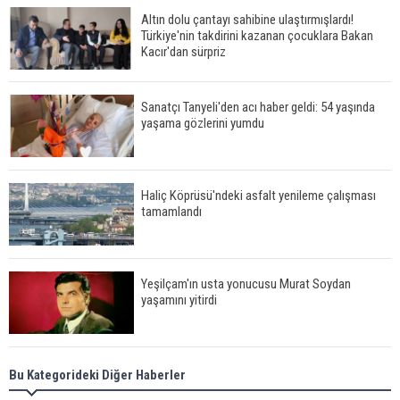
Altın dolu çantayı sahibine ulaştırmışlardı!
Türkiye'nin takdirini kazanan çocuklara Bakan
Kacır'dan sürpriz
Sanatçı Tanyeli'den acı haber geldi: 54 yaşında
yaşama gözlerini yumdu
Haliç Köprüsü'ndeki asfalt yenileme çalışması
tamamlandı
Yeşilçam'ın usta yonucusu Murat Soydan
yaşamını yitirdi
Meral Akşener ile Müsavat Dervişoğlu cenazede
Bu Kategorideki Diğer Haberler
görüntülendi