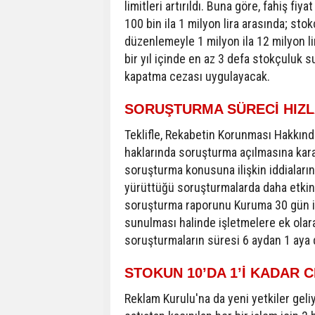
limitleri artırıldı. Buna göre, fahiş fiya
100 bin ila 1 milyon lira arasında; stokç
düzenlemeyle 1 milyon ila 12 milyon li
bir yıl içinde en az 3 defa stokçuluk s
kapatma cezası uygulayacak.
SORUŞTURMA SÜRECİ HIZ
Teklifle, Rekabetin Korunması Hakkınd
haklarında soruşturma açılmasına karar
soruşturma konusuna ilişkin iddiala
yürüttüğü soruşturmalarda daha etkin v
soruşturma raporunu Kuruma 30 gün içi
sunulması halinde işletmelere ek olar
soruşturmaların süresi 6 aydan 1 aya
STOKUN 10’DA 1’İ KADAR 
Reklam Kurulu'na da yeni yetkiler ge