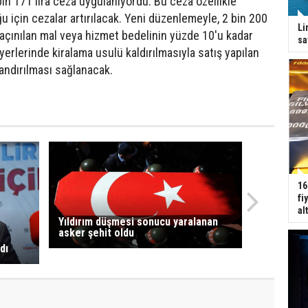
 bin 171 lira ceza uygulanıyordu. Bu ceza özellikle
u için cezalar artırılacak. Yeni düzenlemeyle, 2 bin 200
Li
açınılan mal veya hizmet bedelinin yüzde 10'u kadar
sa
rlerinde kiralama usulü kaldırılmasıyla satış yapılan
landırılması sağlanacak.
16
fi
al
Yıldırım düşmesi sonucu yaralanan
asker şehit oldu
dı