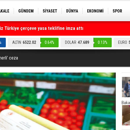
AKALE
GÜNDEM
SİYASET
DÜNYA
EKONOMİ
SPOR
EKNOLOJİ
EĞİTİM
GENEL
 Türkiye çerçeve yasa teklifine imza attı
ruz" dediler: Medyayı hedef alan akılalmaz tuzak ifşa oldu
%
ALTIN
6522.02
0.64%
DOLAR
47.689
0.13%
EURO
erli’ ceza
Baka