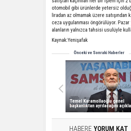
satıştan kaçınılan her bir işlem için 2
otomobil gibi ürünlerde yetersiz olduğ
liradan az olmamak üzere satışından k
ceza uygulanması öngörülüyor. Pazar ye
alanların yalnızca tahsisi usulüyle kul
Kaynak:Yenişafak
Önceki ve Sonraki Haberler
Temel Karamollaoğlu genel
başkanlıktan ayrılacağını açıkla
HABERE
YORUM KAT