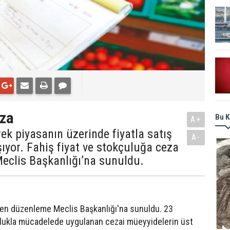
eza
Bu K
A+
ek piyasanın üzerinde fiyatla satış
A-
şıyor. Fahiş fiyat ve stokçuluğa ceza
Meclis Başkanlığı’na sunuldu.
etiren düzenleme Meclis Başkanlığı'na sunuldu. 23
kçulukla mücadelede uygulanan cezai müeyyidelerin üst