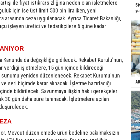
t artışı ile fiyat istikrarsızlığına neden olan işletmelere
Si
uluk için ise üst limit 500 bin lira iken, yeni
yü
ra arasında ceza uygulanacak. Ayrıca Ticaret Bakanlığı,
uçu işleyen üretici ve tedarikçilere 6 güne kadar
LANIYOR
a Kanunda da değişikliğe gidilecek. Rekabet Kurulu'nun,
 verdiği işletmelere, 15 gün içinde bildireceği
rın sunumu yeniden düzenlenecek. Rekabet Kurumu'nun
Al
e seri biçimde karar alınacak. İşletme hazırladığı
nde bildirilecek. Savunmaya ilişkin haklı gerekçeler
ak 30 gün daha süre tanınacak. İşletmelere açılan
 düşürülecek.
CEZA
liyor. Mevcut düzenlemede ürün bedeline bakılmaksızın