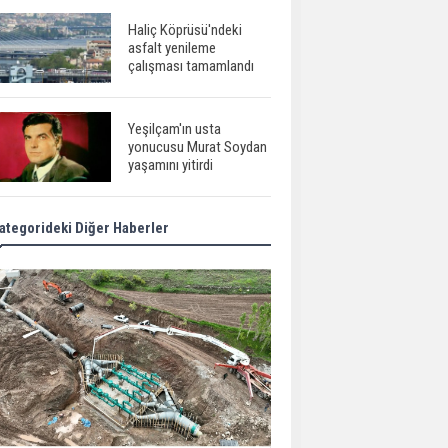
Haliç Köprüsü'ndeki
asfalt yenileme
çalışması tamamlandı
Yeşilçam'ın usta
yonucusu Murat Soydan
yaşamını yitirdi
ategorideki Diğer Haberler
Meral Akşener ile
Müsavat Dervişoğlu
cenazede görüntülendi
29 Mayıs okullar tatil mi?
Bilim kurgu
gerçekleşiyor...