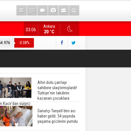
Ankara
"Terörsüz Türkiye" düzenlemesi... AK Parti heyeti, CHP
03:06
20 °C
54.976
-0.08%
Altın dolu çantayı
sahibine ulaştırmışlardı!
Türkiye'nin takdirini
kazanan çocuklara
n Kacır'dan sürpriz
Sanatçı Tanyeli'den acı
haber geldi: 54 yaşında
yaşama gözlerini yumdu