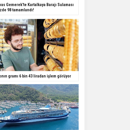
Dondurulmuş insanları
vas Gemerek'te Kartalkaya Barajı Sulaması
hayata döndürecek keşif
zde 98 tamamlandı!
Ünlü türkücü Mahmut
Tuncer estetik
operasyon geçirdi: Son
hali gündem oldu
Yerli turist 229,7 milyar
lira seyahat harcaması
yaptı
tının gramı 6 bin 43 liradan işlem görüyor
Gazze'deki Sağlık
Bakanlığı duyurdu:
Vahşetin pençesinde 2
salgın vaka tespit edildi