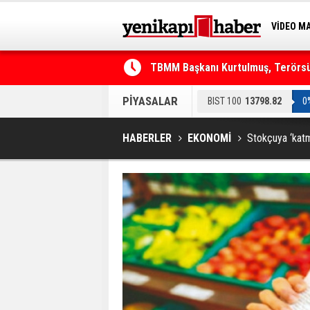
VİDEO M
BİLİM-T
TBMM Başkanı Kurtulmuş, Terörsüz
Telefonla arayıp "RTÜK'ten geliyo
PİYASALAR
BIST 100
13798.82
0
HABERLER
EKONOMİ
Stokçuya ‘katm