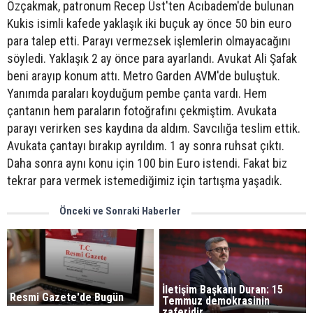
Özçakmak, patronum Recep Üst'ten Acıbadem'de bulunan
Kukis isimli kafede yaklaşık iki buçuk ay önce 50 bin euro
para talep etti. Parayı vermezsek işlemlerin olmayacağını
söyledi. Yaklaşık 2 ay önce para ayarlandı. Avukat Ali Şafak
beni arayıp konum attı. Metro Garden AVM'de buluştuk.
Yanımda paraları koyduğum pembe çanta vardı. Hem
çantanın hem paraların fotoğrafını çekmiştim. Avukata
parayı verirken ses kaydına da aldım. Savcılığa teslim ettik.
Avukata çantayı bırakıp ayrıldım. 1 ay sonra ruhsat çıktı.
Daha sonra aynı konu için 100 bin Euro istendi. Fakat biz
tekrar para vermek istemediğimiz için tartışma yaşadık.
Önceki ve Sonraki Haberler
İletişim Başkanı Duran: 15
Resmi Gazete'de Bugün
Temmuz demokrasinin
zaferidir