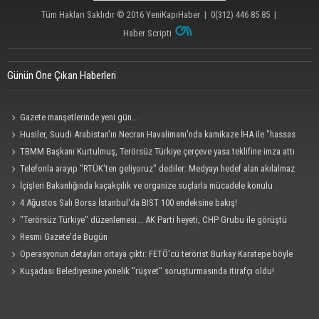
Tüm Hakları Saklıdır © 2016
YeniKapıHaber
|
0(312) 446 85 85
|
Haber Scripti
Günün Öne Çıkan Haberleri
Gazete manşetlerinde yeni gün...
Husiler, Suudi Arabistan'ın Necran Havalimanı'nda kamikaze İHA ile "hassas
bir hedefi" vurduklarını açıkladı
TBMM Başkanı Kurtulmuş, Terörsüz Türkiye çerçeve yasa teklifine imza attı
Telefonla arayıp "RTÜK'ten geliyoruz" dediler: Medyayı hedef alan akılalmaz
tuzak ifşa oldu
İçişleri Bakanlığında kaçakçılık ve organize suçlarla mücadele konulu
güvenlik toplantısı yapıldı
4 Ağustos Salı Borsa İstanbul'da BIST 100 endeksine bakış!
"Terörsüz Türkiye" düzenlemesi... AK Parti heyeti, CHP Grubu ile görüştü
Resmi Gazete'de Bugün
Operasyonun detayları ortaya çıktı: FETÖ'cü terörist Burkay Karatepe böyle
yakalandı!
Kuşadası Belediyesine yönelik "rüşvet" soruşturmasında itirafçı oldu!
Cezaevinde 'sus' tehdidi