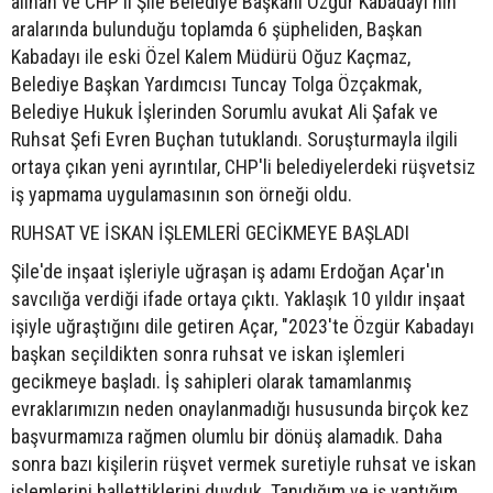
alınan ve CHP'li Şile Belediye Başkanı Özgür Kabadayı'nın
aralarında bulunduğu toplamda 6 şüpheliden, Başkan
Kabadayı ile eski Özel Kalem Müdürü Oğuz Kaçmaz,
Belediye Başkan Yardımcısı Tuncay Tolga Özçakmak,
Belediye Hukuk İşlerinden Sorumlu avukat Ali Şafak ve
Ruhsat Şefi Evren Buçhan tutuklandı. Soruşturmayla ilgili
ortaya çıkan yeni ayrıntılar, CHP'li belediyelerdeki rüşvetsiz
iş yapmama uygulamasının son örneği oldu.
RUHSAT VE İSKAN İŞLEMLERİ GECİKMEYE BAŞLADI
Şile'de inşaat işleriyle uğraşan iş adamı Erdoğan Açar'ın
savcılığa verdiği ifade ortaya çıktı. Yaklaşık 10 yıldır inşaat
işiyle uğraştığını dile getiren Açar, "2023'te Özgür Kabadayı
başkan seçildikten sonra ruhsat ve iskan işlemleri
gecikmeye başladı. İş sahipleri olarak tamamlanmış
evraklarımızın neden onaylanmadığı hususunda birçok kez
başvurmamıza rağmen olumlu bir dönüş alamadık. Daha
sonra bazı kişilerin rüşvet vermek suretiyle ruhsat ve iskan
işlemlerini hallettiklerini duyduk. Tanıdığım ve iş yaptığım