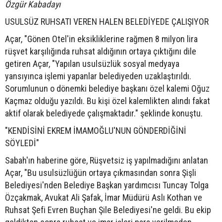
Özgür Kabadayı
USULSÜZ RUHSATI VEREN HALEN BELEDİYEDE ÇALIŞIYOR
Açar, "Gönen Otel'in eksikliklerine rağmen 8 milyon lira
rüşvet karşılığında ruhsat aldığının ortaya çıktığını dile
getiren Açar, "Yapılan usulsüzlük sosyal medyaya
yansıyınca işlemi yapanlar belediyeden uzaklaştırıldı.
Sorumlunun o dönemki belediye başkanı özel kalemi Oğuz
Kaçmaz olduğu yazıldı. Bu kişi özel kalemlikten alındı fakat
aktif olarak belediyede çalışmaktadır." şeklinde konuştu.
"KENDİSİNİ EKREM İMAMOĞLU'NUN GÖNDERDİĞİNİ
SÖYLEDİ"
Sabah'ın haberine göre, Rüşvetsiz iş yapılmadığını anlatan
Açar, "Bu usulsüzlüğün ortaya çıkmasından sonra Şişli
Belediyesi'nden Belediye Başkan yardımcısı Tuncay Tolga
Özçakmak, Avukat Ali Şafak, İmar Müdürü Aslı Kothan ve
Ruhsat Şefi Evren Buçhan Şile Belediyesi'ne geldi. Bu ekip