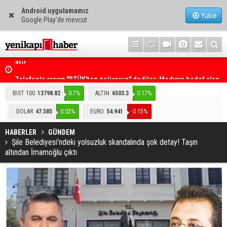
Android uygulamamız
Yükle
Google Play'de mevcut
mza
Telefonla arayıp "RTÜK'ten geliyoruz" dediler: Medyayı hedef alan
akılalmaz tuzak ifşa oldu
BIST 100
13798.82
0.7%
ALTIN
6503.3
0.17%
DOLAR
47.585
0.02%
EURO
54.941
-0.15%
HABERLER
GÜNDEM
Şile Belediyesi'ndeki yolsuzluk skandalında şok detay! Taşın
altından İmamoğlu çıktı