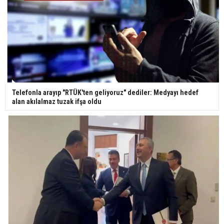
Gazze'deki Sağlık Bakanlığı duyurdu: Vahşetin
pençesinde 2 salgın vaka tespit edildi
Telefonla arayıp "RTÜK'ten geliyoruz" dediler: Medyayı hedef
alan akılalmaz tuzak ifşa oldu