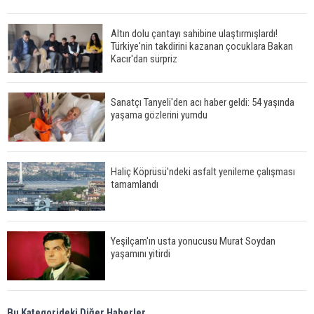
Altın dolu çantayı sahibine ulaştırmışlardı!
Türkiye'nin takdirini kazanan çocuklara Bakan
Kacır'dan sürpriz
Sanatçı Tanyeli'den acı haber geldi: 54 yaşında
yaşama gözlerini yumdu
Haliç Köprüsü'ndeki asfalt yenileme çalışması
tamamlandı
Yeşilçam'ın usta yonucusu Murat Soydan
yaşamını yitirdi
Meral Akşener ile Müsavat Dervişoğlu cenazede
Bu Kategorideki Diğer Haberler