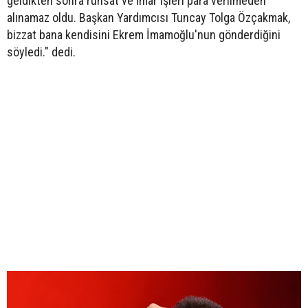
geldikten sonra ruhsat ve imar işleri para verilmeden
alınamaz oldu. Başkan Yardımcısı Tuncay Tolga Özçakmak,
bizzat bana kendisini Ekrem İmamoğlu'nun gönderdiğini
söyledi." dedi.