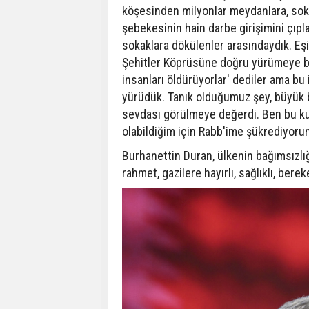
köşesinden milyonlar meydanlara, sokak
şebekesinin hain darbe girişimini çıpla
sokaklara dökülenler arasındaydık. Eşi
Şehitler Köprüsüne doğru yürümeye ba
insanları öldürüyorlar' dediler ama b
yürüdük. Tanık olduğumuz şey, büyük bi
sevdası görülmeye değerdi. Ben bu kut
olabildiğim için Rabb'ime şükrediyoru
Burhanettin Duran, ülkenin bağımsızlığ
rahmet, gazilere hayırlı, sağlıklı, berek