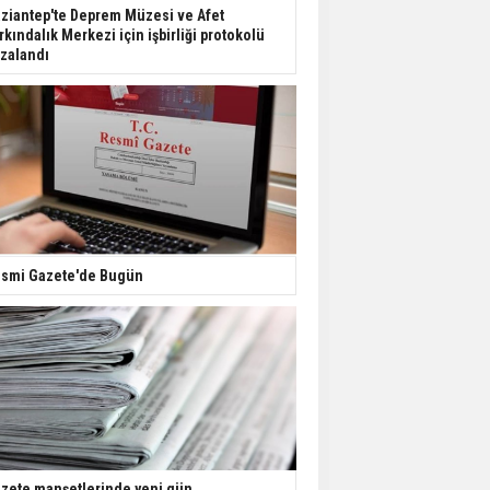
Dondurulmuş insanları
ziantep'te Deprem Müzesi ve Afet
hayata döndürecek keşif
rkındalık Merkezi için işbirliği protokolü
zalandı
Ünlü türkücü Mahmut
Tuncer estetik
operasyon geçirdi: Son
hali gündem oldu
Yerli turist 229,7 milyar
lira seyahat harcaması
yaptı
smi Gazete'de Bugün
Gazze'deki Sağlık
Bakanlığı duyurdu:
Vahşetin pençesinde 2
salgın vaka tespit edildi
zete manşetlerinde yeni gün...