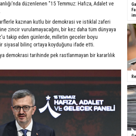
kanlığı'nda düzenlenen "15 Temmuz: Hafıza, Adalet ve
Ga
Fa
.
im
flerle kazınan kutlu bir demokrasi ve istiklal zaferi
sine zincir vurulamayacağını, bir kez daha tüm dünyaya
z'u takip eden günlerde, milletin geceler boyu
r siyasal bilinç ortaya koyduğunu ifade etti.
ya demokrasi tarihinde pek rastlanmayan bir kararlılık
Re
Ga