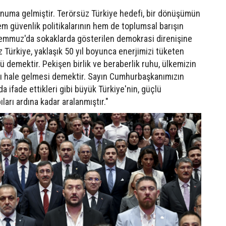
konuma gelmiştir. Terörsüz Türkiye hedefi, bir dönüşümün
em güvenlik politikalarının hem de toplumsal barışın
 Temmuz'da sokaklarda gösterilen demokrasi direnişine
z Türkiye, yaklaşık 50 yıl boyunca enerjimizi tüketen
demektir. Pekişen birlik ve beraberlik ruhu, ülkemizin
lı hale gelmesi demektir. Sayın Cumhurbaşkanımızın
a ifade ettikleri gibi büyük Türkiye'nin, güçlü
ıları ardına kadar aralanmıştır."