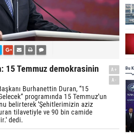
an: 15 Temmuz demokrasinin
Bu K
A+
A-
Başkanı Burhanettin Duran, “15
 Gelecek” programında 15 Temmuz'un
u belirterek 'Şehitlerimizin aziz
Kuran tilavetiyle ve 90 bin camide
r.' dedi.