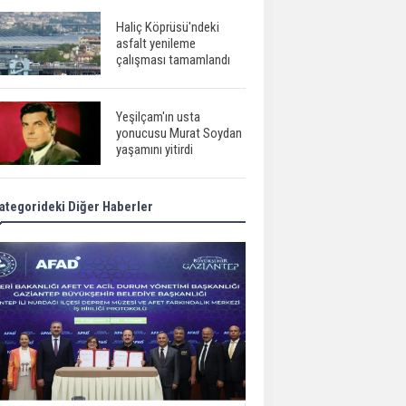
Haliç Köprüsü'ndeki
asfalt yenileme
çalışması tamamlandı
Yeşilçam'ın usta
yonucusu Murat Soydan
yaşamını yitirdi
ategorideki Diğer Haberler
Meral Akşener ile
Müsavat Dervişoğlu
cenazede görüntülendi
29 Mayıs okullar tatil mi?
Bilim kurgu
gerçekleşiyor...