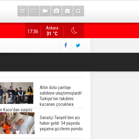
Ankara
Gazete manşetlerinde yeni gün...
17:36
31 °C
Altın dolu çantayı
sahibine ulaştırmışlardı!
Türkiye'nin takdirini
kazanan çocuklara
n Kacır'dan sürpriz
Sanatçı Tanyeli'den acı
haber geldi: 54 yaşında
yaşama gözlerini yumdu