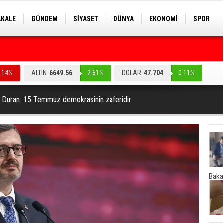
AKALE
GÜNDEM
SİYASET
DÜNYA
EKONOMİ
SPOR
EKNOLOJİ
EĞİTİM
GENEL
0.14%
ALTIN
6649.56
2.61%
DOLAR
47.704
0.11%
nı Duran: 15 Temmuz demokrasinin zaferidir
Baka