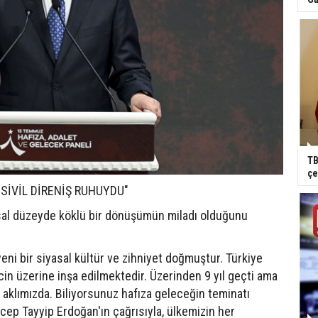
TB
çe
 SİVİL DİRENİŞ RUHUYDU"
sal düzeyde köklü bir dönüşümün miladı olduğunu
ni bir siyasal kültür ve zihniyet doğmuştur. Türkiye
ncin üzerine inşa edilmektedir. Üzerinden 9 yıl geçti ama
 aklımızda. Biliyorsunuz hafıza geleceğin teminatı
ep Tayyip Erdoğan'ın çağrısıyla, ülkemizin her