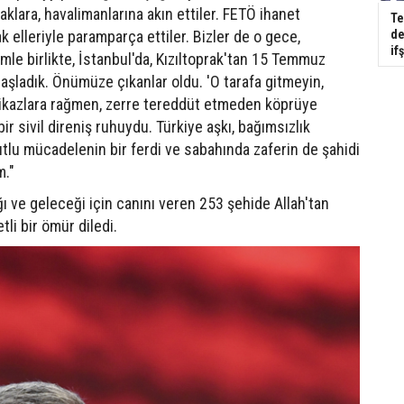
lara, havalimanlarına akın ettiler. FETÖ ihanet
Te
de
k elleriyle paramparça ettiler. Bizler de o gece,
if
mle birlikte, İstanbul'da, Kızıltoprak'tan 15 Temmuz
şladık. Önümüze çıkanlar oldu. 'O tarafa gitmeyin,
u ikazlara rağmen, zerre tereddüt etmeden köprüye
r sivil direniş ruhuydu. Türkiye aşkı, bağımsızlık
lu mücadelenin bir ferdi ve sabahında zaferin de şahidi
m."
ı ve geleceği için canını veren 253 şehide Allah'tan
etli bir ömür diledi.