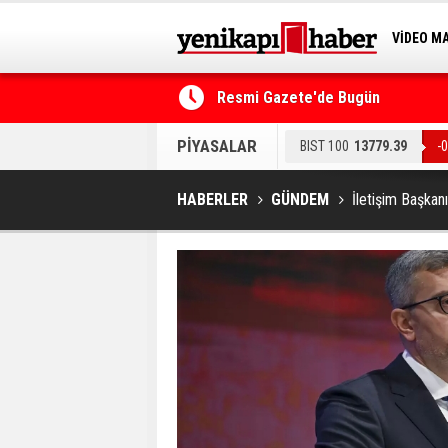
VİDEO M
BİLİM-T
lü imzalandı
Resmi Gazete'de Bugün
PİYASALAR
BIST 100
13779.39
-
EURO
55.178
0.22%
HABERLER
GÜNDEM
İletişim Başka