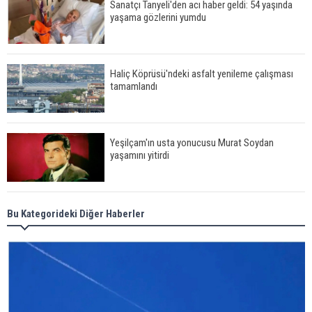
Sanatçı Tanyeli'den acı haber geldi: 54 yaşında
yaşama gözlerini yumdu
Haliç Köprüsü'ndeki asfalt yenileme çalışması
tamamlandı
Yeşilçam'ın usta yonucusu Murat Soydan
yaşamını yitirdi
Meral Akşener ile Müsavat Dervişoğlu cenazede
Bu Kategorideki Diğer Haberler
görüntülendi
29 Mayıs okullar tatil mi?