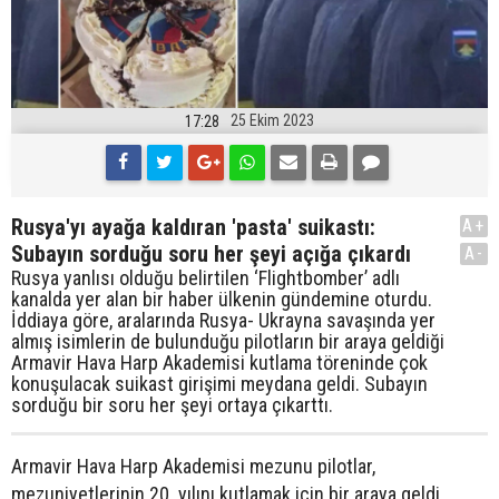
25 Ekim 2023
17:28
Rusya'yı ayağa kaldıran 'pasta' suikastı:
A+
Subayın sorduğu soru her şeyi açığa çıkardı
A-
Rusya yanlısı olduğu belirtilen ‘Flightbomber’ adlı
kanalda yer alan bir haber ülkenin gündemine oturdu.
İddiaya göre, aralarında Rusya- Ukrayna savaşında yer
almış isimlerin de bulunduğu pilotların bir araya geldiği
Armavir Hava Harp Akademisi kutlama töreninde çok
konuşulacak suikast girişimi meydana geldi. Subayın
sorduğu bir soru her şeyi ortaya çıkarttı.
Armavir Hava Harp Akademisi mezunu pilotlar,
mezuniyetlerinin 20. yılını kutlamak için bir araya geldi.