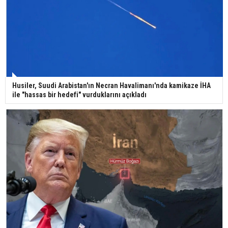
Bilim kurgu gerçekleşiyor... Dondurulmuş
insanları hayata döndürecek keşif
Ünlü türkücü Mahmut Tuncer estetik operasyon
Husiler, Suudi Arabistan'ın Necran Havalimanı'nda kamikaze İHA
geçirdi: Son hali gündem oldu
ile "hassas bir hedefi" vurduklarını açıkladı
Yerli turist 229,7 milyar lira seyahat harcaması
yaptı
Gazze'deki Sağlık Bakanlığı duyurdu: Vahşetin
pençesinde 2 salgın vaka tespit edildi