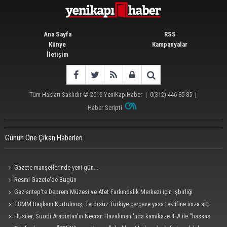
Ana Sayfa
RSS
Künye
Kampanyalar
İletişim
Tüm Hakları Saklıdır © 2016
YeniKapıHaber
|
0(312) 446 85 85
|
Haber Scripti
Günün Öne Çıkan Haberleri
Gazete manşetlerinde yeni gün...
Resmi Gazete'de Bugün
Gaziantep'te Deprem Müzesi ve Afet Farkındalık Merkezi için işbirliği
protokolü imzalandı
TBMM Başkanı Kurtulmuş, Terörsüz Türkiye çerçeve yasa teklifine imza attı
Husiler, Suudi Arabistan'ın Necran Havalimanı'nda kamikaze İHA ile "hassas