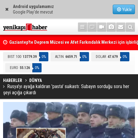
Android uygulamamız
Yükle
Google Play'de mevcut
Gaziantep'te Deprem Müzesi ve Afet Farkındalık Merkezi için işbirliğ
protokolü imzalandı
Resmi Gazete'de Bugün
BIST 100
13779.39
0%
ALTIN
6659.71
0%
DOLAR
47.679
0%
EURO
55.126
0%
HABERLER
DÜNYA
Rusya'yı ayağa kaldıran 'pasta' suikastı: Subayın sorduğu soru her
şeyi açığa çıkardı