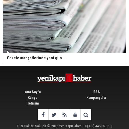
Gazete manşetlerinde yeni gün...
Ana Sayfa
RSS
Künye
Kampanyalar
İletişim
Tüm Hakları Saklıdır © 2016
YeniKapıHaber
|
0(312) 446 85 85
|