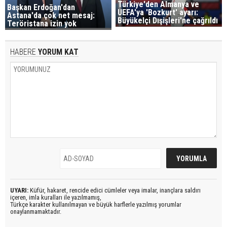
Türkiye'den Almanya ve
Başkan Erdoğan'dan
UEFA'ya 'Bozkurt' ayarı:
Astana'da çok net mesaj:
Büyükelçi Dışişleri'ne çağrıldı
Teröristana izin yok
HABERE
YORUM KAT
UYARI:
Küfür, hakaret, rencide edici cümleler veya imalar, inançlara saldırı
içeren, imla kuralları ile yazılmamış,
Türkçe karakter kullanılmayan ve büyük harflerle yazılmış yorumlar
onaylanmamaktadır.