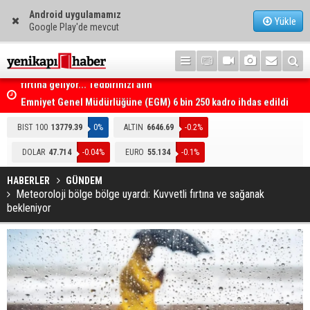
Android uygulamamız
Yükle
Google Play'de mevcut
,
Emniyet Genel Müdürlüğüne (EGM) 6 bin 250 kadro ihdas edildi
BIST 100
13779.39
0%
ALTIN
6646.69
-0.2%
DOLAR
47.714
-0.04%
EURO
55.134
-0.1%
HABERLER
GÜNDEM
Meteoroloji bölge bölge uyardı: Kuvvetli fırtına ve sağanak
bekleniyor