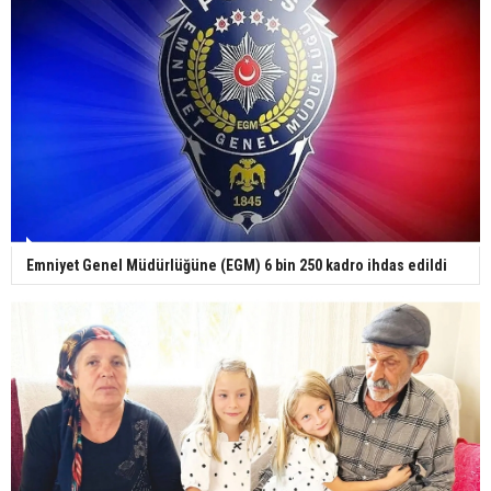
yaptı
Gazze'deki Sağlık Bakanlığı duyurdu: Vahşetin
pençesinde 2 salgın vaka tespit edildi
Emniyet Genel Müdürlüğüne (EGM) 6 bin 250 kadro ihdas edildi