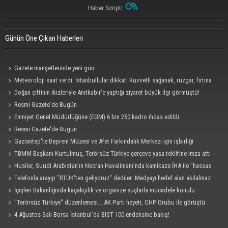
Haber Scripti
Günün Öne Çıkan Haberleri
Gazete manşetlerinde yeni gün...
Meteoroloji saat verdi: İstanbullular dikkat! Kuvvetli sağanak, rüzgar, fırtına
geliyor... Tedbirinizi alın
Doğan çiftinin ikizleriyle Anıtkabir'e yaptığı ziyaret büyük ilgi görmüştü!
Bakanlık devreye girdi: Devlet şefkat elini uzattı
Resmi Gazete'de Bugün
Emniyet Genel Müdürlüğüne (EGM) 6 bin 250 kadro ihdas edildi
Resmi Gazete'de Bugün
Gaziantep'te Deprem Müzesi ve Afet Farkındalık Merkezi için işbirliği
protokolü imzalandı
TBMM Başkanı Kurtulmuş, Terörsüz Türkiye çerçeve yasa teklifine imza attı
Husiler, Suudi Arabistan'ın Necran Havalimanı'nda kamikaze İHA ile "hassas
bir hedefi" vurduklarını açıkladı
Telefonla arayıp "RTÜK'ten geliyoruz" dediler: Medyayı hedef alan akılalmaz
tuzak ifşa oldu
İçişleri Bakanlığında kaçakçılık ve organize suçlarla mücadele konulu
güvenlik toplantısı yapıldı
"Terörsüz Türkiye" düzenlemesi... AK Parti heyeti, CHP Grubu ile görüştü
4 Ağustos Salı Borsa İstanbul'da BIST 100 endeksine bakış!