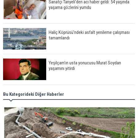
Sanatçı Tanyeli'den acı haber geldi: 54 yaşında
yaşama gözlerini yumdu
Haliç Köprüsü'ndeki asfalt yenileme çalışması
tamamlandı
Yeşilçam'ın usta yonucusu Murat Soydan
yaşamını yitirdi
Meral Akşener ile Müsavat Dervişoğlu cenazede
Bu Kategorideki Diğer Haberler
görüntülendi
29 Mayıs okullar tatil mi?