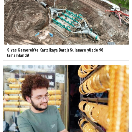
Bilim kurgu gerçekleşiyor... Dondurulmuş
insanları hayata döndürecek keşif
Ünlü türkücü Mahmut Tuncer estetik operasyon
geçirdi: Son hali gündem oldu
Sivas Gemerek'te Kartalkaya Barajı Sulaması yüzde 98
tamamlandı!
Yerli turist 229,7 milyar lira seyahat harcaması
yaptı
Gazze'deki Sağlık Bakanlığı duyurdu: Vahşetin
pençesinde 2 salgın vaka tespit edildi