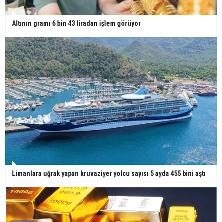
Altının gramı 6 bin 43 liradan işlem görüyor
Limanlara uğrak yapan kruvaziyer yolcu sayısı 5 ayda 455 bini aştı