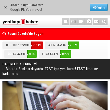
Android uygulamamız
Yükle
Google Play'de mevcut
i
Resmi Gazete'de Bugün
BIST 100
13779.39
-0.14%
ALTIN
6659.05
2.76%
DOLAR
47.688
0.1%
EURO
55.174
0.22%
HABERLER
EKONOMİ
Merkez Bankası duyurdu: FAST için yeni karar! FAST limiti ne
kadar oldu