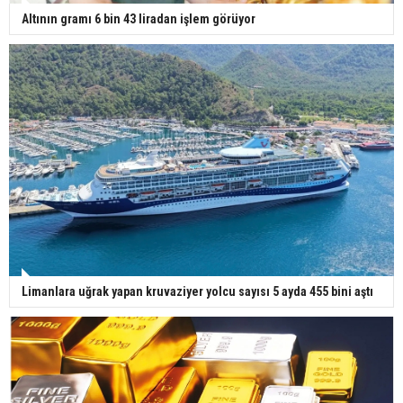
Altının gramı 6 bin 43 liradan işlem görüyor
Limanlara uğrak yapan kruvaziyer yolcu sayısı 5 ayda 455 bini aştı