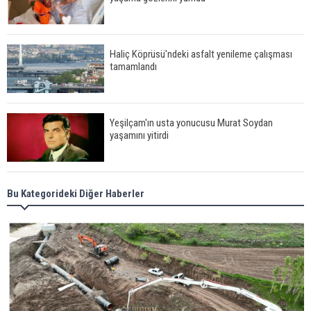
Haliç Köprüsü'ndeki asfalt yenileme çalışması
tamamlandı
Yeşilçam'ın usta yonucusu Murat Soydan
yaşamını yitirdi
Meral Akşener ile Müsavat Dervişoğlu cenazede
Bu Kategorideki Diğer Haberler
görüntülendi
29 Mayıs okullar tatil mi?