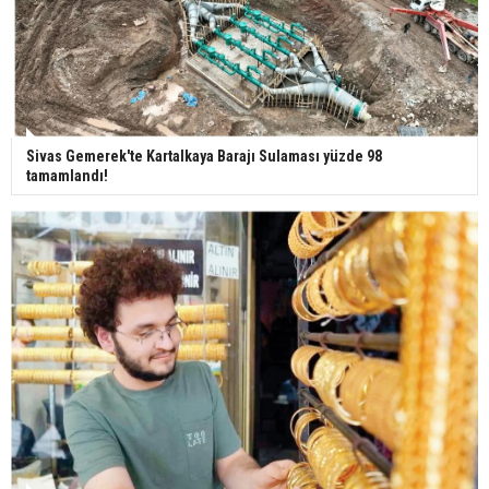
Bilim kurgu gerçekleşiyor... Dondurulmuş
insanları hayata döndürecek keşif
Ünlü türkücü Mahmut Tuncer estetik operasyon
geçirdi: Son hali gündem oldu
Sivas Gemerek'te Kartalkaya Barajı Sulaması yüzde 98
tamamlandı!
Yerli turist 229,7 milyar lira seyahat harcaması
yaptı
Gazze'deki Sağlık Bakanlığı duyurdu: Vahşetin
pençesinde 2 salgın vaka tespit edildi