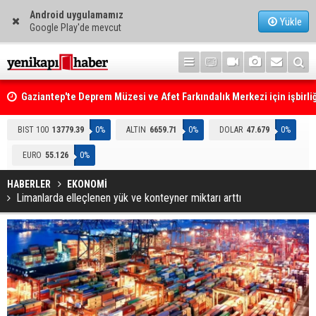
Android uygulamamız
Yükle
Google Play'de mevcut
Gaziantep'te Deprem Müzesi ve Afet Farkındalık Merkezi için işbirliğ
protokolü imzalandı
Resmi Gazete'de Bugün
BIST 100
13779.39
0%
ALTIN
6659.71
0%
DOLAR
47.679
0%
EURO
55.126
0%
HABERLER
EKONOMİ
Limanlarda elleçlenen yük ve konteyner miktarı arttı