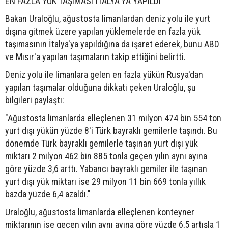
EN FAZLA YÜK TAŞIMASI İTALYA'YA YAPILDI
Bakan Uraloğlu, ağustosta limanlardan deniz yolu ile yurt
dışına gitmek üzere yapılan yüklemelerde en fazla yük
taşımasının İtalya'ya yapıldığına da işaret ederek, bunu ABD
ve Mısır'a yapılan taşımaların takip ettiğini belirtti.
Deniz yolu ile limanlara gelen en fazla yükün Rusya'dan
yapılan taşımalar olduğuna dikkati çeken Uraloğlu, şu
bilgileri paylaştı:
"Ağustosta limanlarda elleçlenen 31 milyon 474 bin 554 ton
yurt dışı yükün yüzde 8'i Türk bayraklı gemilerle taşındı. Bu
dönemde Türk bayraklı gemilerle taşınan yurt dışı yük
miktarı 2 milyon 462 bin 885 tonla geçen yılın aynı ayına
göre yüzde 3,6 arttı. Yabancı bayraklı gemiler ile taşınan
yurt dışı yük miktarı ise 29 milyon 11 bin 669 tonla yıllık
bazda yüzde 6,4 azaldı."
Uraloğlu, ağustosta limanlarda elleçlenen konteyner
miktarının ise geçen yılın aynı ayına göre yüzde 6,5 artışla 1