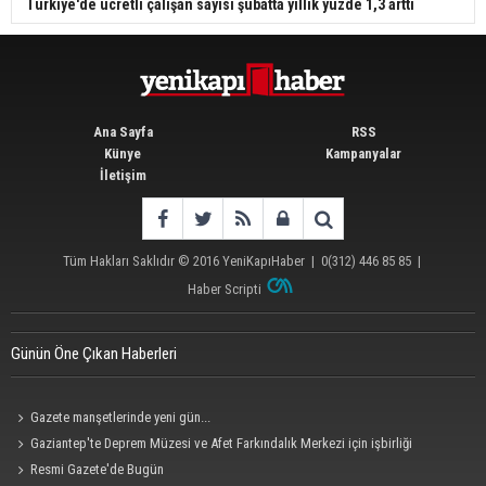
Türkiye'de ücretli çalışan sayısı şubatta yıllık yüzde 1,3 arttı
Ana Sayfa
RSS
Künye
Kampanyalar
İletişim
Tüm Hakları Saklıdır © 2016
YeniKapıHaber
|
0(312) 446 85 85
|
Haber Scripti
Günün Öne Çıkan Haberleri
Gazete manşetlerinde yeni gün...
Gaziantep'te Deprem Müzesi ve Afet Farkındalık Merkezi için işbirliği
protokolü imzalandı
Resmi Gazete'de Bugün