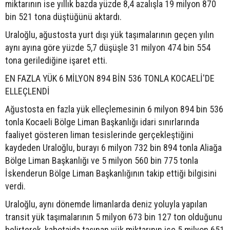
miktarının ise yıllık bazda yüzde 8,4 azalışla 19 milyon 870
bin 521 tona düştüğünü aktardı.
Uraloğlu, ağustosta yurt dışı yük taşımalarının geçen yılın
aynı ayına göre yüzde 5,7 düşüşle 31 milyon 474 bin 554
tona gerilediğine işaret etti.
EN FAZLA YÜK 6 MİLYON 894 BİN 536 TONLA KOCAELİ'DE
ELLEÇLENDİ
Ağustosta en fazla yük elleçlemesinin 6 milyon 894 bin 536
tonla Kocaeli Bölge Liman Başkanlığı idari sınırlarında
faaliyet gösteren liman tesislerinde gerçekleştiğini
kaydeden Uraloğlu, burayı 6 milyon 732 bin 894 tonla Aliağa
Bölge Liman Başkanlığı ve 5 milyon 560 bin 775 tonla
İskenderun Bölge Liman Başkanlığının takip ettiği bilgisini
verdi.
Uraloğlu, aynı dönemde limanlarda deniz yoluyla yapılan
transit yük taşımalarının 5 milyon 673 bin 127 ton olduğunu
belirterek, kabotajda taşınan yük miktarının ise 5 milyon 651