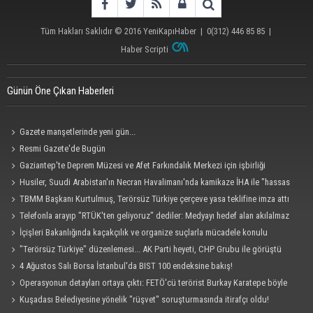
Tüm Hakları Saklıdır © 2016
YeniKapıHaber
|
0(312) 446 85 85
|
Haber Scripti
Günün Öne Çıkan Haberleri
Gazete manşetlerinde yeni gün...
Resmi Gazete'de Bugün
Gaziantep'te Deprem Müzesi ve Afet Farkındalık Merkezi için işbirliği
protokolü imzalandı
Husiler, Suudi Arabistan'ın Necran Havalimanı'nda kamikaze İHA ile "hassas
bir hedefi" vurduklarını açıkladı
TBMM Başkanı Kurtulmuş, Terörsüz Türkiye çerçeve yasa teklifine imza attı
Telefonla arayıp "RTÜK'ten geliyoruz" dediler: Medyayı hedef alan akılalmaz
tuzak ifşa oldu
İçişleri Bakanlığında kaçakçılık ve organize suçlarla mücadele konulu
güvenlik toplantısı yapıldı
"Terörsüz Türkiye" düzenlemesi... AK Parti heyeti, CHP Grubu ile görüştü
4 Ağustos Salı Borsa İstanbul'da BIST 100 endeksine bakış!
Operasyonun detayları ortaya çıktı: FETÖ'cü terörist Burkay Karatepe böyle
yakalandı!
Kuşadası Belediyesine yönelik "rüşvet" soruşturmasında itirafçı oldu!