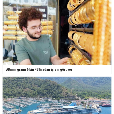
Yerli turist 229,7 milyar lira seyahat harcaması
yaptı
Gazze'deki Sağlık Bakanlığı duyurdu: Vahşetin
pençesinde 2 salgın vaka tespit edildi
Altının gramı 6 bin 43 liradan işlem görüyor