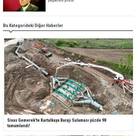
Meral Akşener ile Müsavat Dervişoğlu cenazede
Bu Kategorideki Diğer Haberler
görüntülendi
29 Mayıs okullar tatil mi?
Bilim kurgu gerçekleşiyor... Dondurulmuş
insanları hayata döndürecek keşif
Ünlü türkücü Mahmut Tuncer estetik operasyon
geçirdi: Son hali gündem oldu
Sivas Gemerek'te Kartalkaya Barajı Sulaması yüzde 98
tamamlandı!