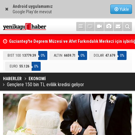
Android uygulamamız
Yükle
Google Play'de mevcut
Gaziantep'te Deprem Müzesi ve Afet Farkındalık Merkezi için işbirliğ
protokolü imzalandı
Resmi Gazete'de Bugün
BIST 100
13779.39
0%
ALTIN
6659.71
0%
DOLAR
47.679
0%
EURO
55.126
0%
HABERLER
EKONOMİ
Gençlere 150 bin TL evlilik kredisi geliyor