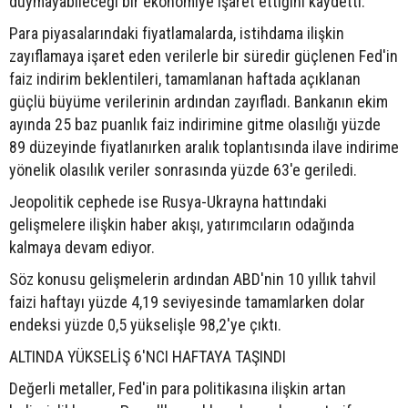
duymayabileceği bir ekonomiye işaret ettiğini kaydetti.
Para piyasalarındaki fiyatlamalarda, istihdama ilişkin
zayıflamaya işaret eden verilerle bir süredir güçlenen Fed'in
faiz indirim beklentileri, tamamlanan haftada açıklanan
güçlü büyüme verilerinin ardından zayıfladı. Bankanın ekim
ayında 25 baz puanlık faiz indirimine gitme olasılığı yüzde
89 düzeyinde fiyatlanırken aralık toplantısında ilave indirime
yönelik olasılık veriler sonrasında yüzde 63'e geriledi.
Jeopolitik cephede ise Rusya-Ukrayna hattındaki
gelişmelere ilişkin haber akışı, yatırımcıların odağında
kalmaya devam ediyor.
Söz konusu gelişmelerin ardından ABD'nin 10 yıllık tahvil
faizi haftayı yüzde 4,19 seviyesinde tamamlarken dolar
endeksi yüzde 0,5 yükselişle 98,2'ye çıktı.
ALTINDA YÜKSELİŞ 6'NCI HAFTAYA TAŞINDI
Değerli metaller, Fed'in para politikasına ilişkin artan