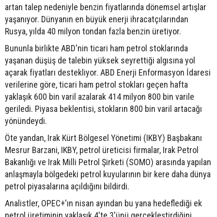
artan talep nedeniyle benzin fiyatlarında dönemsel artışlar
yaşanıyor. Dünyanın en büyük enerji ihracatçılarından
Rusya, yılda 40 milyon tondan fazla benzin üretiyor.
Bununla birlikte ABD'nin ticari ham petrol stoklarında
yaşanan düşüş de talebin yüksek seyrettiği algısına yol
açarak fiyatları destekliyor. ABD Enerji Enformasyon İdaresi
verilerine göre, ticari ham petrol stokları geçen hafta
yaklaşık 600 bin varil azalarak 414 milyon 800 bin varile
geriledi. Piyasa beklentisi, stokların 800 bin varil artacağı
yönündeydi.
Öte yandan, Irak Kürt Bölgesel Yönetimi (IKBY) Başbakanı
Mesrur Barzani, IKBY, petrol üreticisi firmalar, Irak Petrol
Bakanlığı ve Irak Milli Petrol Şirketi (SOMO) arasında yapılan
anlaşmayla bölgedeki petrol kuyularının bir kere daha dünya
petrol piyasalarına açıldığını bildirdi.
Analistler, OPEC+'ın nisan ayından bu yana hedeflediği ek
petrol üretiminin yaklaşık 4'te 3'ünü gerçekleştirdiğini,