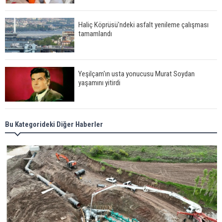
Haliç Köprüsü'ndeki asfalt yenileme çalışması
tamamlandı
Yeşilçam'ın usta yonucusu Murat Soydan
yaşamını yitirdi
Meral Akşener ile Müsavat Dervişoğlu cenazede
Bu Kategorideki Diğer Haberler
görüntülendi
29 Mayıs okullar tatil mi?
Bilim kurgu gerçekleşiyor... Dondurulmuş