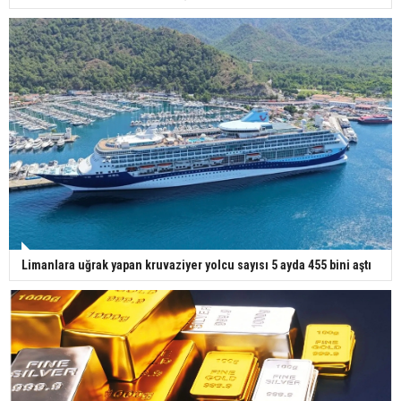
Limanlara uğrak yapan kruvaziyer yolcu sayısı 5 ayda 455 bini aştı