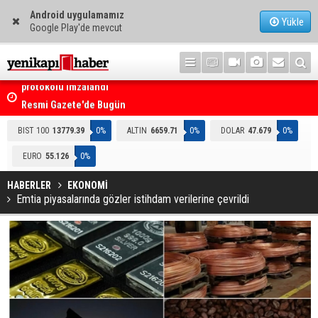
Android uygulamamız
Yükle
Google Play'de mevcut
i
Resmi Gazete'de Bugün
BIST 100
13779.39
0%
ALTIN
6659.71
0%
DOLAR
47.679
0%
EURO
55.126
0%
HABERLER
EKONOMİ
Emtia piyasalarında gözler istihdam verilerine çevrildi