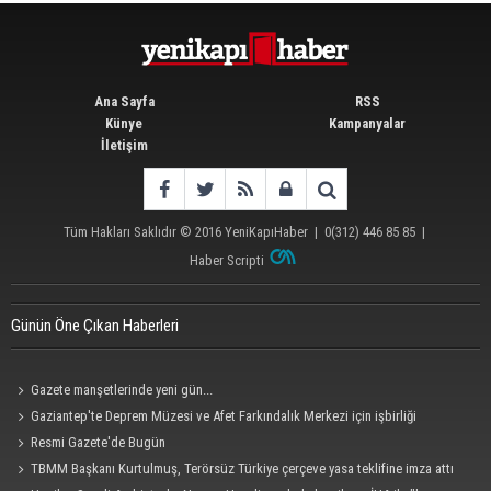
Ana Sayfa
RSS
Künye
Kampanyalar
İletişim
Tüm Hakları Saklıdır © 2016
YeniKapıHaber
|
0(312) 446 85 85
|
Haber Scripti
Günün Öne Çıkan Haberleri
Gazete manşetlerinde yeni gün...
Gaziantep'te Deprem Müzesi ve Afet Farkındalık Merkezi için işbirliği
protokolü imzalandı
Resmi Gazete'de Bugün
TBMM Başkanı Kurtulmuş, Terörsüz Türkiye çerçeve yasa teklifine imza attı