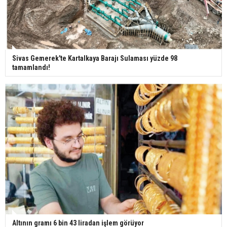
insanları hayata döndürecek keşif
Ünlü türkücü Mahmut Tuncer estetik operasyon
geçirdi: Son hali gündem oldu
Sivas Gemerek'te Kartalkaya Barajı Sulaması yüzde 98
tamamlandı!
Yerli turist 229,7 milyar lira seyahat harcaması
yaptı
Gazze'deki Sağlık Bakanlığı duyurdu: Vahşetin
pençesinde 2 salgın vaka tespit edildi
Altının gramı 6 bin 43 liradan işlem görüyor