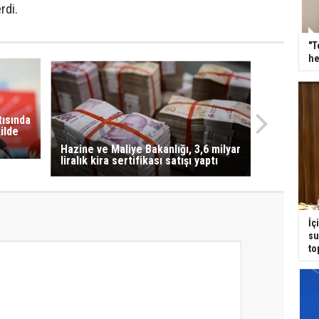
rdi.
"T
he
tısında
ilde
Hazine ve Maliye Bakanlığı, 3,6 milyar
liralık kira sertifikası satışı yaptı
İç
su
to