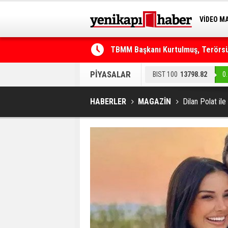
VİDEO M
BİLİM-T
TBMM Başkanı Kurtulmuş, Terörsüz
Telefonla arayıp "RTÜK'ten geliyo
PİYASALAR
BIST 100
13798.82
0
HABERLER
MAGAZİN
Dilan Polat il