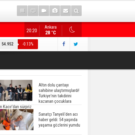
Ankara
"Terörsüz Türkiye" düzenlemesi... AK Parti heyeti, CHP
20:20
28 °C
54.952
-0.13%
Altın dolu çantayı
sahibine ulaştırmışlardı!
Türkiye'nin takdirini
kazanan çocuklara
n Kacır'dan sürpriz
Sanatçı Tanyeli'den acı
haber geldi: 54 yaşında
yaşama gözlerini yumdu