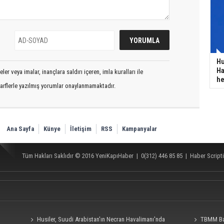
Hu
Ha
er veya imalar, inançlara saldırı içeren, imla kuralları ile
he
arflerle yazılmış yorumlar onaylanmamaktadır.
Ana Sayfa
Künye
İletişim
RSS
Kampanyalar
Tüm Hakları Saklıdır © 2016
YeniKapıHaber
|
0(312) 446 85 85
|
Haber Scripti
Husiler, Suudi Arabistan'ın Necran Havalimanı'nda
TBMM Baş