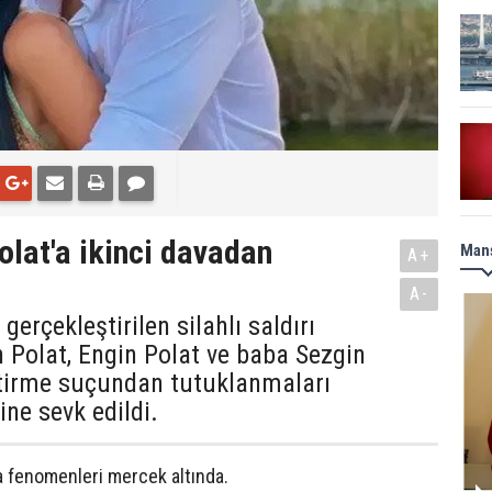
Polat'a ikinci davadan
Manş
A+
A-
gerçekleştirilen silahlı saldırı
 Polat, Engin Polat ve baba Sezgin
ettirme suçundan tutuklanmaları
ine sevk edildi.
 fenomenleri mercek altında.