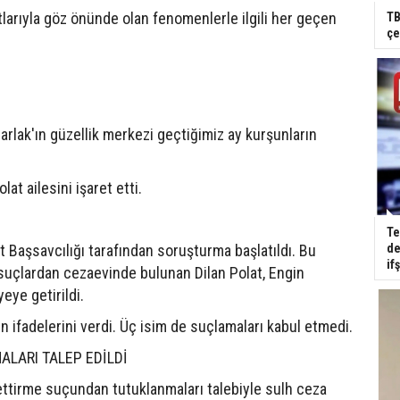
atlarıyla göz önünde olan fenomenlerle ilgili her geçen
TB
çe
arlak'ın güzellik merkezi geçtiğimiz ay kurşunların
olat ailesini işaret etti.
Te
 Başsavcılığı tarafından soruşturma başlatıldı. Bu
de
if
suçlardan cezaevinde bulunan Dilan Polat, Engin
eye getirildi.
kin ifadelerini verdi. Üç isim de suçlamaları kabul etmedi.
LARI TALEP EDİLDİ
zmettirme suçundan tutuklanmaları talebiyle sulh ceza