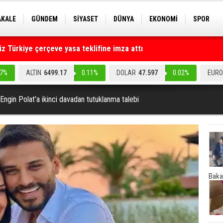
AKALE
GÜNDEM
SİYASET
DÜNYA
EKONOMİ
SPOR
EKNOLOJİ
EĞİTİM
GENEL
 Türkiye çerçeve yasa teklifine imza attı
ruz" dediler: Medyayı hedef alan akılalmaz tuzak ifşa oldu
.7%
ALTIN
6499.17
0.11%
DOLAR
47.597
0.02%
EURO
e Engin Polat'a ikinci davadan tutuklanma talebi
Baka