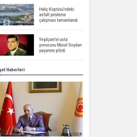
Haliç Köprüsü'ndeki
asfalt yenileme
çalışması tamamlandı
Yeşilçam'ın usta
yonucusu Murat Soydan
yaşamını yitirdi
et Haberleri
Meral Akşener ile
Müsavat Dervişoğlu
cenazede görüntülendi
29 Mayıs okullar tatil mi?
Bilim kurgu
gerçekleşiyor...