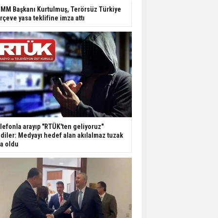
Dondurulmuş insanları
MM Başkanı Kurtulmuş, Terörsüz Türkiye
hayata döndürecek keşif
rçeve yasa teklifine imza attı
Ünlü türkücü Mahmut
Tuncer estetik
operasyon geçirdi: Son
hali gündem oldu
Yerli turist 229,7 milyar
lira seyahat harcaması
yaptı
lefonla arayıp "RTÜK'ten geliyoruz"
Gazze'deki Sağlık
diler: Medyayı hedef alan akılalmaz tuzak
Bakanlığı duyurdu:
şa oldu
Vahşetin pençesinde 2
salgın vaka tespit edildi