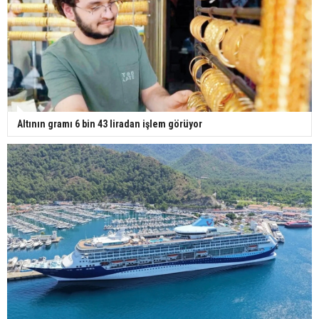
Gazze'deki Sağlık Bakanlığı duyurdu: Vahşetin
pençesinde 2 salgın vaka tespit edildi
Altının gramı 6 bin 43 liradan işlem görüyor