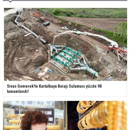
29 Mayıs okullar tatil mi?
Bilim kurgu gerçekleşiyor... Dondurulmuş
insanları hayata döndürecek keşif
Ünlü türkücü Mahmut Tuncer estetik operasyon
geçirdi: Son hali gündem oldu
Sivas Gemerek'te Kartalkaya Barajı Sulaması yüzde 98
tamamlandı!
Yerli turist 229,7 milyar lira seyahat harcaması
yaptı