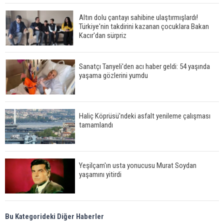
Altın dolu çantayı sahibine ulaştırmışlardı!
Türkiye'nin takdirini kazanan çocuklara Bakan
Kacır'dan sürpriz
Sanatçı Tanyeli'den acı haber geldi: 54 yaşında
yaşama gözlerini yumdu
Haliç Köprüsü'ndeki asfalt yenileme çalışması
tamamlandı
Yeşilçam'ın usta yonucusu Murat Soydan
yaşamını yitirdi
Meral Akşener ile Müsavat Dervişoğlu cenazede
Bu Kategorideki Diğer Haberler
görüntülendi