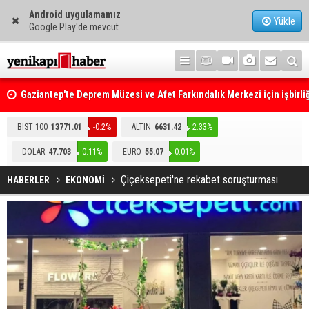
Android uygulamamız
Yükle
Google Play'de mevcut
Gaziantep'te Deprem Müzesi ve Afet Farkındalık Merkezi için işbirliğ
protokolü imzalandı
Resmi Gazete'de Bugün
BIST 100
13771.01
-0.2%
ALTIN
6631.42
2.33%
DOLAR
47.703
0.11%
EURO
55.07
0.01%
Çiçeksepeti'ne rekabet soruşturması
HABERLER
EKONOMİ