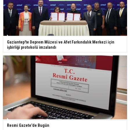
Bilim kurgu gerçekleşiyor... Dondurulmuş
insanları hayata döndürecek keşif
Ünlü türkücü Mahmut Tuncer estetik operasyon
Gaziantep'te Deprem Müzesi ve Afet Farkındalık Merkezi için
geçirdi: Son hali gündem oldu
işbirliği protokolü imzalandı
Yerli turist 229,7 milyar lira seyahat harcaması
yaptı
Gazze'deki Sağlık Bakanlığı duyurdu: Vahşetin
pençesinde 2 salgın vaka tespit edildi
Resmi Gazete'de Bugün