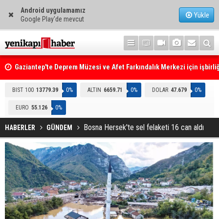
Android uygulamamız
Yükle
Google Play'de mevcut
Gaziantep'te Deprem Müzesi ve Afet Farkındalık Merkezi için işbirliğ
protokolü imzalandı
Resmi Gazete'de Bugün
BIST 100
13779.39
0%
ALTIN
6659.71
0%
DOLAR
47.679
0%
EURO
55.126
0%
Bosna Hersek'te sel felaketi 16 can aldı
HABERLER
GÜNDEM