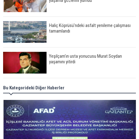
yaşama gözlerini yumdu
Haliç Köprüsü'ndeki asfalt yenileme çalışması
tamamlandı
Yeşilçam'ın usta yonucusu Murat Soydan
yaşamını yitirdi
Meral Akşener ile Müsavat Dervişoğlu cenazede
Bu Kategorideki Diğer Haberler
görüntülendi
29 Mayıs okullar tatil mi?