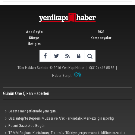
Ana Sayfa
RSS
Künye
Kampanyalar
İletişim
Tüm Hakları Saklıdır © 2016
YeniKapıHaber
|
0(312) 446 85 85
|
Haber Scripti
Günün Öne Çıkan Haberleri
Gazete manşetlerinde yeni gün...
Gaziantep'te Deprem Müzesi ve Afet Farkındalık Merkezi için işbirliği
protokolü imzalandı
Resmi Gazete'de Bugün
TBMM Başkanı Kurtulmuş, Terörsüz Türkiye çerçeve yasa teklifine imza attı