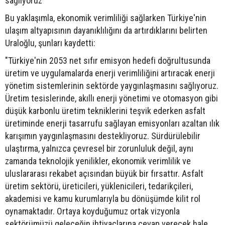
sağlıyoruz"
Bu yaklaşımla, ekonomik verimliliği sağlarken Türkiye'nin
ulaşım altyapısının dayanıklılığını da artırdıklarını belirten
Uraloğlu, şunları kaydetti:
"Türkiye'nin 2053 net sıfır emisyon hedefi doğrultusunda
üretim ve uygulamalarda enerji verimliliğini artıracak enerji
yönetim sistemlerinin sektörde yaygınlaşmasını sağlıyoruz.
Üretim tesislerinde, akıllı enerji yönetimi ve otomasyon gibi
düşük karbonlu üretim tekniklerini teşvik ederken asfalt
üretiminde enerji tasarrufu sağlayan emisyonları azaltan ılık
karışımın yaygınlaşmasını destekliyoruz. Sürdürülebilir
ulaştırma, yalnızca çevresel bir zorunluluk değil, aynı
zamanda teknolojik yenilikler, ekonomik verimlilik ve
uluslararası rekabet açısından büyük bir fırsattır. Asfalt
üretim sektörü, üreticileri, yüklenicileri, tedarikçileri,
akademisi ve kamu kurumlarıyla bu dönüşümde kilit rol
oynamaktadır. Ortaya koyduğumuz ortak vizyonla
sektörümüzü geleceğin ihtiyaçlarına cevap verecek hale