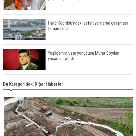
Haliç Köprüsü'ndeki asfalt yenileme çalışması
tamamlandı
Yeşilçam'ın usta yonucusu Murat Soydan
yaşamını yitirdi
Meral Akşener ile Müsavat Dervişoğlu cenazede
Bu Kategorideki Diğer Haberler
görüntülendi
29 Mayıs okullar tatil mi?