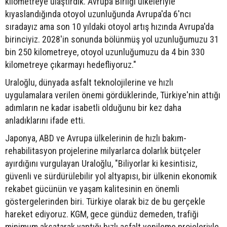
kilometreye ulaştırdık. Avrupa Birliği ülkeleriyle
kıyaslandığında otoyol uzunluğunda Avrupa'da 6'ncı
sıradayız ama son 10 yıldaki otoyol artış hızında Avrupa'da
birinciyiz. 2028'in sonunda bölünmüş yol uzunluğumuzu 31
bin 250 kilometreye, otoyol uzunluğumuzu da 4 bin 330
kilometreye çıkarmayı hedefliyoruz."
Uraloğlu, dünyada asfalt teknolojilerine ve hızlı
uygulamalara verilen önemi gördüklerinde, Türkiye'nin attığı
adımların ne kadar isabetli olduğunu bir kez daha
anladıklarını ifade etti.
Japonya, ABD ve Avrupa ülkelerinin de hızlı bakım-
rehabilitasyon projelerine milyarlarca dolarlık bütçeler
ayırdığını vurgulayan Uraloğlu, "Biliyorlar ki kesintisiz,
güvenli ve sürdürülebilir yol altyapısı, bir ülkenin ekonomik
rekabet gücünün ve yaşam kalitesinin en önemli
göstergelerinden biri. Türkiye olarak biz de bu gerçekle
hareket ediyoruz. KGM, gece gündüz demeden, trafiği
minimum aksatarak yaptığı hızlı asfalt yenileme projeleriyle