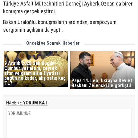
Türkiye Asfalt Müteahhitleri Derneği Ayberk Özcan da birer
konuşma gerçekleştirdi.
Bakan Uraloğlu, konuşmaların ardından, sempozyum
sergisinin açılışını da yaptı.
Önceki ve Sonraki Haberler
9 Aralık 2025 Salı Bugün
Cumhuriyet altını, çeyrek
altın ve gram altın fiyatları
bugün ne kadar, alış satış kaç
Papa 14. Leo, Ukrayna Devlet
TL?
Başkanı Zelenski ile görüştü
HABERE
YORUM KAT