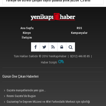
Türkiye'de ücretli çalışan sayısı şubatta yıllık yüzde 1,3 arttı
Ana Sayfa
RSS
Künye
Kampanyalar
İletişim
Tüm Hakları Saklıdır © 2016
YeniKapıHaber
|
0(312) 446 85 85
|
Haber Scripti
Günün Öne Çıkan Haberleri
Gazete manşetlerinde yeni gün...
Resmi Gazete'de Bugün
Gaziantep'te Deprem Müzesi ve Afet Farkındalık Merkezi için işbirliği