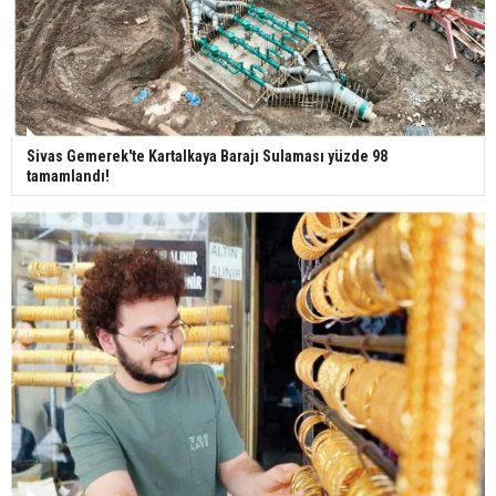
Bilim kurgu gerçekleşiyor... Dondurulmuş
insanları hayata döndürecek keşif
Ünlü türkücü Mahmut Tuncer estetik operasyon
geçirdi: Son hali gündem oldu
Sivas Gemerek'te Kartalkaya Barajı Sulaması yüzde 98
tamamlandı!
Yerli turist 229,7 milyar lira seyahat harcaması
yaptı
Gazze'deki Sağlık Bakanlığı duyurdu: Vahşetin
pençesinde 2 salgın vaka tespit edildi