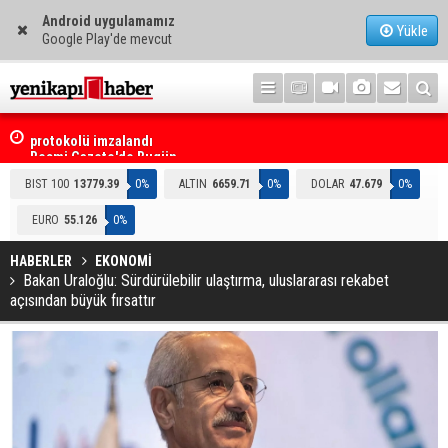
Android uygulamamız
Yükle
Google Play'de mevcut
i
Resmi Gazete'de Bugün
BIST 100
13779.39
0%
ALTIN
6659.71
0%
DOLAR
47.679
0%
EURO
55.126
0%
HABERLER
EKONOMİ
Bakan Uraloğlu: Sürdürülebilir ulaştırma, uluslararası rekabet
açısından büyük fırsattır