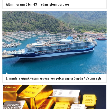
Altının gramı 6 bin 43 liradan işlem görüyor
Limanlara uğrak yapan kruvaziyer yolcu sayısı 5 ayda 455 bini aştı