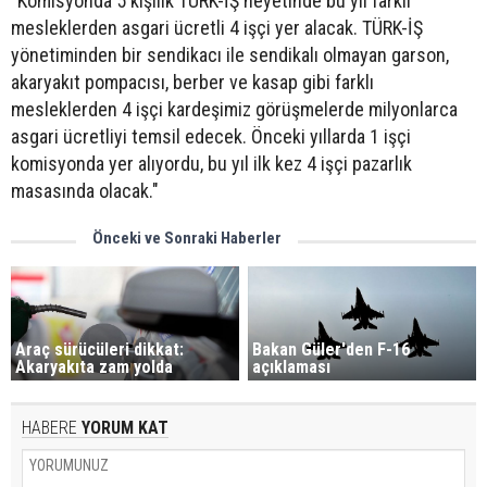
"Komisyonda 5 kişilik TÜRK-İŞ heyetinde bu yıl farklı
mesleklerden asgari ücretli 4 işçi yer alacak. TÜRK-İŞ
yönetiminden bir sendikacı ile sendikalı olmayan garson,
akaryakıt pompacısı, berber ve kasap gibi farklı
mesleklerden 4 işçi kardeşimiz görüşmelerde milyonlarca
asgari ücretliyi temsil edecek. Önceki yıllarda 1 işçi
komisyonda yer alıyordu, bu yıl ilk kez 4 işçi pazarlık
masasında olacak."
Önceki ve Sonraki Haberler
Araç sürücüleri dikkat:
Bakan Güler'den F-16
Akaryakıta zam yolda
açıklaması
HABERE
YORUM KAT