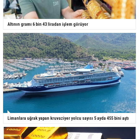
Altının gramı 6 bin 43 liradan işlem görüyor
Limanlara uğrak yapan kruvaziyer yolcu sayısı 5 ayda 455 bini aştı