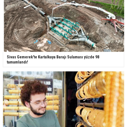
Bilim kurgu gerçekleşiyor... Dondurulmuş
insanları hayata döndürecek keşif
Ünlü türkücü Mahmut Tuncer estetik operasyon
geçirdi: Son hali gündem oldu
Sivas Gemerek'te Kartalkaya Barajı Sulaması yüzde 98
tamamlandı!
Yerli turist 229,7 milyar lira seyahat harcaması
yaptı
Gazze'deki Sağlık Bakanlığı duyurdu: Vahşetin
pençesinde 2 salgın vaka tespit edildi