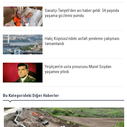
Sanatçı Tanyeli'den acı haber geldi: 54 yaşında
yaşama gözlerini yumdu
Haliç Köprüsü'ndeki asfalt yenileme çalışması
tamamlandı
Yeşilçam'ın usta yonucusu Murat Soydan
yaşamını yitirdi
Meral Akşener ile Müsavat Dervişoğlu cenazede
Bu Kategorideki Diğer Haberler
görüntülendi
29 Mayıs okullar tatil mi?