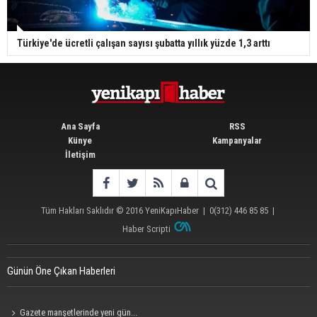
Türkiye'de ücretli çalışan sayısı şubatta yıllık yüzde 1,3 arttı
Ana Sayfa
RSS
Künye
Kampanyalar
İletişim
Tüm Hakları Saklıdır © 2016
YeniKapıHaber
|
0(312) 446 85 85
|
Haber Scripti
Günün Öne Çıkan Haberleri
Gazete manşetlerinde yeni gün...