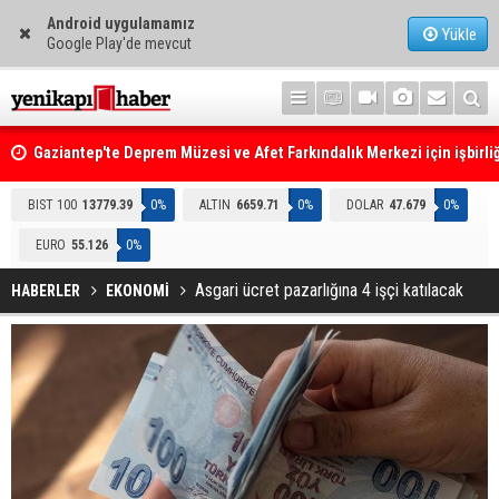
Android uygulamamız
Yükle
Google Play'de mevcut
Gaziantep'te Deprem Müzesi ve Afet Farkındalık Merkezi için işbirliğ
protokolü imzalandı
Resmi Gazete'de Bugün
BIST 100
13779.39
0%
ALTIN
6659.71
0%
DOLAR
47.679
0%
EURO
55.126
0%
Asgari ücret pazarlığına 4 işçi katılacak
HABERLER
EKONOMİ