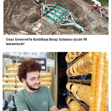
Bilim kurgu gerçekleşiyor... Dondurulmuş
insanları hayata döndürecek keşif
Ünlü türkücü Mahmut Tuncer estetik operasyon
geçirdi: Son hali gündem oldu
Sivas Gemerek'te Kartalkaya Barajı Sulaması yüzde 98
tamamlandı!
Yerli turist 229,7 milyar lira seyahat harcaması
yaptı
Gazze'deki Sağlık Bakanlığı duyurdu: Vahşetin
pençesinde 2 salgın vaka tespit edildi