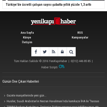
Türkiye'de ücretli çalışan sayısı şubatta yıllık yüzde 1,3 arttı
Ana Sayfa
RSS
Künye
Kampanyalar
İletişim
Tüm Hakları Saklıdır © 2016
YeniKapıHaber
|
0(312) 446 85 85
|
Haber Scripti
Günün Öne Çıkan Haberleri
Gazete manşetlerinde yeni gün...
Husiler, Suudi Arabistan'ın Necran Havalimanı'nda kamikaze İHA ile "hassas
bir hedefi" vurduklarını açıkladı
TBMM Başkanı Kurtulmuş, Terörsüz Türkiye çerçeve yasa teklifine imza attı