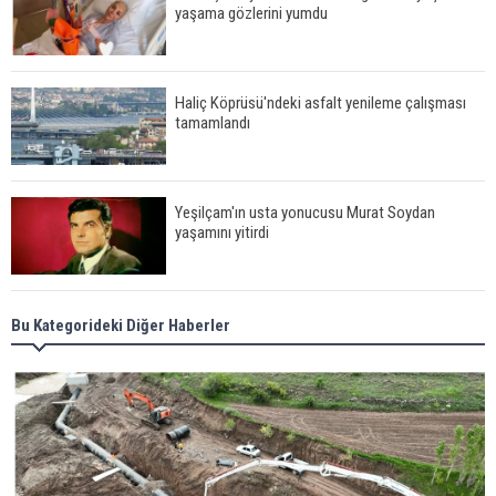
yaşama gözlerini yumdu
Haliç Köprüsü'ndeki asfalt yenileme çalışması
tamamlandı
Yeşilçam'ın usta yonucusu Murat Soydan
yaşamını yitirdi
Meral Akşener ile Müsavat Dervişoğlu cenazede
Bu Kategorideki Diğer Haberler
görüntülendi
29 Mayıs okullar tatil mi?