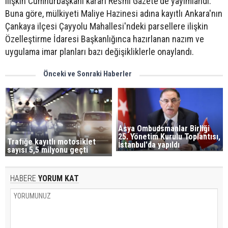
ilişkin Cumhurbaşkanı kararı Resmi Gazete'de yayımlandı.
Buna göre, mülkiyeti Maliye Hazinesi adına kayıtlı Ankara'nın
Çankaya ilçesi Çayyolu Mahallesi'ndeki parsellere ilişkin
Özelleştirme İdaresi Başkanlığınca hazırlanan nazım ve
uygulama imar planları bazı değişikliklerle onaylandı.
Önceki ve Sonraki Haberler
Asya Ombudsmanlar Birliği
25. Yönetim Kurulu Toplantısı,
Trafiğe kayıtlı motosiklet
İstanbul'da yapıldı
sayısı 5,5 milyonu geçti
HABERE
YORUM KAT