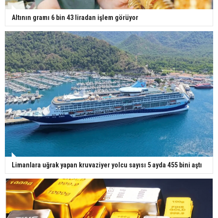
Altının gramı 6 bin 43 liradan işlem görüyor
Limanlara uğrak yapan kruvaziyer yolcu sayısı 5 ayda 455 bini aştı