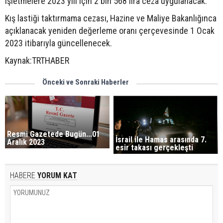
işletmelere 2023 yılı için 2 bin 568 lira ceza uygulanacak.
Kış lastiği taktırmama cezası, Hazine ve Maliye Bakanlığınca
açıklanacak yeniden değerleme oranı çerçevesinde 1 Ocak
2023 itibarıyla güncellenecek.
Kaynak:TRTHABER
Önceki ve Sonraki Haberler
Resmi Gazetede Bugün...01
İsrail ile Hamas arasında 7.
Aralık 2023
esir takası gerçekleşti
HABERE
YORUM KAT