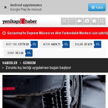
Android uygulamamız
Yükle
Google Play'de mevcut
Gaziantep'te Deprem Müzesi ve Afet Farkındalık Merkezi için işbirliğ
protokolü imzalandı
Resmi Gazete'de Bugün
BIST 100
13779.39
0%
ALTIN
6659.71
0%
DOLAR
47.679
0%
EURO
55.126
0%
HABERLER
GÜNDEM
Zorunlu kış lastiği uygulaması bugün başlıyor