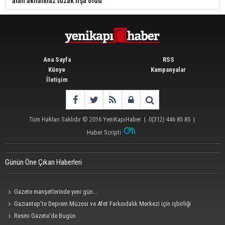
alan akılalmaz tuzak ifşa oldu
Ana Sayfa
RSS
Künye
Kampanyalar
İletişim
Tüm Hakları Saklıdır © 2016
YeniKapıHaber
|
0(312) 446 85 85
|
Haber Scripti
Günün Öne Çıkan Haberleri
Gazete manşetlerinde yeni gün...
Gaziantep'te Deprem Müzesi ve Afet Farkındalık Merkezi için işbirliği
protokolü imzalandı
Resmi Gazete'de Bugün