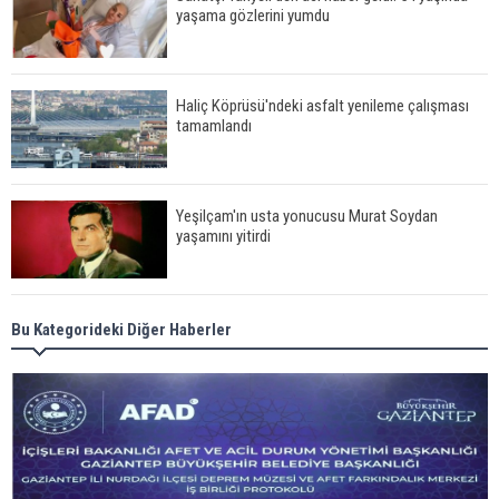
yaşama gözlerini yumdu
Haliç Köprüsü'ndeki asfalt yenileme çalışması
tamamlandı
Yeşilçam'ın usta yonucusu Murat Soydan
yaşamını yitirdi
Meral Akşener ile Müsavat Dervişoğlu cenazede
Bu Kategorideki Diğer Haberler
görüntülendi
29 Mayıs okullar tatil mi?