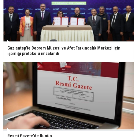
Bilim kurgu gerçekleşiyor... Dondurulmuş
insanları hayata döndürecek keşif
Ünlü türkücü Mahmut Tuncer estetik operasyon
Gaziantep'te Deprem Müzesi ve Afet Farkındalık Merkezi için
geçirdi: Son hali gündem oldu
işbirliği protokolü imzalandı
Yerli turist 229,7 milyar lira seyahat harcaması
yaptı
Gazze'deki Sağlık Bakanlığı duyurdu: Vahşetin
pençesinde 2 salgın vaka tespit edildi
Resmi Gazete'de Bugün