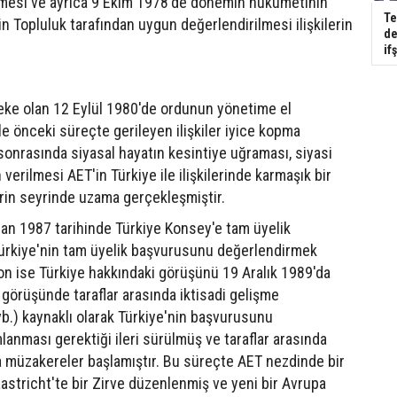
lmesi ve ayrıca 9 Ekim 1978'de dönemin hükümetinin
Te
nin Topluluk tarafından uygun değerlendirilmesi ilişkilerin
de
if
 leke olan 12 Eylül 1980'de ordunun yönetime el
le önceki süreçte gerileyen ilişkiler iyice kopma
sonrasında siyasal hayatın kesintiye uğraması, siyasi
 verilmesi AET'in Türkiye ile ilişkilerinde karmaşık bir
erin seyrinde uzama gerçekleşmiştir.
n 1987 tarihinde Türkiye Konsey'e tam üyelik
rkiye'nin tam üyelik başvurusunu değerlendirmek
n ise Türkiye hakkındaki görüşünü 19 Aralık 1989'da
li görüşünde taraflar arasında iktisadi gelişme
 vb.) kaynaklı olarak Türkiye'nin başvurusunu
lanması gerektiği ileri sürülmüş ve taraflar arasında
a müzakereler başlamıştır. Bu süreçte AET nezdinde bir
astricht'te bir Zirve düzenlenmiş ve yeni bir Avrupa