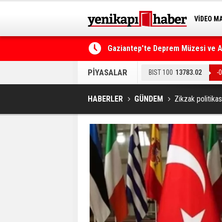
VİDEO M
Gaziantep'te Deprem Müzesi ve Afe
BİLİM-T
Resmi Gazete'de Bugün
PİYASALAR
BIST 100
13783.02
-
EURO
55.031
-0.06%
HABERLER
GÜNDEM
Zikzak politikas