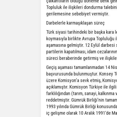
çalkantıların olduğu döneme denk ge
Topluluk ile ilişkileri dondurma talebi
gerilemesine sebebiyet vermiştir.
Darbelerle karmaşıklaşan süreç
Türk siyasi tarihindeki bir başka kara
koymasıyla birlikte Avrupa Topluluğu i
aşamasına gelmiştir. 12 Eylül darbesi 
partilerin kapatılması, idam cezalarının
süreci beraberinde getirmiş ve ilişkil
Geçiş aşaması tamamlanmadan 14 Nisa
başvurusunda bulunmuştur. Konsey Tü
üzere Komisyon'a sevk etmiş, Komisyo
açıklamıştır. Komisyon Türkiye ile ilgi
farklılığından (tarım, sanayi, kalkınma
reddetmiştir. Gümrük Birliği'nin tamam
1993 yılında Gümrük Birliği konusund
iç gelişme olarak 10 Aralık 1991'de Ma