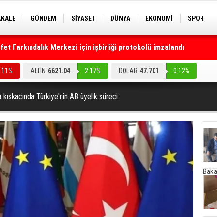
AKALE
GÜNDEM
SİYASET
DÜNYA
EKONOMİ
SPOR
t Farkındalık Merkezi için işbirliği protokolü imzalandı
EKNOLOJİ
EĞİTİM
GENEL
0.11%
ALTIN
6621.04
2.17%
DOLAR
47.701
0.12%
ı kıskacında Türkiye'nin AB üyelik süreci
Baka