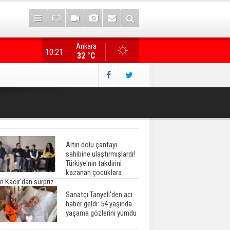
Ankara
Gazete manşetlerinde yeni gün...
10:21
32 °C
Altın dolu çantayı
sahibine ulaştırmışlardı!
Türkiye'nin takdirini
kazanan çocuklara
n Kacır'dan sürpriz
Sanatçı Tanyeli'den acı
haber geldi: 54 yaşında
yaşama gözlerini yumdu