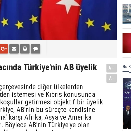
acında Türkiye'nin AB üyelik
Bu K
A+
A-
 çerçevesinde diğer ülkelerden
e'den istemesi ve Kıbrıs konusunda
koşullar getirmesi objektif bir üyelik
rkiye, AB'nin bu süreçte kendisine
ına' karşı Afrika, Asya ve Amerika
r. Böylece AB'nin Türkiye'ye olan