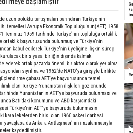
 edilmeye başlamıştır
Ga
Fa
im
de uzun soluklu tartışmaları barındıran Türkiye'nin
tarihi temelleri Avrupa Ekonomik Topluluğu'nun(AET) 1958
1 Temmuz 1959 tarihinde Türkiye'nin topluluğa ortaklık
'ye ortaklık başvurusunda bulunmuş ve Türkiye'nin
dan kabul edilerek Türkiye'nin üyeliğine ilişkin süreç
 kurulacak bir siyasal birliğin dışında kalmak
de ederek ortak pazarda önemli bir aktör olarak yer alma
syondan sıyrılma ve 1952'de NATO'ya girişiyle birlikte
Re
 güçlendirme çabası AET'ye başvurusunda temel
limli olan Türkiye-Yunanistan ilişkileri göz önünde
rihinde Yunanistan'ın AET'ye başvuruda bulunması ve
munda Batı'daki konumunu ve ABD karşısındaki
şesi Türkiye'nin AET'ye başvuruda bulunmasını
ki kara lekelerden birisi olan 1960 askeri darbesi
adar yavaşlasa da Ankara Antlaşması'nın imzalanmasıyla
emeler kaydedilmiştir.
Ga