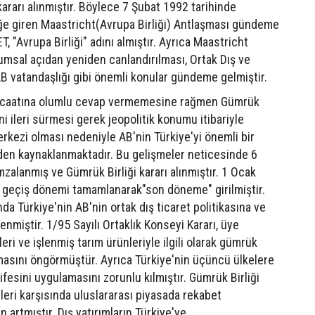
kararı alınmıştır. Böylece 7 Şubat 1992 tarihinde
ğe giren Maastricht(Avrupa Birliği) Antlaşması gündeme
T, "Avrupa Birliği" adını almıştır. Ayrıca Maastricht
umsal açıdan yeniden canlandırılması, Ortak Dış ve
AB vatandaşlığı gibi önemli konular gündeme gelmiştir.
racaatına olumlu cevap vermemesine rağmen Gümrük
ini ileri sürmesi gerek jeopolitik konumu itibariyle
rkezi olması nedeniyle AB'nin Türkiye'yi önemli bir
en kaynaklanmaktadır. Bu gelişmeler neticesinde 6
mzalanmış ve Gümrük Birliği kararı alınmıştır. 1 Ocak
a geçiş dönemi tamamlanarak"son döneme" girilmiştir.
a Türkiye'nin AB'nin ortak dış ticaret politikasına ve
miştir. 1/95 Sayılı Ortaklık Konseyi Kararı, üye
eri ve işlenmiş tarım ürünleriyle ilgili olarak gümrük
ırılmasını öngörmüştür. Ayrıca Türkiye'nin üçüncü ülkelere
ifesini uygulamasını zorunlu kılmıştır. Gümrük Birliği
leri karşısında uluslararası piyasada rekabet
nin artmıştır. Dış yatırımların Türkiye'ye