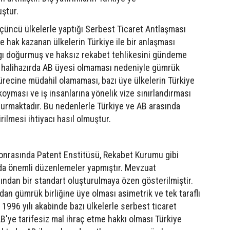
uştur.
ak üçüncü ülkelerle yaptığı Serbest Ticaret Antlaşması
 hak kazanan ülkelerin Türkiye ile bir anlaşması
ygı doğurmuş ve haksız rekabet tehlikesini gündeme
n halihazırda AB üyesi olmaması nedeniyle gümrük
 sürecine müdahil olamaması, bazı üye ülkelerin Türkiye
 koyması ve iş insanlarına yönelik vize sınırlandırması
urmaktadır. Bu nedenlerle Türkiye ve AB arasında
ilmesi ihtiyacı hasıl olmuştur.
sonrasında Patent Enstitüsü, Rekabet Kurumu gibi
 da önemli düzenlemeler yapmıştır. Mevzuat
ından bir standart oluşturulmaya özen gösterilmiştir.
an gümrük birliğine üye olması asimetrik ve tek taraflı
n 1996 yılı akabinde bazı ülkelerle serbest ticaret
B'ye tarifesiz mal ihraç etme hakkı olması Türkiye