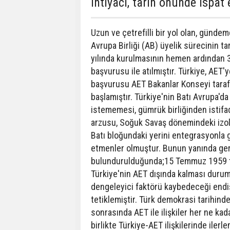
ihtiyacı, tarih önünde ispat
Uzun ve çetrefilli bir yol olan, gündem
Avrupa Birliği (AB) üyelik sürecinin 
yılında kurulmasının hemen ardından 3
başvurusu ile atılmıştır. Türkiye, AET
başvurusu AET Bakanlar Konseyi tarafın
başlamıştır. Türkiye'nin Batı Avrupa'da
istememesi, gümrük birliğinden istifa
arzusu, Soğuk Savaş dönemindeki izola
Batı bloğundaki yerini entegrasyonla
etmenler olmuştur. Bunun yanında geri
bulundurulduğunda;15 Temmuz 1959 ta
Türkiye'nin AET dışında kalması duru
dengeleyici faktörü kaybedeceği endi
tetiklemiştir. Türk demokrasi tarihinde
sonrasında AET ile ilişkiler her ne k
birlikte Türkiye-AET ilişkilerinde ilerl