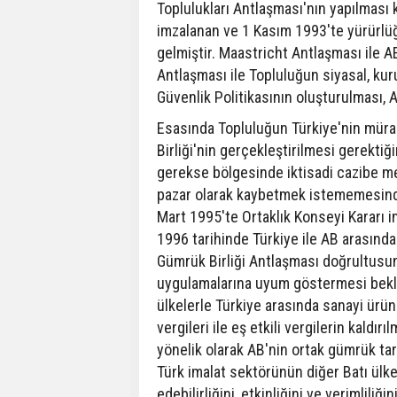
Toplulukları Antlaşması'nın yapılması 
imzalanan ve 1 Kasım 1993'te yürürlü
gelmiştir. Maastricht Antlaşması ile AE
Antlaşması ile Topluluğun siyasal, kur
Güvenlik Politikasının oluşturulması, 
Esasında Topluluğun Türkiye'nin mü
Birliği'nin gerçekleştirilmesi gerektiğ
gerekse bölgesinde iktisadi cazibe me
pazar olarak kaybetmek istememesind
Mart 1995'te Ortaklık Konseyi Kararı i
1996 tarihinde Türkiye ile AB arasınd
Gümrük Birliği Antlaşması doğrultusund
uygulamalarına uyum göstermesi beklen
ülkelerle Türkiye arasında sanayi ürünl
vergileri ile eş etkili vergilerin kald
yönelik olarak AB'nin ortak gümrük tar
Türk imalat sektörünün diğer Batı ülke
edebilirliğini, etkinliğini ve verimliliği