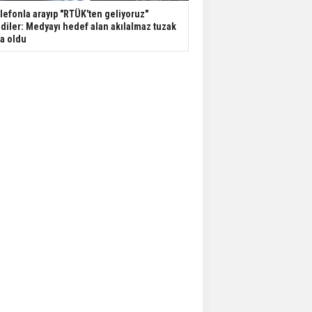
lefonla arayıp "RTÜK'ten geliyoruz"
diler: Medyayı hedef alan akılalmaz tuzak
şa oldu