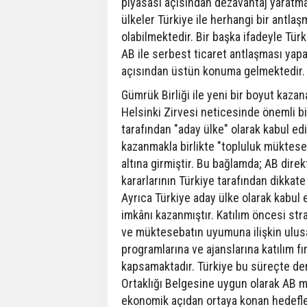
piyasası açısından dezavantaj yaratma
ülkeler Türkiye ile herhangi bir antl
olabilmektedir. Bir başka ifadeyle Tür
AB ile serbest ticaret antlaşması yap
açısından üstün konuma gelmektedir.
Gümrük Birliği ile yeni bir boyut kazan
Helsinki Zirvesi neticesinde önemli bi
tarafından "aday ülke" olarak kabul ed
kazanmakla birlikte "topluluk mükte
altına girmiştir. Bu bağlamda; AB direkt
kararlarının Türkiye tarafından dikka
Ayrıca Türkiye aday ülke olarak kabul 
imkânı kazanmıştır. Katılım öncesi strat
ve müktesebatın uyumuna ilişkin ulusal
programlarına ve ajanslarına katılım fır
kapsamaktadır. Türkiye bu süreçte de
Ortaklığı Belgesine uygun olarak AB 
ekonomik açıdan ortaya konan hedefler