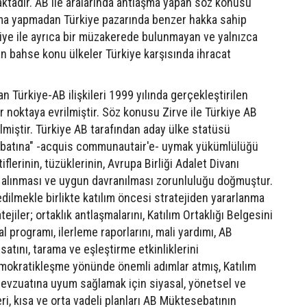
ktadır. AB ile aralarında antlaşma yapan söz konusu
aşma yapmadan Türkiye pazarında benzer hakka sahip
kiye ile ayrıca bir müzakerede bulunmayan ve yalnızca
an bahse konu ülkeler Türkiye karşısında ihracat
an Türkiye-AB ilişkileri 1999 yılında gerçekleştirilen
r noktaya evrilmiştir. Söz konusu Zirve ile Türkiye AB
ilmiştir. Türkiye AB tarafından aday ülke statüsü
sebatına" -acquis communautair'e- uymak yükümlülüğü
iflerinin, tüzüklerinin, Avrupa Birliği Adalet Divanı
te alınması ve uygun davranılması zorunluluğu doğmuştur.
edilmekle birlikte katılım öncesi stratejiden yararlanma
ejiler; ortaklık antlaşmalarını, Katılım Ortaklığı Belgesini
 programı, ilerleme raporlarını, mali yardımı, AB
satını, tarama ve eşleştirme etkinliklerini
mokratikleşme yönünde önemli adımlar atmış, Katılım
mevzuatına uyum sağlamak için siyasal, yönetsel ve
i, kısa ve orta vadeli planları AB Müktesebatının