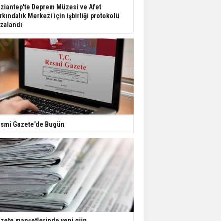
Dondurulmuş insanları
ziantep'te Deprem Müzesi ve Afet
hayata döndürecek keşif
rkındalık Merkezi için işbirliği protokolü
zalandı
Ünlü türkücü Mahmut
Tuncer estetik
operasyon geçirdi: Son
hali gündem oldu
Yerli turist 229,7 milyar
lira seyahat harcaması
yaptı
smi Gazete'de Bugün
Gazze'deki Sağlık
Bakanlığı duyurdu:
Vahşetin pençesinde 2
salgın vaka tespit edildi
zete manşetlerinde yeni gün...