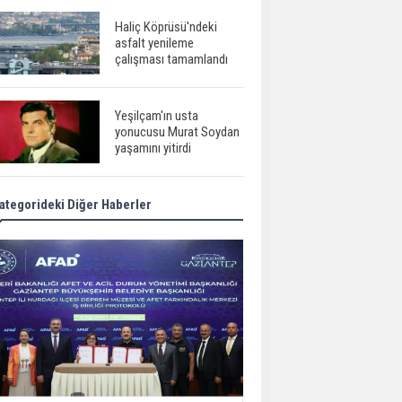
Haliç Köprüsü'ndeki
asfalt yenileme
çalışması tamamlandı
Yeşilçam'ın usta
yonucusu Murat Soydan
yaşamını yitirdi
ategorideki Diğer Haberler
Meral Akşener ile
Müsavat Dervişoğlu
cenazede görüntülendi
29 Mayıs okullar tatil mi?
Bilim kurgu
gerçekleşiyor...