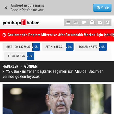
Android uygulamamız
Yükle
Google Play'de mevcut
Gaziantep'te Deprem Müzesi ve Afet Farkındalık Merkezi için işbirliğ
protokolü imzalandı
Resmi Gazete'de Bugün
BIST 100
13779.39
0%
ALTIN
6659.71
0%
DOLAR
47.679
0%
EURO
55.126
0%
HABERLER
GÜNDEM
YSK Başkanı Yener, başkanlık seçimleri için ABD'de! Seçimleri
yerinde gözlemleyecek