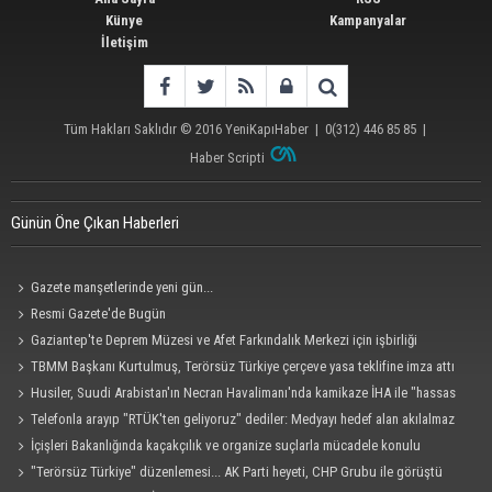
Künye
Kampanyalar
İletişim
Tüm Hakları Saklıdır © 2016
YeniKapıHaber
|
0(312) 446 85 85
|
Haber Scripti
Günün Öne Çıkan Haberleri
Gazete manşetlerinde yeni gün...
Resmi Gazete'de Bugün
Gaziantep'te Deprem Müzesi ve Afet Farkındalık Merkezi için işbirliği
protokolü imzalandı
TBMM Başkanı Kurtulmuş, Terörsüz Türkiye çerçeve yasa teklifine imza attı
Husiler, Suudi Arabistan'ın Necran Havalimanı'nda kamikaze İHA ile "hassas
bir hedefi" vurduklarını açıkladı
Telefonla arayıp "RTÜK'ten geliyoruz" dediler: Medyayı hedef alan akılalmaz
tuzak ifşa oldu
İçişleri Bakanlığında kaçakçılık ve organize suçlarla mücadele konulu
güvenlik toplantısı yapıldı
"Terörsüz Türkiye" düzenlemesi... AK Parti heyeti, CHP Grubu ile görüştü