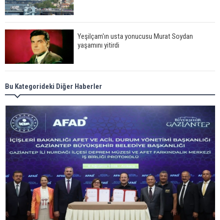
Yeşilçam'ın usta yonucusu Murat Soydan
yaşamını yitirdi
Meral Akşener ile Müsavat Dervişoğlu cenazede
Bu Kategorideki Diğer Haberler
görüntülendi
29 Mayıs okullar tatil mi?
Bilim kurgu gerçekleşiyor... Dondurulmuş
insanları hayata döndürecek keşif