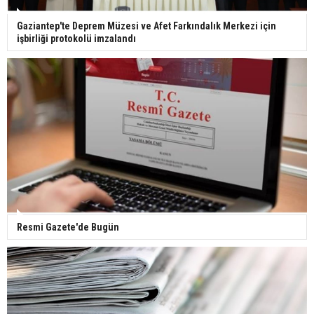
Ünlü türkücü Mahmut Tuncer estetik operasyon
Gaziantep'te Deprem Müzesi ve Afet Farkındalık Merkezi için
geçirdi: Son hali gündem oldu
işbirliği protokolü imzalandı
Yerli turist 229,7 milyar lira seyahat harcaması
yaptı
Gazze'deki Sağlık Bakanlığı duyurdu: Vahşetin
pençesinde 2 salgın vaka tespit edildi
Resmi Gazete'de Bugün