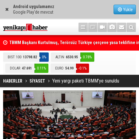
Android uygulamamız
Yükle
Google Play'de mevcut
TBMM Başkanı Kurtulmuş, Terörsüz Türkiye çerçeve yasa teklifine 
attı
Telefonla arayıp "RTÜK'ten geliyoruz" dediler: Medyayı hedef alan
BIST 100
13798.82
0%
ALTIN
6530.95
0.78%
akılalmaz tuzak ifşa oldu
DOLAR
47.691
0.11%
EURO
54.99
-0.1%
Yeni yargı paketi TBMM'ye sunuldu
HABERLER
SİYASET