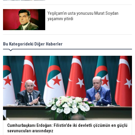
Yeşilçam'ın usta yonucusu Murat Soydan
yaşamını yitirdi
Meral Akşener ile Müsavat Dervişoğlu cenazede
Bu Kategorideki Diğer Haberler
görüntülendi
29 Mayıs okullar tatil mi?
Bilim kurgu gerçekleşiyor... Dondurulmuş
insanları hayata döndürecek keşif
Cumhurbaşkanı Erdoğan: Filistin'de iki devletli çözümün en güçlü
savunucuları arasındayız
Ünlü türkücü Mahmut Tuncer estetik operasyon