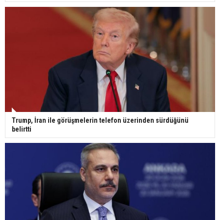
geçirdi: Son hali gündem oldu
Yerli turist 229,7 milyar lira seyahat harcaması
yaptı
Gazze'deki Sağlık Bakanlığı duyurdu: Vahşetin
pençesinde 2 salgın vaka tespit edildi
Trump, İran ile görüşmelerin telefon üzerinden sürdüğünü
belirtti