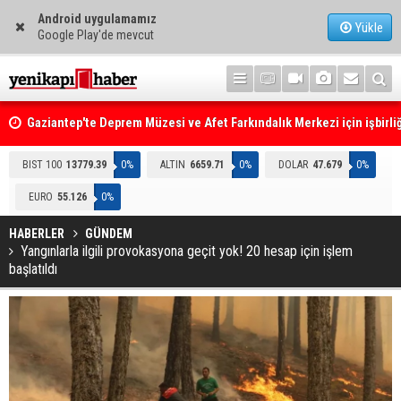
Android uygulamamız
Yükle
Google Play'de mevcut
Gaziantep'te Deprem Müzesi ve Afet Farkındalık Merkezi için işbirliğ
protokolü imzalandı
Resmi Gazete'de Bugün
BIST 100
13779.39
0%
ALTIN
6659.71
0%
DOLAR
47.679
0%
EURO
55.126
0%
HABERLER
GÜNDEM
Yangınlarla ilgili provokasyona geçit yok! 20 hesap için işlem
başlatıldı