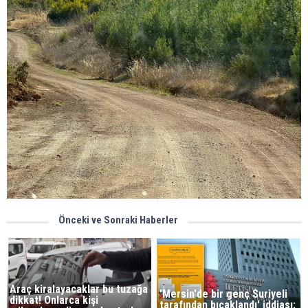
Önceki ve Sonraki Haberler
Araç kiralayacaklar bu tuzağa
'Mersin'de bir genç Suriyeli
dikkat! Onlarca kişi
tarafından bıçaklandı' iddiası: