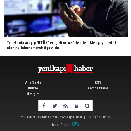
Telefonla arayıp "RTÜK'ten geliyoruz" dediler: Medyayı hedef
alan akılalmaz tuzak ifşa oldu
Ana Sayfa
RSS
Künye
Kampanyalar
İletişim
Tüm Hakları Saklıdır © 2016
YeniKapıHaber
|
0(312) 446 85 85
|
Haber Scripti