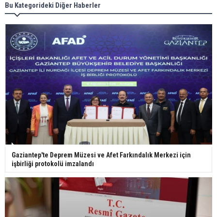
Meral Akşener ile Müsavat Dervişoğlu cenazede
Bu Kategorideki Diğer Haberler
görüntülendi
29 Mayıs okullar tatil mi?
Bilim kurgu gerçekleşiyor... Dondurulmuş
insanları hayata döndürecek keşif
Ünlü türkücü Mahmut Tuncer estetik operasyon
Gaziantep'te Deprem Müzesi ve Afet Farkındalık Merkezi için
geçirdi: Son hali gündem oldu
işbirliği protokolü imzalandı
Yerli turist 229,7 milyar lira seyahat harcaması
yaptı