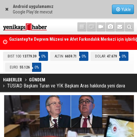
Android uygulamamız
Yükle
Google Play'de mevcut
Gaziantep'te Deprem Müzesi ve Afet Farkındalık Merkezi için işbirliğ
protokolü imzalandı
Resmi Gazete'de Bugün
BIST 100
13779.39
0%
ALTIN
6659.71
0%
DOLAR
47.679
0%
EURO
55.126
0%
HABERLER
GÜNDEM
TÜSİAD Başkanı Turan ve YİK Başkanı Aras hakkında yeni dava