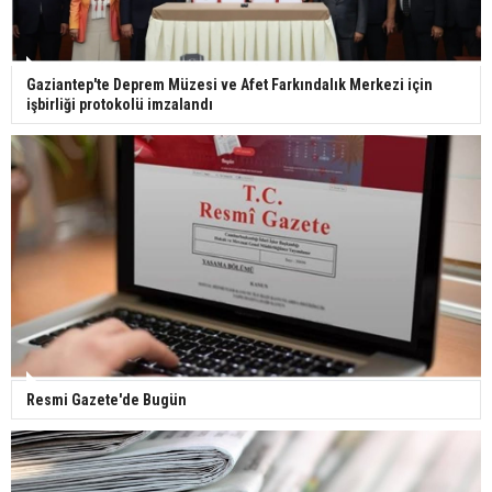
Ünlü türkücü Mahmut Tuncer estetik operasyon
Gaziantep'te Deprem Müzesi ve Afet Farkındalık Merkezi için
geçirdi: Son hali gündem oldu
işbirliği protokolü imzalandı
Yerli turist 229,7 milyar lira seyahat harcaması
yaptı
Gazze'deki Sağlık Bakanlığı duyurdu: Vahşetin
pençesinde 2 salgın vaka tespit edildi
Resmi Gazete'de Bugün