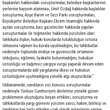
başkanları hakkındaki soruşturmalar, belediye başkanlarının
yerlerine kayyum atanması, Ümit Özdağ hakkında başlatılan
soruşturma, Ayşe Barım ve Gezi Parkı soruşturmaları,
Büyükşehir Belediye Başkanı Ekrem İmamoğlu hakkında
açılan soruşturma, bazı gazeteciler hakkında yapılan
soruşturmalar ile teğmenler hakkında yürütülen idari
tahkikata ilişkin, hukuki konularda tutukluluğun istisna
olmasına rağmen bu kurala uyulmadığını, bu tahkikatlar
nedeniyle toplumda endişe ve güvensizlik ortamının
olduğunu, eğitimin, liyakatin bulunmadığını, hukukun
üstünlüğü ve bağımsız yargıya vurgu yaparak devam eden
soruşturmalarda adil yargılanma ilkesi ve hukukun
üstünlüğüne uyulmadığına yönelik algı oluşturdular."
İddianamede, sanıkların söz konusu soruşturmalar
nedeniyle Türkiye Cumhuriyeti devletine yönelik güven
probleminin oluştuğunu beyan ettikleri, soruşturma ve
tahkikatlarda yargı görevini yürüten savcı, hakim, bilirkişi ve
tanıkların her türlü etkiden uzak olarak görevlerini yerine