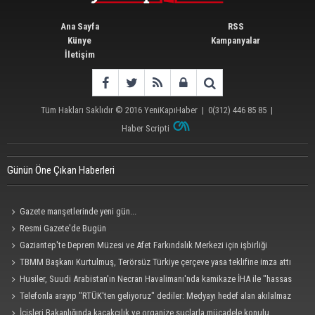
Ana Sayfa
RSS
Künye
Kampanyalar
İletişim
Tüm Hakları Saklıdır © 2016
YeniKapıHaber
|
0(312) 446 85 85
|
Haber Scripti
Günün Öne Çıkan Haberleri
Gazete manşetlerinde yeni gün...
Resmi Gazete'de Bugün
Gaziantep'te Deprem Müzesi ve Afet Farkındalık Merkezi için işbirliği
protokolü imzalandı
TBMM Başkanı Kurtulmuş, Terörsüz Türkiye çerçeve yasa teklifine imza attı
Husiler, Suudi Arabistan'ın Necran Havalimanı'nda kamikaze İHA ile "hassas
bir hedefi" vurduklarını açıkladı
Telefonla arayıp "RTÜK'ten geliyoruz" dediler: Medyayı hedef alan akılalmaz
tuzak ifşa oldu
İçişleri Bakanlığında kaçakçılık ve organize suçlarla mücadele konulu