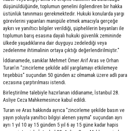
düşünüldüğünde, toplumun genelini ilgilendiren bir hakka
üstünlük tanınması gerekmektedir. Hukuki konularda yargı
görevlerini yapanları manipüle etmek amacıyla gerçeğe
aykırı ve yanıltıcı bilgiler verildiği, şüphelilerin beyanları ile
toplumun barış esasına dayalı hukuki güvenlik zemininde
ülkede yaşadıklarına dair duyguyu zedelediği veya
zedelenme ihtimalinin ortaya çıktığı değerlendirilmiştir."
İddianamede, sanıklar Mehmet Ömer Arif Aras ve Orhan
Turan'ın "zincirleme şekilde adil yargılamayı etkilemeye
teşebbüs" suçundan 50 günden az olmamak üzere adli para
cezasına çarptırılması istendi.
Birleştirilme talebiyle hazırlanan iddianame, İstanbul 28.
Asliye Ceza Mahkemesince kabul edildi.
Turan ve Aras hakkında ayrıca "zincirleme şekilde basın ve
yayın yoluyla yanıltıcı bilgiyi alenen yayma" suçundan ayrı
ayrı 1 yıl 10 ay 15 günden 5 yıl 6 ay 15 güne kadar hapis