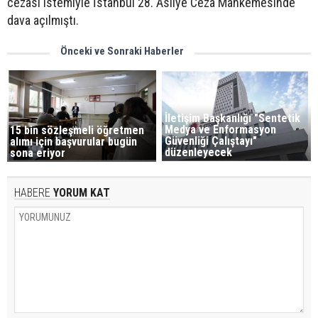
cezası istemiyle İstanbul 28. Asliye Ceza Mahkemesinde
dava açılmıştı.
Önceki ve Sonraki Haberler
İletişim Başkanlığı "Sentetik
Medya ve Enformasyon
15 bin sözleşmeli öğretmen
Güvenliği Çalıştayı"
alımı için başvurular bugün
düzenleyecek
sona eriyor
HABERE
YORUM KAT