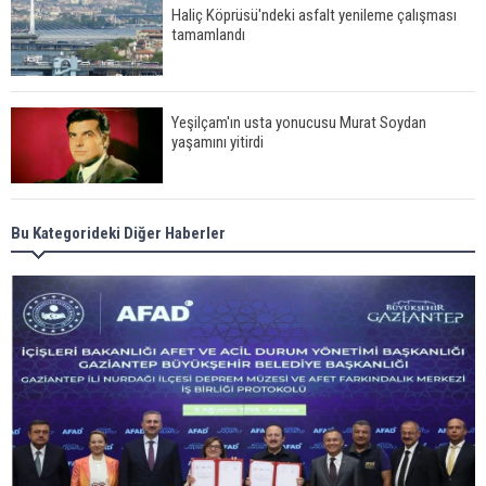
Haliç Köprüsü'ndeki asfalt yenileme çalışması
tamamlandı
Yeşilçam'ın usta yonucusu Murat Soydan
yaşamını yitirdi
Meral Akşener ile Müsavat Dervişoğlu cenazede
Bu Kategorideki Diğer Haberler
görüntülendi
29 Mayıs okullar tatil mi?
Bilim kurgu gerçekleşiyor... Dondurulmuş
insanları hayata döndürecek keşif