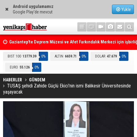
Android uygulamamız
Yükle
Google Play'de mevcut
Gaziantep'te Deprem Müzesi ve Afet Farkındalık Merkezi için işbirliğ
protokolü imzalandı
Resmi Gazete'de Bugün
BIST 100
13779.39
0%
ALTIN
6659.71
0%
DOLAR
47.679
0%
EURO
55.126
0%
HABERLER
GÜNDEM
TUSAŞ şehidi Zahide Güçlü Ekici'nin ismi Balıkesir Üniversitesinde
yaşayacak