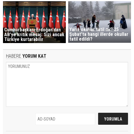
Yarın okullar tatil mi? 25
Cumhurbaşkanı Erdoğan'dan
Şubat'ta hangi illerde okullar
AB'ye kritik mesaj: Sizi ancak
tatil edildi?
Türkiye kurtarabilir
HABERE
YORUM KAT