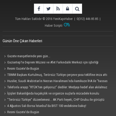
Tüm Hakları Saklıdır © 2016
YeniKapıHaber
|
0(312) 446 85 85
|
Haber Scripti
Günün Öne Çıkan Haberleri
Gazete manşetlerinde yeni gün...
Gaziantep'te Deprem Müzesi ve Afet Farkındalık Merkezi için işbirliği
protokolü imzalandı
Resmi Gazete'de Bugün
TBMM Başkanı Kurtulmuş, Terörsüz Türkiye çerçeve yasa teklifine imza attı
Husiler, Suudi Arabistan'ın Necran Havalimanı'nda kamikaze İHA ile "hassas
bir hedefi" vurduklarını açıkladı
Telefonla arayıp "RTÜK'ten geliyoruz" dediler: Medyayı hedef alan akılalmaz
tuzak ifşa oldu
İçişleri Bakanlığında kaçakçılık ve organize suçlarla mücadele konulu
güvenlik toplantısı yapıldı
"Terörsüz Türkiye" düzenlemesi... AK Parti heyeti, CHP Grubu ile görüştü
4 Ağustos Salı Borsa İstanbul'da BIST 100 endeksine bakış!
Resmi Gazete'de Bugün