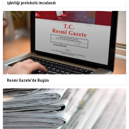
işbirliği protokolü imzalandı
Yerli turist 229,7 milyar lira seyahat harcaması
yaptı
Gazze'deki Sağlık Bakanlığı duyurdu: Vahşetin
pençesinde 2 salgın vaka tespit edildi
Resmi Gazete'de Bugün