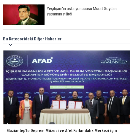
Yeşilçam'ın usta yonucusu Murat Soydan
yaşamını yitirdi
Meral Akşener ile Müsavat Dervişoğlu cenazede
Bu Kategorideki Diğer Haberler
görüntülendi
29 Mayıs okullar tatil mi?
Bilim kurgu gerçekleşiyor... Dondurulmuş
insanları hayata döndürecek keşif
Ünlü türkücü Mahmut Tuncer estetik operasyon
Gaziantep'te Deprem Müzesi ve Afet Farkındalık Merkezi için
geçirdi: Son hali gündem oldu